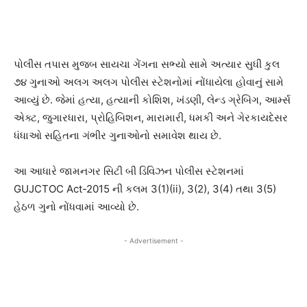
પોલીસ તપાસ મુજબ સાયચા ગેંગના સભ્યો સામે અત્યાર સુધી કુલ
૭૪ ગુનાઓ અલગ અલગ પોલીસ સ્ટેશનોમાં નોંધાયેલા હોવાનું સામે
આવ્યું છે. જેમાં હત્યા, હત્યાની કોશિશ, ખંડણી, લેન્ડ ગ્રેબિંગ, આર્મ્સ
એક્ટ, જુગારધારા, પ્રોહિબિશન, મારામારી, ધમકી અને ગેરકાયદેસર
ધંધાઓ સહિતના ગંભીર ગુનાઓનો સમાવેશ થાય છે.
આ આધારે જામનગર સિટી બી ડિવિઝન પોલીસ સ્ટેશનમાં
GUJCTOC Act-2015 ની કલમ 3(1)(ii), 3(2), 3(4) તથા 3(5)
હેઠળ ગુનો નોંધવામાં આવ્યો છે.
- Advertisement -