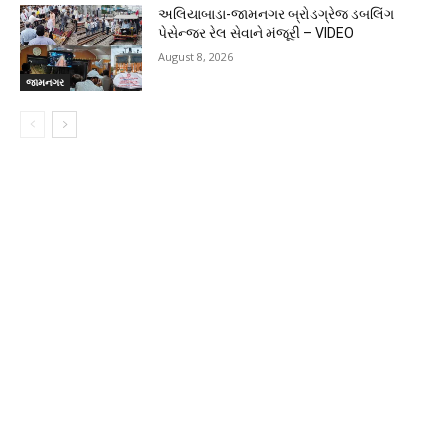
અલિયાબાડા-જામનગર બ્રોડગ્રેજ ડબલિંગ
પેસેન્જર રેલ સેવાને મંજૂરી – VIDEO
August 8, 2026
જામનગર