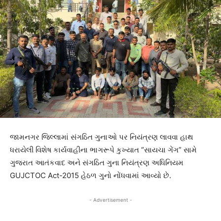
જામનગર જિલ્લામાં સંગઠિત ગુનાઓ પર નિયંત્રણ લાવવા હાથ
ધરાયેલી વિશેષ કાર્યવાહીના ભાગરૂપે કુખ્યાત “સાયચા ગેંગ” સામે
ગુજરાત આતંકવાદ અને સંગઠિત ગુના નિયંત્રણ અધિનિયમ
GUJCTOC Act-2015 હેઠળ ગુનો નોંધવામાં આવ્યો છે.
- Advertisement -