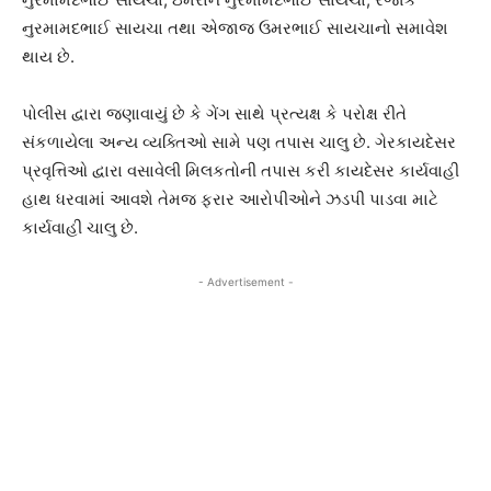
નુરમામદભાઈ સાયચા તથા એજાજ ઉમરભાઈ સાયચાનો સમાવેશ
થાય છે.
પોલીસ દ્વારા જણાવાયું છે કે ગેંગ સાથે પ્રત્યક્ષ કે પરોક્ષ રીતે
સંકળાયેલા અન્ય વ્યક્તિઓ સામે પણ તપાસ ચાલુ છે. ગેરકાયદેસર
પ્રવૃત્તિઓ દ્વારા વસાવેલી મિલકતોની તપાસ કરી કાયદેસર કાર્યવાહી
હાથ ધરવામાં આવશે તેમજ ફરાર આરોપીઓને ઝડપી પાડવા માટે
કાર્યવાહી ચાલુ છે.
- Advertisement -