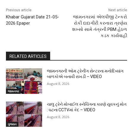
Previous article
Next article
Khabar Gujarat Date 21-05-
જામનગરમાં એલપીજી ટેન્કરો
2026 Epaper
રોકી દાદાગીરી કરનારા ત્રણેય
શખ્સો સામે તંત્રની PBM હેઠળ
કડક કાર્યવાહી
RELATED ARTICLES
જામનગરની ઓમ ટ્રેનીંગ સેન્ટરના મનોદિવ્યાંગ
બાળકોએ બનાવી રાખડી – VIDEO
August 8, 2026
જામનગર
ચાલુ ટ્રેને મોબાઈલ સ્નેચિંગના કારણે યુવકનું મોત
: ઘટના CCTVમાં કેદ – VIDEO
August 8, 2026
ગુજરાત