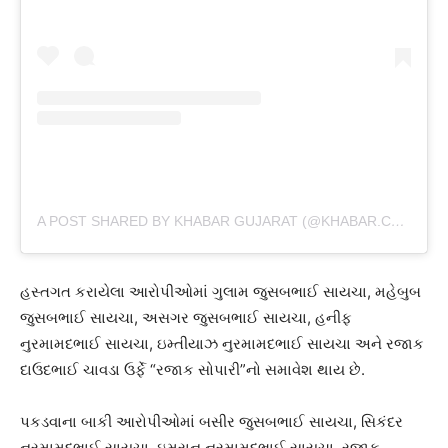
A POST SHARED BY KHABAR GUJARAT (@KHABAR.COMMUNICATION)
હસ્તગત કરાયેલા આરોપીઓમાં ગુલામ જુસબભાઈ સાયચા, મહેબુબ
જુસબભાઈ સાયચા, અસગર જુસબભાઈ સાયચા, હનીફ
નુરમામદભાઈ સાયચા, ઇમ્તીયાઝ નુરમામદભાઈ સાયચા અને રજાક
દાઉદભાઈ ચાવડા ઉર્ફે “રજાક સોપારી”નો સમાવેશ થાય છે.
પકડવાના બાકી આરોપીઓમાં બસીર જુસબભાઈ સાયચા, સિકંદર
નુરમામદભાઈ સાયચા, ઇમરાન નુરમામદભાઈ સાયચા, રજાક