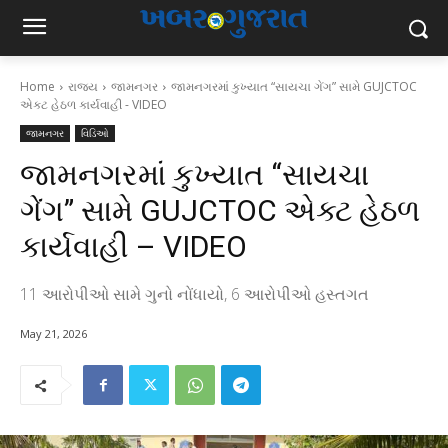
Home
રાજ્ય
જામનગર
જામનગરમાં કુખ્યાત “સાયચા ગેંગ” સામે GUJCTOC
એક્ટ હેઠળ કાર્યવાહી - VIDEO
જામનગર
વિડિઓ
જામનગરમાં કુખ્યાત “સાયચા
ગેંગ” સામે GUJCTOC એક્ટ હેઠળ
કાર્યવાહી – VIDEO
11 આરોપીઓ સામે ગુનો નોંધાયો, 6 આરોપીઓ હસ્તગત
May 21, 2026