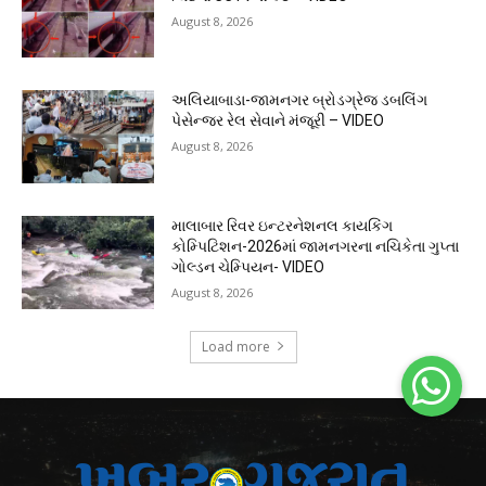
August 8, 2026
અલિયાબાડા-જામનગર બ્રોડગ્રેજ ડબલિંગ
પેસેન્જર રેલ સેવાને મંજૂરી – VIDEO
August 8, 2026
માલાબાર રિવર ઇન્ટરનેશનલ કાયકિંગ
કોમ્પિટિશન-2026માં જામનગરના નચિકેતા ગુપ્તા
ગોલ્ડન ચેમ્પિયન- VIDEO
August 8, 2026
Load more