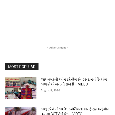
- Advertisment -
MOST POPULAR
જામનગરની ઓમ ટ્રેનીંગ સેન્ટરના મનોદિવ્યાંગ
બાળકોએ બનાવી રાખડી – VIDEO
August 8, 2026
ચાલુ ટ્રેને મોબાઈલ સ્નેચિંગના કારણે યુવકનું મોત
: ઘટના CCTVમાં કેદ – VIDEO