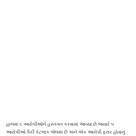
હાલમાં ૬ આરોપીઓને હસ્તગત કરવામાં આવ્યા છે જ્યારે ૫
આરોપીઓ પૈકી કેટલાક જેલમાં છે અને એક આરોપી ફરાર હોવાનું