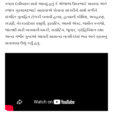
તપાસ દરમિયાન સામે આવ્યું હતું કે એજાજ ઉમરભાઈ સાયચા અને
રજાક નુરમામદભાઈ સાયચાએ પોતાના સાગરીતો સાથે મળીને
સંગઠિત ગુનાહિત ટોળકી બનાવી હત્યા, હત્યાની કોશિશ, અપહરણ,
ખંડણી, ગેરકાયદેસર વસૂલી, ફાયરિંગ, આર્મ્સ એક્ટ, જમીન કબજો,
જાનથી મારી નાખવાની ધમકી, રાયોટિંગ, જુગાર, પ્રોહિબિશન તથા
અન્ય ગંભીર ગુનાઓ આચરી સામાન્ય નાગરિકોમાં ભય અને ત્રાસનું
વાતાવરણ ઉભું કર્યું હતું.