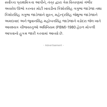
સર્વોચ્ચ પ્રાથમિકતા આપીને, તંત્ર દ્વારા ગેસ વિતરણમાં ગંભીર
અવરોધ ઊભો કરનાર મોટી ખાવડીના કિશોરસિંહ ગગુભા જાડેજા તથા
કિશોરસિંહ ગગુભા જાડેજાને સુરત, મહેન્દ્રસિંહ જેથુભા જાડેજાને
અમદાવાદ અને જુવાનસિંહ મહોબતસિંહ જાડેજાને વડોદરા જેલ ખાતે
આવશ્યક ચીજવસ્તુઓ અધિનિયમ (PBM)-1980 હેઠળ મોકલી
આપવાનો હુકમ જારી કરવામાં આવ્યો છે.
- Advertisement -