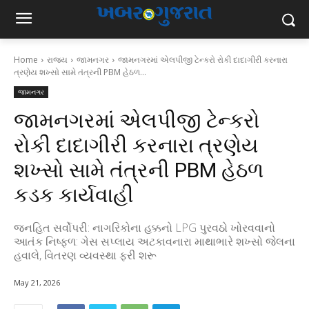
Home
રાજ્ય
જામનગર
જામનગરમાં એલપીજી ટેન્કરો રોકી દાદાગીરી કરનારા
ત્રણેય શખ્સો સામે તંત્રની PBM હેઠળ...
જામનગર
જામનગરમાં એલપીજી ટેન્કરો
રોકી દાદાગીરી કરનારા ત્રણેય
શખ્સો સામે તંત્રની PBM હેઠળ
કડક કાર્યવાહી
જનહિત સર્વોપરી: નાગરિકોના હક્કનો LPG પુરવઠો ખોરવવાનો
આતંક નિષ્ફળ: ગેસ સપ્લાય અટકાવનારા માથાભારે શખ્સો જેલના
હવાલે, વિતરણ વ્યવસ્થા ફરી શરૂ
May 21, 2026