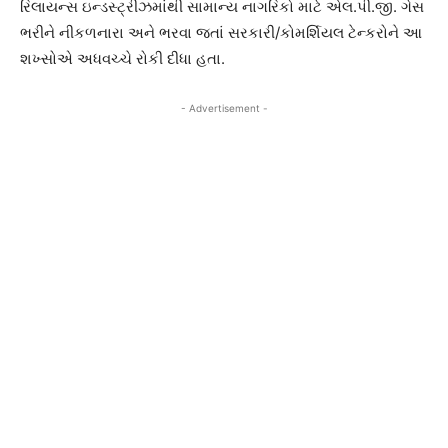
રિલાયન્સ ઇન્ડસ્ટ્રીઝમાંથી સામાન્ય નાગરિકો માટે એલ.પી.જી. ગેસ
ભરીને નીકળનારા અને ભરવા જતાં સરકારી/કોમર્શિયલ ટેન્કરોને આ
શખ્સોએ અધવચ્ચે રોકી દીધા હતા.
- Advertisement -