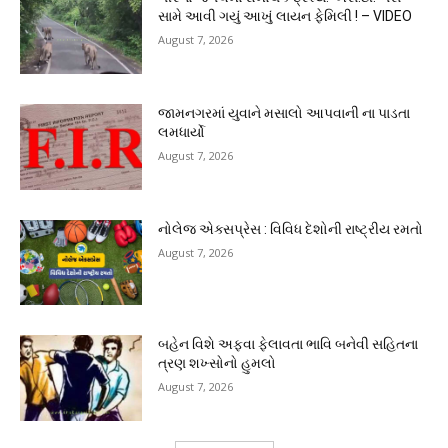
સામે આવી ગયું આખું લાયન ફેમિલી ! – VIDEO
August 7, 2026
જામનગરમાં યુવાને મસાલો આપવાની ના પાડતા
લમધાર્યો
August 7, 2026
નોલેજ એક્સપ્રેસ : વિવિધ દેશોની રાષ્ટ્રીય રમતો
August 7, 2026
બહેન વિશે અફવા ફેલાવતા ભાવિ બનેવી સહિતના
ત્રણ શખ્સોનો હુમલો
August 7, 2026