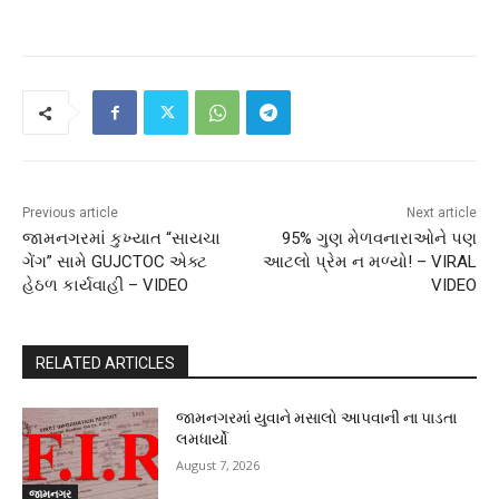
Previous article
Next article
જામનગરમાં કુખ્યાત “સાયચા
95% ગુણ મેળવનારાઓને પણ
ગેંગ” સામે GUJCTOC એક્ટ
આટલો પ્રેમ ન મળ્યો! – VIRAL
હેઠળ કાર્યવાહી – VIDEO
VIDEO
RELATED ARTICLES
જામનગરમાં યુવાને મસાલો આપવાની ના પાડતા
લમધાર્યો
August 7, 2026
જામનગર