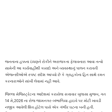
જનતાના હક્કના ઇંધણને રોકીને અરાજકતા ફેલાવનારા આવા તત્વો
સામેની આ કાર્યવાહીથી કાયદો અને વ્યવસ્થાનું પાલન કરાવતી
એજન્સીઓએ સ્પષ્ટ સંદેશ આપ્યો છે કે ગ્રાહકોના હિત સાથે રમત
કરનારાઓને સાંખી લેવામાં નહીં આવે.
જિલ્લા મેજિસ્ટ્રેટના આદેશમાં કરાયેલા સત્તાવાર ખુલાસા મુજબ, ગત
14 મે,2026 ના રોજ જામનગર-ખંભાળિયા હાઇવે પર મોટી ખાવડી
નજીક આવેલી શિવ હોટેલ પાસે એક ગંભીર ઘટના બની હતી.