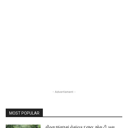
- Advertisment -
MOST POPULAR
ગીરના જંગલમાં રોમાંચક દ્રશ્ય: એસ.ટી. બસ