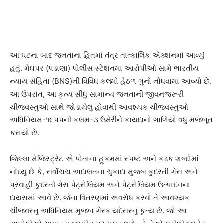
આ ઘટના બાદ જનતાના હિતમાં તંત્ર તાત્કાલિક એક્શનમાં આવ્યું
હતું. મેઘપર (પડાણા) પોલીસ સ્ટેશનમાં આરોપીઓ સામે ભારતીય
ન્યાય સંહિતા (BNS)ની વિવિધ કલમો હેઠળ ગુનો નોંધવામાં આવ્યો છે.
આ ઉપરાંત, આ કૃત્ય સીધું સામાન્ય જનતાની જીવનજરૂરી
ચીજવસ્તુઓ સાથે જોડાયેલું હોવાથી આવશ્યક ચીજવસ્તુઓ
અધિનિયમ-૧૯૫૫ની કલમ-૩ ઉમેરીને કાયદાનો ગાળિયો વધુ મજબૂત
કરાયો છે.
જિલ્લા મેજિસ્ટ્રેટ એ પોતાના હુકમમાં સ્પષ્ટ અને કડક શબ્દોમાં
નોંધ્યું છે કે, સર્વોચચ અદાલતના ચુકાદા મુજબ કુદરતી ગેસ અને
પ્રવાહી કુદરતી ગેસ પેટ્રોલિયમ અને પેટ્રોલિયમ ઉત્પાદનના
દાયરામાં આવે છે. જેના વિતરણમાં અવરોધ કરવો તે આવશ્યક
ચીજવસ્તુ અધિનિયમ મુજબ ગેરકાયદેસરનું કૃત્ય છે. જો આ