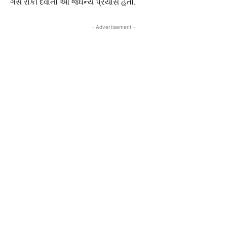
ગેસ રોકી દેવાનો આ જઘન્ય પ્રયાસ હતો.
- Advertisement -