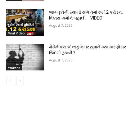
જામ્યુકોની સ્થાયી સમિતિમાં રૂા.12 કરોડના
વિકાસ કામોને બહાલી – VIDEO
August 7, 2026
Viral Video
મેકેનીકલ એન્જીનિયર યુવાને ક્યા કારણોસર
જિંદગી ટૂંકાવી ?
August 7, 2026
જામનગર