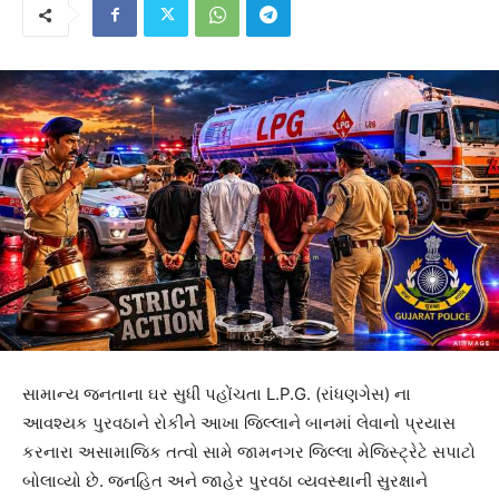
સામાન્ય જનતાના ઘર સુધી પહોંચતા L.P.G. (રાંધણગેસ) ના
આવશ્યક પુરવઠાને રોકીને આખા જિલ્લાને બાનમાં લેવાનો પ્રયાસ
કરનારા અસામાજિક તત્વો સામે જામનગર જિલ્લા મેજિસ્ટ્રેટે સપાટો
બોલાવ્યો છે. જનહિત અને જાહેર પુરવઠા વ્યવસ્થાની સુરક્ષાને