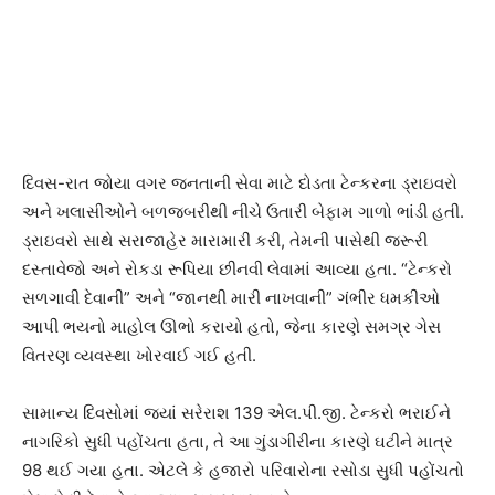
દિવસ-રાત જોયા વગર જનતાની સેવા માટે દોડતા ટેન્કરના ડ્રાઇવરો
અને ખલાસીઓને બળજબરીથી નીચે ઉતારી બેફામ ગાળો ભાંડી હતી.
ડ્રાઇવરો સાથે સરાજાહેર મારામારી કરી, તેમની પાસેથી જરૂરી
દસ્તાવેજો અને રોકડા રૂપિયા છીનવી લેવામાં આવ્યા હતા. “ટેન્કરો
સળગાવી દેવાની” અને “જાનથી મારી નાખવાની” ગંભીર ધમકીઓ
આપી ભયનો માહોલ ઊભો કરાયો હતો, જેના કારણે સમગ્ર ગેસ
વિતરણ વ્યવસ્થા ખોરવાઈ ગઈ હતી.
સામાન્ય દિવસોમાં જ્યાં સરેરાશ 139 એલ.પી.જી. ટેન્કરો ભરાઈને
નાગરિકો સુધી પહોંચતા હતા, તે આ ગુંડાગીરીના કારણે ઘટીને માત્ર
98 થઈ ગયા હતા. એટલે કે હજારો પરિવારોના રસોડા સુધી પહોંચતો