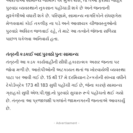
આરોપીઓ સામાન્ય જામીન પર મુક્ત થશે, તો તેઓ ફરીથી જાહેર
પુરવઠા વ્યવસ્થાને નુકસાન પહોંચાડી શકે છે અને જનતાની
મુશ્કેલીઓ વધારી શકે છે. પરિણામે, સામાન્ય નાગરિકોને રાંધણગેસ
મેળવવામાં કોઈ તકલીફ ના પડે અને આવશ્યક ચીજવસ્તુઓનો
પુરવઠો અવિરત જળવાઈ રહે, તે માટે આ તત્વોને જેલના સળિયા
પાછળ ધકેલવા અનિવાર્ય હતા.
તંત્રની કડકાઈ બાદ પુરવઠો પુનઃ સામાન્ય
તંત્રની આ કડક કાર્યવાહીની સીધી હકારાત્મક અસર જનતા પર
જોવા મળી છે. આરોપીઓની અટકાયત થતાં જ ખોરવાયેલી વ્યવસ્થા
પાટા પર આવી ગઈ છે. 15 થી 17 મે દરમિયાન ટેન્કરોની સંખ્યા વધીને
રેકોર્ડબ્રેક 173 થી 183 સુધી પહોંચી ગઈ છે, જેના કારણે સામાન્ય
ગ્રાહકો સુધી એલ.પી.જી.નો પુરવઠો સુચારુ રૂપે પહોંચતો થઈ ગયો
છે. તંત્રના આ પ્રજાલક્ષી પગલાંને જામનગરની જનતાએ આવકાર્યું
છે.
- Advertisement -