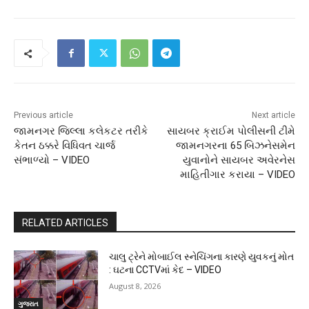
Previous article
Next article
જામનગર જિલ્લા કલેકટર તરીકે
સાયબર ક્રાઈમ પોલીસની ટીમે
કેતન ઠક્કરે વિધિવત ચાર્જ
જામનગરના 65 બિઝનેસમેન
સંભાળ્યો – VIDEO
યુવાનોને સાયબર અવેરનેસ
માહિતીગાર કરાયા – VIDEO
RELATED ARTICLES
ચાલુ ટ્રેને મોબાઈલ સ્નેચિંગના કારણે યુવકનું મોત
: ઘટના CCTVમાં કેદ – VIDEO
August 8, 2026
ગુજરાત