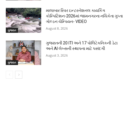
માલાબાર રિવર ઇન્ટરનેશનલ કાયકિંગ
કોમ્પિટિશન-2026માં જામનગરના નચિકેતા ગુપ્તા
ગોલ્ડન ચેમ્પિયન- VIDEO
August 8, 2026
ગુજરાત
ગુજરાતની 20 ITI અને 17 પોલિટેકનિકની ડેટા
અને AI લેબ્સની સ્થાપના માટે પસંદગી
August 3, 2026
ગુજરાત