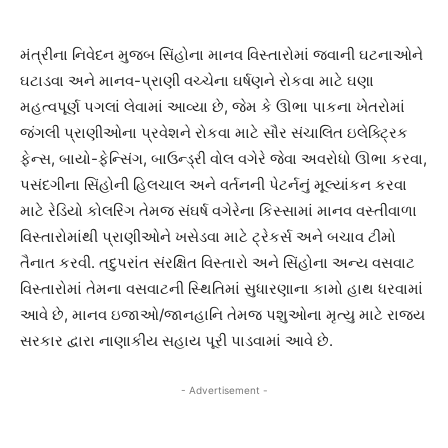
મંત્રીના નિવેદન મુજબ સિંહોના માનવ વિસ્તારોમાં જવાની ઘટનાઓને
ઘટાડવા અને માનવ-પ્રાણી વચ્ચેના ઘર્ષણને રોકવા માટે ઘણા
મહત્વપૂર્ણ પગલાં લેવામાં આવ્યા છે, જેમ કે ઊભા પાકના ખેતરોમાં
જંગલી પ્રાણીઓના પ્રવેશને રોકવા માટે સૌર સંચાલિત ઇલેક્ટ્રિક
ફેન્સ, બાયો-ફેન્સિંગ, બાઉન્ડ્રી વોલ વગેરે જેવા અવરોધો ઊભા કરવા,
પસંદગીના સિંહોની હિલચાલ અને વર્તનની પેટર્નનું મૂલ્યાંકન કરવા
માટે રેડિયો કોલરિંગ તેમજ સંઘર્ષ વગેરેના કિસ્સામાં માનવ વસ્તીવાળા
વિસ્તારોમાંથી પ્રાણીઓને ખસેડવા માટે ટ્રેકર્સ અને બચાવ ટીમો
તૈનાત કરવી. તદુપરાંત સંરક્ષિત વિસ્તારો અને સિંહોના અન્ય વસવાટ
વિસ્તારોમાં તેમના વસવાટની સ્થિતિમાં સુધારણાના કામો હાથ ધરવામાં
આવે છે, માનવ ઇજાઓ/જાનહાનિ તેમજ પશુઓના મૃત્યુ માટે રાજ્ય
સરકાર દ્વારા નાણાકીય સહાય પૂરી પાડવામાં આવે છે.
- Advertisement -