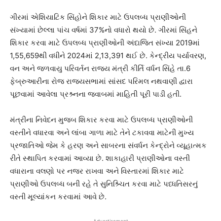
ગીરમાં એશિયાટિક સિંહોને શિકાર માટે ઉપલબ્ધ પ્રાણીઓની
સંખ્યામાં છેલ્લા પાંચ વર્ષમાં 37%નો વધારો થયો છે. ગીરમાં સિંહને
શિકાર કરવા માટે ઉપલબ્ધ પ્રાણીઓની અંદાજિત સંખ્યા 2019માં
1,55,659થી વધીને 2024માં 2,13,391 થઈ છે. કેન્દ્રીય પર્યાવરણ,
વન અને જળવાયુ પરિવર્તન રાજ્ય મંત્રી કીર્તિ વર્ધન સિંહે તા.6
ફેબ્રુઆરીના રોજ રાજ્યસભામાં સાંસદ પરિમલ નથવાણી દ્વારા
પૂછવામાં આવેલા પ્રશ્ર્નના જવાબમાં માહિતી પૂરી પાડી હતી.
મંત્રીના નિવેદન મુજબ શિકાર કરવા માટે ઉપલબ્ધ પ્રાણીઓની
વસ્તીને વધારવા અને લાંબા ગાળા માટે તેને ટકાવવા માટેની મુખ્ય
પ્રજાતિઓ જેમ કે હરણ અને સાબરના સંવર્ધન કેન્દ્રોને વ્યૂહાત્મક
રીતે સ્થાપિત કરવામાં આવ્યા છે. શાકાહારી પ્રાણીઓના વસ્તી
વધારાના વલણો પર નજર રાખવા અને વિસ્તારમાં શિકાર માટે
પ્રાણીઓ ઉપલબ્ધ બની રહે તે સુનિશ્ર્ચિત કરવા માટે પધ્ધતિસરનું
વસ્તી મૂલ્યાંકન કરવામાં આવે છે.