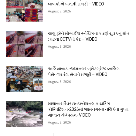
બાળકોએ બનાવી રાખડી – VIDEO
August 8, 2026
ચાલુ ટ્રેને મોબાઈલ સ્નેચિંગના કારણે યુવકનું મોત
: ઘટના CCTVમાં કેદ – VIDEO
August 8, 2026
અલિયાબાડા-જામનગર બ્રોડગ્રેજ ડબલિંગ
પેસેન્જર રેલ સેવાને મંજૂરી – VIDEO
August 8, 2026
માલાબાર રિવર ઇન્ટરનેશનલ કાયકિંગ
કોમ્પિટિશન-2026માં જામનગરના નચિકેતા ગુપ્તા
ગોલ્ડન ચેમ્પિયન- VIDEO
August 8, 2026