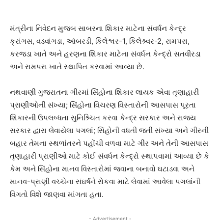
મંત્રીના નિવેદન મુજબ સાબરના શિકાર માટેના સંવર્ધન કેન્દ્ર
ક્રાંગસ, વડવાંગડા, આંબરડી, કિલેશ્વર-1, કિલેશ્ર્વર-2, રામપરા,
કરજડા ખાતે અને હરણના શિકાર માટેના સંવર્ધન કેન્દ્રો સતવીરડા
અને રામપરા ખાતે સ્થાપિત કરવામાં આવ્યા છે.
નથવાણી ગુજરાતના ગીરમાં સિંહોના શિકાર લાયક એવા તૃણાહારી
પ્રાણીઓની સંખ્યા; સિંહોના વિચરણ વિસ્તારોની આસપાસ પૂરતા
શિકારની ઉપલબ્ધતા સુનિશ્ર્ચિત કરવા કેન્દ્ર સરકાર અને રાજ્ય
સરકાર દ્વારા લેવાયેલા પગલાં; સિંહોની વધતી જતી સંખ્યા અને ગીરની
બહાર તેમના સ્થળાંતરને પહોંચી વળવા માટે ગીર અને તેની આસપાસ
તૃણાહારી પ્રાણીઓ માટે કોઈ સંવર્ધન કેન્દ્રો સ્થાપવામાં આવ્યા છે કે
કેમ અને સિંહોના માનવ વિસ્તારોમાં જવાના બનાવો ઘટાડવા અને
માનવ-પ્રાણી વચ્ચેના સંઘર્ષને રોકવા માટે લેવામાં આવેલા પગલાંની
વિગતો વિશે જાણવા માંગતા હતા.
- Advertisement -