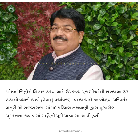
ગીરમાં સિંહોને શિકાર કરવા માટે ઉપલબ્ધ પ્રાણીઓની સંખ્યામાં 37
ટકાનો વધારો થયો હોવાનું પર્યાવરણ, વન્ય અને આબોહવા પરિવર્તન
મંત્રી એ રાજ્યસભા સાંસદ પરિમલ નથવાણી દ્વારા પુછાયેલ
પ્રશ્ર્નના જવાબમાં માહિતી પૂરી પાડવામાં આવી હતી.
- Advertisement -