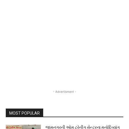
- Advertisment -
MOST POPULAR
જામનગરની ઓમ ટ્રેનીંગ સેન્ટરના મનોદિવ્યાંગ