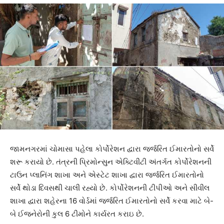
જામનગરમાં ચોમાસા પહેલા કોર્પોરેશન દ્વારા જર્જરિત ઈમારતોનો સર્વે
શરૂ કરાયો છે. તંત્રની પ્રિમોન્સુન એક્ટિવીટી અંતર્ગત કોર્પોરેશનની
ટાઉન પ્લાનિંગ શાખા અને એસ્ટેટ શાખા દ્વારા જર્જરિત ઈમારતોનો
સર્વે થોડા દિવસથી ચાલી રહ્યો છે. કોર્પોરેશનની ટીપીઓ અને સીવીલ
શાખા દ્વારા શહેરના 16 વોર્ડમાં જર્જરિત ઈમારતોનો સર્વે કરવા માટે બે-
બે ઈજનેરોની કુલ 6 ટીમોને કાર્યરત કરાઇ છે.