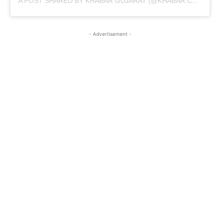
A POST SHARED BY KHABAR GUJARAT (@KHABAR.COMMUNICATION)
- Advertisement -