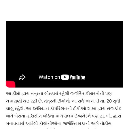
આ ટીમો દ્વારા તંત્રના લીસ્ટમાં રહેલી જર્જરિત ઈમારતોની પણ
ચકાસણી થઇ રહી છે. તંત્રની ટીમોનો આ સર્વે આગામી તા. 20 સુધી
ચાલુ રહેશે. આ દરમિયાન કોર્પોરેશનની ટીપીઓ શાખા દ્વારા રાજકોટ
ખાતે બેસતા હાઉસીંગ બોર્ડના કાર્યપાલક ઈજનેરને પણ હા. બો. દ્વારા
બનાવવામાં આવેલી કોલોનીઓના જર્જરિત મકાનો અંગે નોટીસ