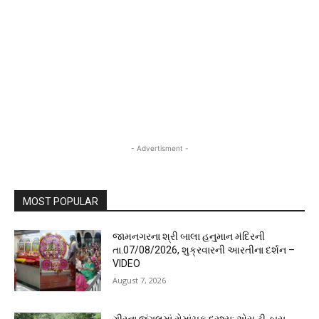
- Advertisment -
MOST POPULAR
જામનગરના શ્રી બાલા હનુમાન મંદિરની
તા.07/08/2026, શુક્રવારની આરતીના દર્શન –
VIDEO
August 7, 2026
ગીરના જંગલમાં રોમાંચક દ્રશ્ય: એસ.ટી. બસ