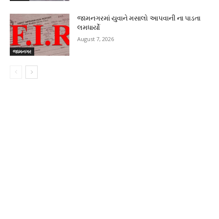
જામનગરમાં યુવાને મસાલો આપવાની ના પાડતા
લમધાર્યો
August 7, 2026
જામનગર