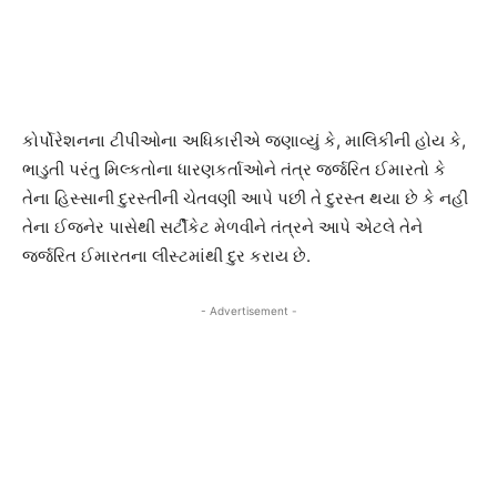
કોર્પોરેશનના ટીપીઓના અધિકારીએ જણાવ્યું કે, માલિકીની હોય કે,
ભાડુતી પરંતુ મિલ્કતોના ધારણકર્તાઓને તંત્ર જર્જરિત ઈમારતો કે
તેના હિસ્સાની દુરસ્તીની ચેતવણી આપે પછી તે દુરસ્ત થયા છે કે નહીં
તેના ઈજનેર પાસેથી સર્ટીકેટ મેળવીને તંત્રને આપે એટલે તેને
જર્જરિત ઈમારતના લીસ્ટમાંથી દુર કરાય છે.
- Advertisement -