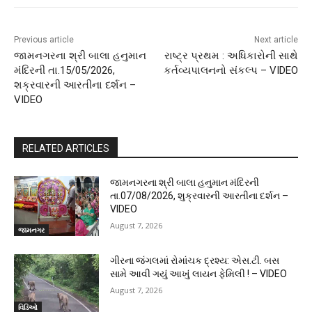
Previous article
Next article
જામનગરના શ્રી બાલા હનુમાન
રાષ્ટ્ર પ્રથમ : અધિકારોની સાથે
મંદિરની તા.15/05/2026,
કર્તવ્યપાલનનો સંકલ્પ – VIDEO
શક્રવારની આરતીના દર્શન –
VIDEO
RELATED ARTICLES
જામનગરના શ્રી બાલા હનુમાન મંદિરની
તા.07/08/2026, શુક્રવારની આરતીના દર્શન –
VIDEO
August 7, 2026
જામનગર
ગીરના જંગલમાં રોમાંચક દ્રશ્ય: એસ.ટી. બસ
સામે આવી ગયું આખું લાયન ફેમિલી ! – VIDEO
August 7, 2026
વિડિઓ