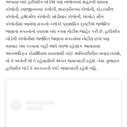
અપાયા બાદ હાઉસીંગ બોર્ડએ પણ તાજેતરમાં શહેરની સાધના
કોલોની, રણજીતનગર કલોની, શાસ્ત્રીનગર કોલોની, કોટનમીલ
કોલોની, હર્ષદમીલ કોલોની, ખોડીયાર કોલોની, લાખોટા મીગ
કોલોનીમાં આવેલા મકાનો-બ્લોકો પ્રાથમિક દ્રષ્ટીએ જર્જરિત
જણાતા મકાનોનો વપરાશ બંધ કરવા નોટીસ જાહેર કરી છે. હાઉસીંગ
બોર્ડની કોલોનીમાં જર્જરિત જણાતા મકાનોમાં નોટીસ છતાં પણ
વસવાટ બંધ કરવામાં નહીં આવે તેમજ રહેણાંક આવાસમાં
અનઅધિકૃત કોમર્શિયલ વપરાશથી કોઈ અનિચ્છીનીય બનાવ બનશે,
તો તે અંગેની જે તે રહેવાસીની અંગત જવાબદારી રહેશે. તેમાં ગુજરાત
હાઉસીંગ બોર્ડ કે સરકારની કોઈ જવાબદારી રહેશે નહિ.