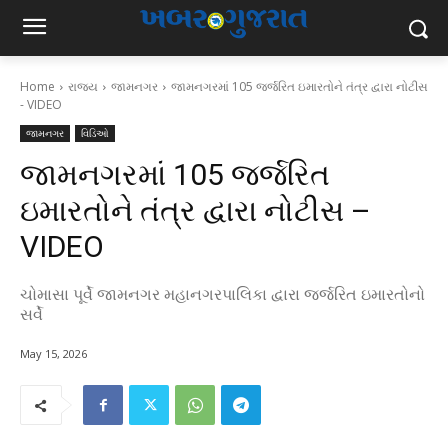
Home
રાજ્ય
જામનગર
જામનગરમાં 105 જર્જરિત ઇમારતોને તંત્ર દ્વારા નોટીસ
- VIDEO
જામનગર
વિડિઓ
જામનગરમાં 105 જર્જરિત
ઇમારતોને તંત્ર દ્વારા નોટીસ –
VIDEO
ચોમાસા પૂર્વે જામનગર મહાનગરપાલિકા દ્વારા જર્જરિત ઇમારતોનો
સર્વે
May 15, 2026