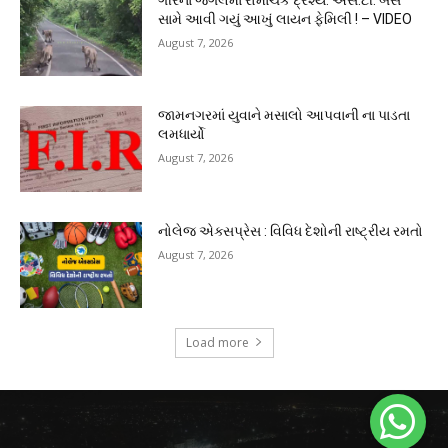
સામે આવી ગયું આખું લાયન ફેમિલી ! – VIDEO
August 7, 2026
જામનગરમાં યુવાને મસાલો આપવાની ના પાડતા
લમધાર્યો
August 7, 2026
નોલેજ એક્સપ્રેસ : વિવિધ દેશોની રાષ્ટ્રીય રમતો
August 7, 2026
Load more