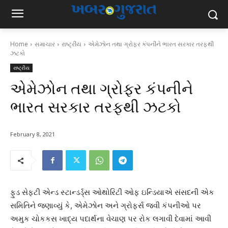
Home
સમાચાર
રાષ્ટ્રીય
એમેઝોન તથા ગ્રોફર કંપનીને ભારત સરકાર તરફથી
ઝટકો
રાષ્ટ્રીય
એમેઝોન તથા ગ્રોફર કંપનીને
ભારત સરકાર તરફથી ઝટકો
February 8, 2021
ફુડ સેફ્ટી એન્ડ સ્ટાન્ડર્ડ્સ ઓથોરિટી ઓફ ઇન્ડિયાએ સંસદની એક
સમિતિને જણાવ્યું કે, એમેઝોન અને ગ્રોફર્સ જવી કંપનીઓ પર
અમુક ચોકકસ ખાદ્ય પદાર્થના વેચાણ પર રોક લગાવી દેવામાં આવી