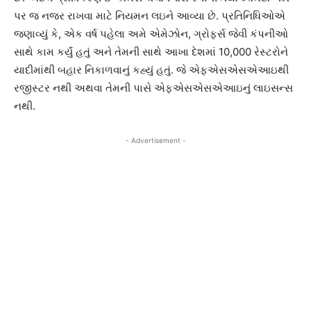
પર જ નજર રાખવા માટે નિયમન લઇને આવ્યા છે. પ્રતિનિધિઓએ
જણાવ્યું કે, એક વર્ષ પહેલા અમે એમેઝોન, ગ્રોફર્સ જેવી કંપનીઓ
સાથે કામ કર્યું હતું અને તેમની સાથે આખા દેશમાં 10,000 રેસ્ટરોને
યાદીમાંથી બહાર નિકાળવાનું કહ્યું હતું. જે એફએસએસએઆઇથી
રજીસ્ટર નથી અથવા તેમની પાસે એફએસએસએઆઇનું લાઇસન્સ
નથી.
- Advertisement -