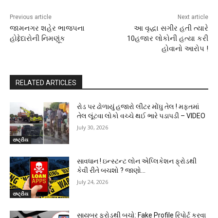
Previous article
Next article
જામનગર શહેર ભાજપના
આ વૃદ્ધા સગીર હતી ત્યારે
હોદ્દેદારોની નિમણૂંક
10હજાર લોકોની હત્યા કરી
હોવાનો આરોપ !
RELATED ARTICLES
રોડ પર ઢોળાયું હજારો લીટર મોંઘુ તેલ ! મફતમાં
તેલ લૂંટવા લોકો વચ્ચે થઈ ભારે પડાપડી – VIDEO
July 30, 2026
રાષ્ટ્રીય
સાવધાન ! ઇન્સ્ટન્ટ લોન એપ્લિકેશન ફ્રોડથી
કેવી રીતે બચશો ? જાણો…
July 24, 2026
રાષ્ટ્રીય
સાયબર ફ્રોડથી બચો: Fake Profile રિપોર્ટ કરવા