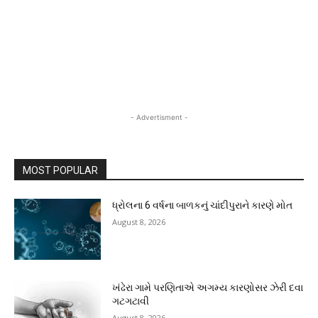
- Advertisment -
MOST POPULAR
ધ્રોલના 6 વર્ષના બાળકનું ચાંદીપુરાને કારણે મોત
August 8, 2026
ખંઢેરા ગામે પરણિતાએ અગમ્ય કારણોસર ઝેરી દવા
ગટગટાવી
August 8, 2026