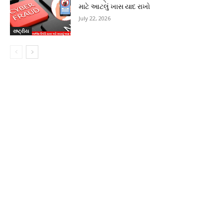
માટે આટલું ખાસ યાદ રાખો
July 22, 2026
રાષ્ટ્રીય