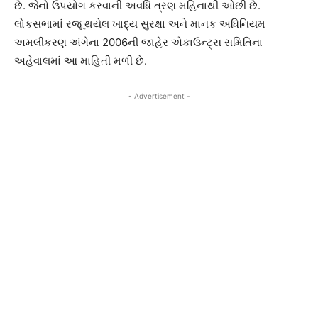
છે. જેનો ઉપયોગ કરવાની અવધિ ત્રણ મહિનાથી ઓછી છે.
લોકસભામાં રજૂ થયેલ ખાદ્ય સુરક્ષા અને માનક અધિનિયમ
અમલીકરણ અંગેના 2006ની જાહેર એકાઉન્ટ્સ સમિતિના
અહેવાલમાં આ માહિતી મળી છે.
- Advertisement -