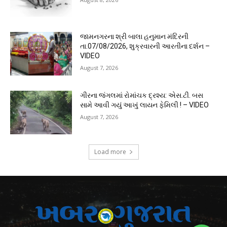
જામનગરના શ્રી બાલા હનુમાન મંદિરની
તા.07/08/2026, શુક્રવારની આરતીના દર્શન –
VIDEO
August 7, 2026
ગીરના જંગલમાં રોમાંચક દ્રશ્ય: એસ.ટી. બસ
સામે આવી ગયું આખું લાયન ફેમિલી ! – VIDEO
August 7, 2026
Load more