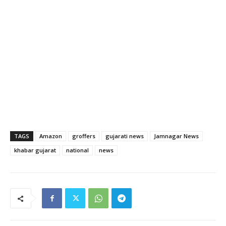
TAGS
Amazon
groffers
gujarati news
Jamnagar News
khabar gujarat
national
news