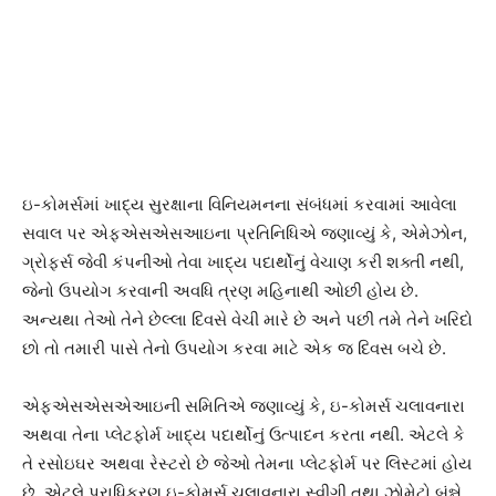
ઇ-કોમર્સમાં ખાદ્ય સુરક્ષાના વિનિયમનના સંબંધમાં કરવામાં આવેલા
સવાલ પર એફએસએસઆઇના પ્રતિનિધિએ જણાવ્યું કે, એમેઝોન,
ગ્રોફર્સ જેવી કંપનીઓ તેવા ખાદ્ય પદાર્થોનું વેચાણ કરી શક્તી નથી,
જેનો ઉપયોગ કરવાની અવધિ ત્રણ મહિનાથી ઓછી હોય છે.
અન્યથા તેઓ તેને છેલ્લા દિવસે વેચી મારે છે અને પછી તમે તેને ખરિદો
છો તો તમારી પાસે તેનો ઉપયોગ કરવા માટે એક જ દિવસ બચે છે.
એફએસએસએઆઇની સમિતિએ જણાવ્યું કે, ઇ-કોમર્સ ચલાવનારા
અથવા તેના પ્લેટફોર્મ ખાદ્ય પદાર્થોનું ઉત્પાદન કરતા નથી. એટલે કે
તે રસોઇઘર અથવા રેસ્ટરો છે જેઓ તેમના પ્લેટફોર્મ પર લિસ્ટમાં હોય
છે. એટલે પ્રાધિકરણ ઇ-કોમર્સ ચલાવનારા સ્વીગી તથા ઝોમેટો બંન્ને