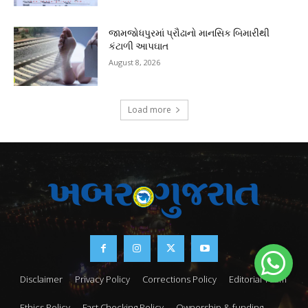
જામજોધપુરમાં પ્રૌઢાનો માનસિક બિમારીથી
કંટાળી આપઘાત
August 8, 2026
Load more
Disclaimer
Privacy Policy
Corrections Policy
Editorial Team
Ethics Policy
Fast Checking Policy
Ownership & funding