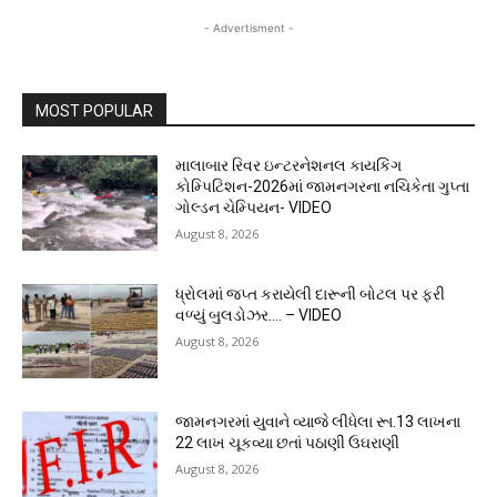
- Advertisment -
MOST POPULAR
માલાબાર રિવર ઇન્ટરનેશનલ કાયકિંગ
કોમ્પિટિશન-2026માં જામનગરના નચિકેતા ગુપ્તા
ગોલ્ડન ચેમ્પિયન- VIDEO
August 8, 2026
ધ્રોલમાં જપ્ત કરાયેલી દારૂની બોટલ પર ફરી
વળ્યું બુલડોઝર…. – VIDEO
August 8, 2026
જામનગરમાં યુવાને વ્યાજે લીધેલા રૂા.13 લાખના
22 લાખ ચૂકવ્યા છતાં પઠાણી ઉઘરાણી
August 8, 2026