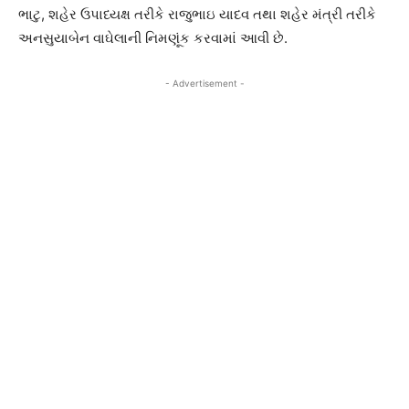
ભાટુ, શહેર ઉપાધ્યક્ષ તરીકે રાજુભાઇ યાદવ તથા શહેર મંત્રી તરીકે
અનસુયાબેન વાઘેલાની નિમણૂંક કરવામાં આવી છે.
- Advertisement -