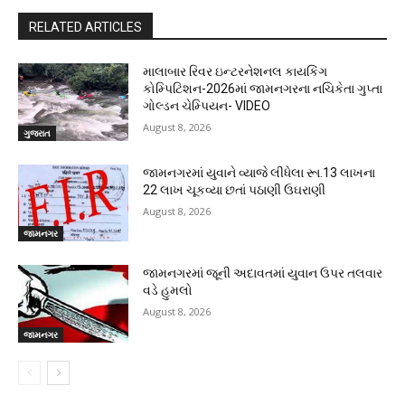
RELATED ARTICLES
માલાબાર રિવર ઇન્ટરનેશનલ કાયકિંગ
કોમ્પિટિશન-2026માં જામનગરના નચિકેતા ગુપ્તા
ગોલ્ડન ચેમ્પિયન- VIDEO
August 8, 2026
ગુજરાત
જામનગરમાં યુવાને વ્યાજે લીધેલા રૂા.13 લાખના
22 લાખ ચૂકવ્યા છતાં પઠાણી ઉઘરાણી
August 8, 2026
જામનગર
જામનગરમાં જૂની અદાવતમાં યુવાન ઉપર તલવાર
વડે હુમલો
August 8, 2026
જામનગર