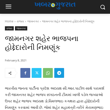
Home
રાજ્ય
જામનગર
જામનગર શહેર ભાજપના હોદ્દેદારોની નિમણૂંક
રાજ્ય
જામનગર
જામનગર શહેર ભાજપના
હોદ્દેદારોની નિમણૂંક
February 8, 2021
ભારતીય જનતા પાર્ટીના પ્રદેશ અધ્યક્ષ સી.આર.પાટીલ સાથે પરામર્શ
કરી જામનગર શહેર ભાજપ સંગઠનની ટીમમાં ખાલી પડેલ જગ્યાઓ
ઉપર શહેર ભાજપ અધ્યક્ષ ડો.વિમલભાઇ કગથરા દ્વારા હોદ્દેદારોની
નિમણૂંક કરવામાં આવી છે. જેમાં શહેર મહામંત્રી તરીકે મેરામણભાઇ