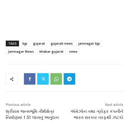
TAGS
bjp
gujarat
gujarati news
jamnagar bjp
Jamnagar News
khabar gujarat
news
Previous article
Next article
શ્રીરામ જન્મભૂમિ તીર્થક્ષેત્ર
એમેઝોન તથા ગ્રોફર કંપનીને
નિર્માણમાં 1.51 લાખનું અનુદાન
ભારત સરકાર તરફથી ઝટકો