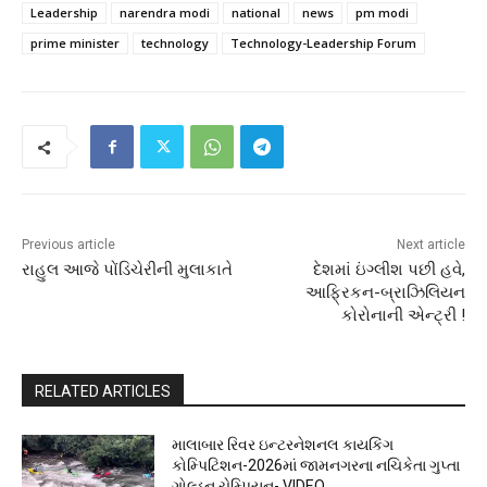
Leadership
narendra modi
national
news
pm modi
prime minister
technology
Technology-Leadership Forum
Previous article
Next article
રાહુલ આજે પોંડિચેરીની મુલાકાતે
દેશમાં ઇંગ્લીશ પછી હવે,
આફ્રિકન-બ્રાઝિલિયન
કોરોનાની એન્ટ્રી !
RELATED ARTICLES
માલાબાર રિવર ઇન્ટરનેશનલ કાયકિંગ
કોમ્પિટિશન-2026માં જામનગરના નચિકેતા ગુપ્તા
ગોલ્ડન ચેમ્પિયન- VIDEO