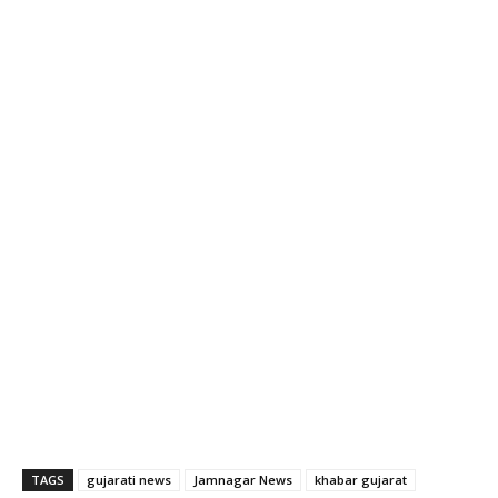
TAGS
gujarati news
Jamnagar News
khabar gujarat