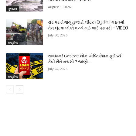
August 8, 2026
ગુજરાત
રોડ પર ઢોળાયું હજારો લીટર મોંઘુ તેલ ! મફતમાં
તેલ લૂંટવા લોકો વચ્ચે થઈ ભારે પડાપડી – VIDEO
July 30, 2026
રાષ્ટ્રીય
સાવધાન ! ઇન્સ્ટન્ટ લોન એપ્લિકેશન ફ્રોડથી
કેવી રીતે બચશો ? જાણો…
July 24, 2026
રાષ્ટ્રીય