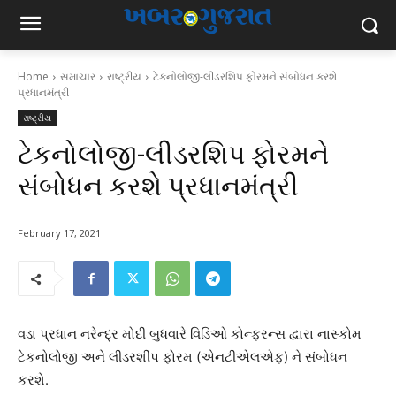
Home
સમાચાર
રાષ્ટ્રીય
ટેકનોલોજી-લીડરશિપ ફોરમને સંબોધન કરશે
પ્રધાનમંત્રી
રાષ્ટ્રીય
ટેકનોલોજી-લીડરશિપ ફોરમને
સંબોધન કરશે પ્રધાનમંત્રી
February 17, 2021
વડા પ્રધાન નરેન્દ્ર મોદી બુધવારે વિડિઓ કોન્ફરન્સ દ્વારા નાસ્કોમ
ટેકનોલોજી અને લીડરશીપ ફોરમ (એનટીએલએફ) ને સંબોધન
કરશે.