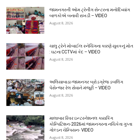
જામનગરની ઓમ ટ્રેનીંગ સેન્ટરના મનોદિવ્યાંગ
બાળકોએ બનાવી રાખડી – VIDEO
August 8, 2026
ચાલુ ટ્રેને મોબાઈલ સ્નેચિંગના કારણે યુવકનું મોત
: ઘટના CCTVમાં કેદ – VIDEO
August 8, 2026
અલિયાબાડા-જામનગર બ્રોડગ્રેજ ડબલિંગ
પેસેન્જર રેલ સેવાને મંજૂરી – VIDEO
August 8, 2026
માલાબાર રિવર ઇન્ટરનેશનલ કાયકિંગ
કોમ્પિટિશન-2026માં જામનગરના નચિકેતા ગુપ્તા
ગોલ્ડન ચેમ્પિયન- VIDEO
August 8, 2026