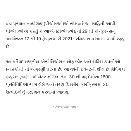
વડા પ્રધાન કાર્યાલય (પીએમઓ)એ સોમવારે આ માહિતી આપી.
પીએમઓએ કહ્યું કે ઓએનટીએલએફની 29 મી કોન્ફરન્સનું
આયોજન 17 થી 19 ફેબ્રુઆરી 2021 દરમિયાન કરવામાં આવી રહ્યું
છે.
આ પરિષદ રાષ્ટ્રીય એસોસિએશન સોફટવેર અને સર્વિસ કંપનીઓ
(નાસ્કોમ) ની અગ્રણી ઘટના છે. આ વર્ષની ઇવેન્ટની થીમ છે શેપિંગ ધ
ફ્યુચર ટુવર્ડ્સ એ બેટર નોર્મલ. તેમાં 30 થી વધુ દેશોના 1600
પ્રતિનિધિઓ ભાગ લેશે અને ત્રણ દિવસીય કાર્યક્રમમાં 30
ઉત્પાદનોનું પ્રદર્શન કરવામાં આવશે.
- Advertisement -