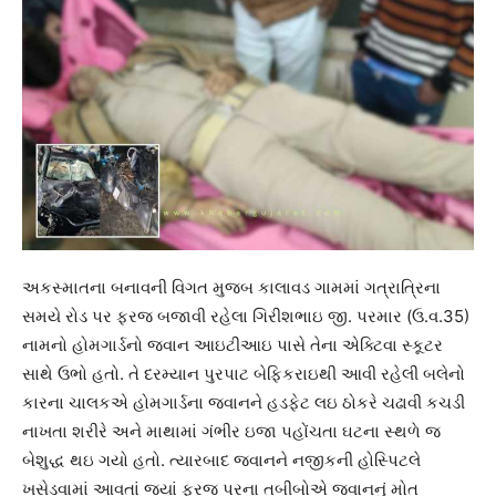
અકસ્માતના બનાવની વિગત મુજબ કાલાવડ ગામમાં ગત્રાત્રિના
સમયે રોડ પર ફરજ બજાવી રહેલા ગિરીશભાઇ જી. પરમાર (ઉ.વ.35)
નામનો હોમગાર્ડનો જવાન આઇટીઆઇ પાસે તેના એક્ટિવા સ્કૂટર
સાથે ઉભો હતો. તે દરમ્યાન પુરપાટ બેફિકરાઇથી આવી રહેલી બલેનો
કારના ચાલકએ હોમગાર્ડના જવાનને હડફેટ લઇ ઠોકરે ચઢાવી કચડી
નાખતા શરીરે અને માથામાં ગંભીર ઇજા પહોંચતા ઘટના સ્થળે જ
બેશુદ્ધ થઇ ગયો હતો. ત્યારબાદ જવાનને નજીકની હોસ્પિટલે
ખસેડવામાં આવતાં જ્યાં ફરજ પરના તબીબોએ જવાનનું મોત