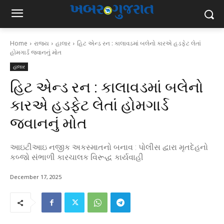
Home
રાજ્ય
હાલાર
હિટ એન્ડ રન : કાલાવડમાં બલેનો કારએ હડફેટ લેતાં
હોમગાર્ડ જવાનનું મોત
હાલાર
હિટ એન્ડ રન : કાલાવડમાં બલેનો
કારએ હડફેટ લેતાં હોમગાર્ડ
જવાનનું મોત
આઇટીઆઇ નજીક અકસ્માતનો બનાવ : પોલીસ દ્વારા મૃતદેહનો
કબ્જો સંભાળી કારચાલક વિરૂદ્ધ કાર્યવાહી
December 17, 2025