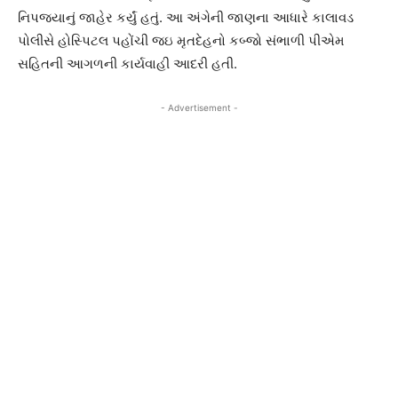
નિપજયાનું જાહેર કર્યું હતું. આ અંગેની જાણના આધારે કાલાવડ
પોલીસે હોસ્પિટલ પહોંચી જઇ મૃતદેહનો કબ્જો સંભાળી પીએમ
સહિતની આગળની કાર્યવાહી આદરી હતી.
- Advertisement -