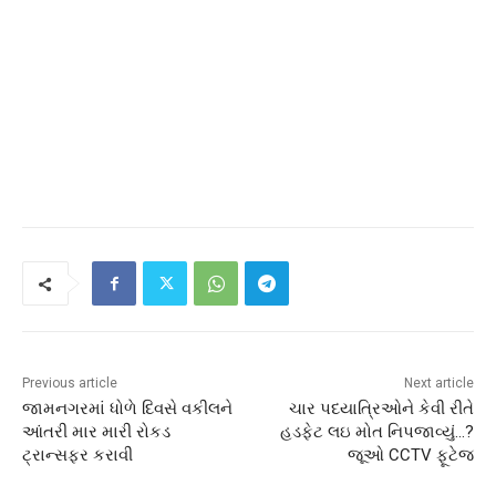
Previous article
Next article
જામનગરમાં ધોળે દિવસે વકીલને
ચાર પદયાત્રિઓને કેવી રીતે
આંતરી માર મારી રોકડ
હડફેટ લઇ મોત નિપજાવ્યું…?
ટ્રાન્સફર કરાવી
જૂઓ CCTV ફૂટેજ