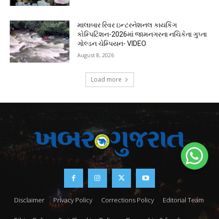
માલાબાર રિવર ઇન્ટરનેશનલ કાયકિંગ
કોમ્પિટિશન-2026માં જામનગરના નચિકેતા ગુપ્તા
ગોલ્ડન ચેમ્પિયન- VIDEO
August 8, 2026
Load more
Disclaimer
Privacy Policy
Corrections Policy
Editorial Team