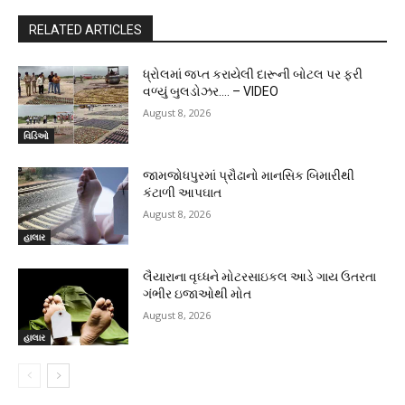
RELATED ARTICLES
ધ્રોલમાં જપ્ત કરાયેલી દારૂની બોટલ પર ફરી
વળ્યું બુલડોઝર…. – VIDEO
August 8, 2026
વિડિઓ
જામજોધપુરમાં પ્રૌઢાનો માનસિક બિમારીથી
કંટાળી આપઘાત
August 8, 2026
હાલાર
લૈયારાના વૃઘ્ધને મોટરસાઇકલ આડે ગાય ઉતરતા
ગંભીર ઇજાઓથી મોત
August 8, 2026
હાલાર