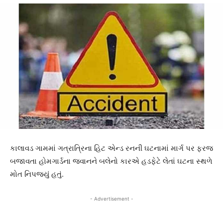
કાલાવડ ગામમાં ગત્રાત્રિના હિટ એન્ડ રનની ઘટનામાં માર્ગ પર ફરજ
બજાવતા હોમગાર્ડના જવાનને બલેનો કારએ હડફેટે લેતાં ઘટના સ્થળે
મોત નિપજયું હતું.
- Advertisement -