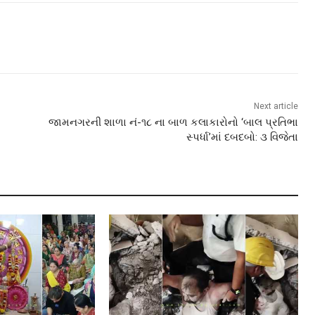
Next article
જામનગરની શાળા નં-૧૮ ના બાળ કલાકારોનો ‘બાલ પ્રતિભા
સ્પર્ધા’માં દબદબો: ૩ વિજેતા