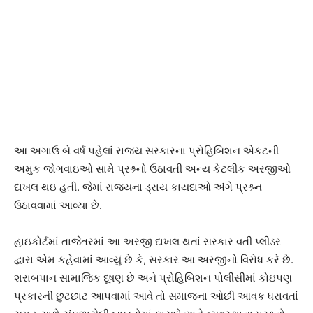
આ અગાઉ બે વર્ષ પહેલાં રાજય સરકારના પ્રોહિબિશન એકટની
અમુક જોગવાઇઓ સામે પ્રશ્ર્નો ઉઠાવતી અન્ય કેટલીક અરજીઓ
દાખલ થઇ હતી. જેમાં રાજયના ડ્રાય કાયદાઓ અંગે પ્રશ્ર્ન
ઉઠાવવામાં આવ્યા છે.
હાઇકોર્ટમાં તાજેતરમાં આ અરજી દાખલ થતાં સરકાર વતી પ્લીડર
દ્વારા એમ કહેવામાં આવ્યું છે કે, સરકાર આ અરજીનો વિરોધ કરે છે.
શરાબપાન સામાજિક દૂષણ છે અને પ્રોહિબિશન પોલીસીમાં કોઇપણ
પ્રકારની છુટછાટ આપવામાં આવે તો સમાજના ઓછી આવક ધરાવતાં