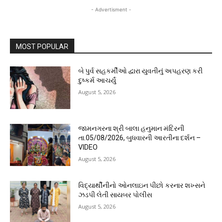
- Advertisment -
MOST POPULAR
બે પુર્વ સહકર્મીઓ દ્વારા યુવતીનું અપહરણ કરી
દુષ્કર્મ આચર્યું
August 5, 2026
જામનગરના શ્રી બાલા હનુમાન મંદિરની
તા.05/08/2026, બુધવારની આરતીના દર્શન –
VIDEO
August 5, 2026
વિદ્યાર્થીનીનો ઓનલાઇન પીછો કરનાર શખ્સને
ઝડપી લેતી સાયબર પોલીસ
August 5, 2026