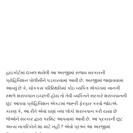
હાઇકોર્ટમાં દાખલ થયેલી આ અરજીમાં રાજય સરકારની
પ્રોહિબિશન પોલીસીને પડકારવામાં આવી છે. અરજીમાં જણાવવામાં
આવ્યું છે કે, ચોકકસ પરિસ્થિતિમાં કોઇ વ્યકિત એકાંતમાં ખાનગી
સ્થળે શરાબપાન ઇચ્છતી હોય તો તેવી વ્યકિતને સરકારે શરાબપાનની
છૂટ આપવા પ્રોહિબિશન એકટમાં જરૂરી ફેરફાર કરવો જોઇએ.
કારણ કે, આ રીતે એવાં ઘણાં બધા લોકો શરાબપાન કરી રહ્યા છે
જેઓને સરકાર દ્વારા પરમિટ આપવામાં આવી છે. આ પ્રકારની છૂટ
અન્ય નાગરિકોને શા માટે નહીં ? એવો પ્રશ્ર્ન આ અરજીમાં