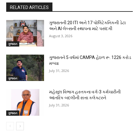
RELATED ARTICLES
ગુજરાતની 20 ITI અને 17 પોલિટેકનિકની ડેટા
અને AI લેબ્સની સ્થાપના માટે પસંદગી
August 3, 2026
ગુજરાત
ગુજરાતને 5 વર્ષમાં CAMPA હેઠળ રૂ. 1226 કરોડ
મળ્યા
July 31, 2026
ગુજરાત
મહેસૂલ વિભાગ હસ્તકના વર્ગ-3 કર્મચારીની
આંતરિક બદલીની સત્તા કલેક્ટરને
July 31, 2026
ગુજરાત