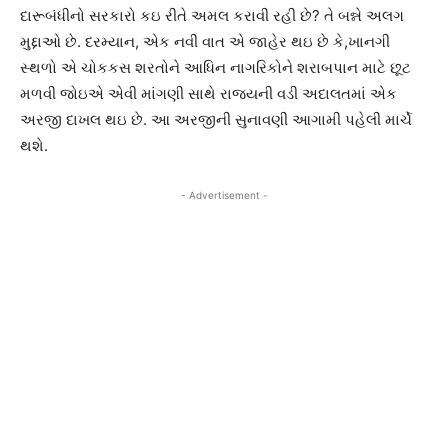
દારૂબંધીનો સરકારો કઇ રીતે અમલ કરાવી રહી છે? તે બન્ને અલગ
મુદ્દાઓ છે. દરમ્યાન, એક નવી વાત એ જાહેર થઇ છે કે,ખાનગી
સ્થળો એ ચોકકસ શરતોને આધિન નાગરિકોને શરાબપાન માટે છૂટ
મળવી જોઇએ એવી માંગણી સાથે રાજયની વડી અદાલતમાં એક
અરજી દાખલ થઇ છે. આ અરજીની સુનાવણી આગામી પહેલી માર્ચે
થશે.
- Advertisement -