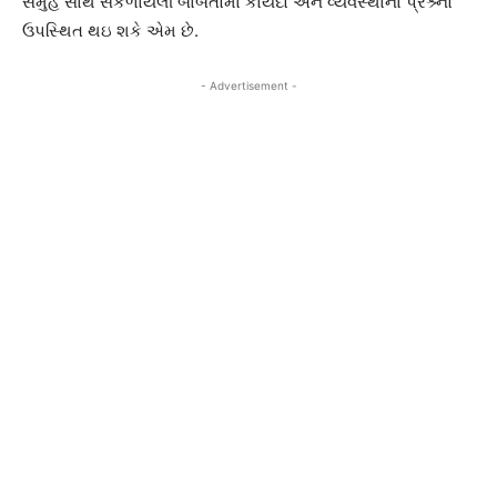
સમુહ સાથે સંકળાયેલી બાબતોમાં કાયદો અને વ્યવસ્થાના પ્રશ્ર્નો
ઉપસ્થિત થઇ શકે એમ છે.
- Advertisement -