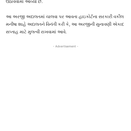
ઉઠાવવામાં આવ્યો છે.
આ અરજી અદાલતમાં ચાલવા પર આવતા હાઇકોર્ટના સરકારી વકીલ
મનીષા શાહે અદાલતને વિનંતી કરી કે, આ અરજીની સુનાવણી એકાદ
સપ્તાહ માટે મુલત્વી રાખવામાં આવે.
- Advertisement -