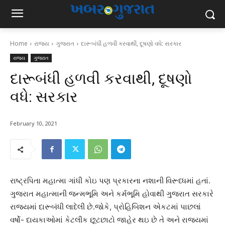
Home
રાજ્ય
ગુજરાત
દારૂબંધી હળવી કરવાથી, દૂષણો વધે: સરકાર
રાજ્ય
ગુજરાત
દારૂબંધી હળવી કરવાથી, દૂષણો
વધે: સરકાર
February 10, 2021
રાષ્ટ્રપિતા મહાત્મા ગાંધી કોઇ પણ પ્રકારના નશાની વિરૂધ્ધમાં હતાં.
ગુજરાત મહાત્માની જન્મભૂમિ અને કર્મભૂમિ હોવાથી ગુજરાત સરકારે
રાજયમાં દારૂબંધી લાદેલી છે.જોકે, પ્રોહિબિશન એકટમાં પાછલાં
વર્ષો- દાયકાઓમાં કેટલીક છૂટછાટો જાહેર થઇ છે તે અને રાજયમાં