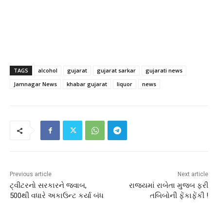
TAGS
alcohol
gujarat
gujarat sarkar
gujarati news
Jamnagar News
khabar gujarat
liquor
news
Previous article
Next article
ટ્વીટરનો સરકારને જવાબ,
રાજયમાં રાબેતા મુજબ ફરી
500થી વધારે અકાઉન્ટ કર્યા બંધ
તબિબોની ફેંકાફેંકી !