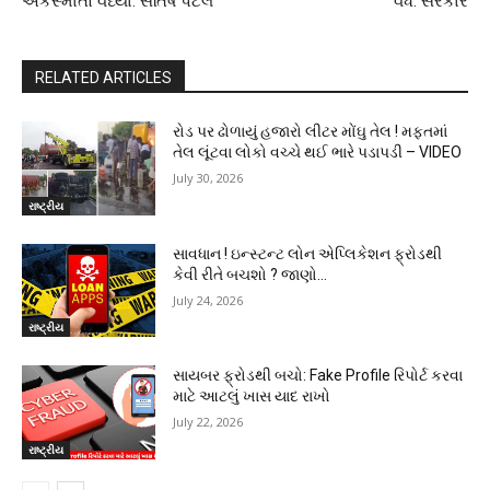
અકસ્માતો વધ્યા: સતિષ પટેલ
વધે: સરકાર
RELATED ARTICLES
રોડ પર ઢોળાયું હજારો લીટર મોંઘુ તેલ ! મફતમાં
તેલ લૂંટવા લોકો વચ્ચે થઈ ભારે પડાપડી – VIDEO
July 30, 2026
રાષ્ટ્રીય
સાવધાન ! ઇન્સ્ટન્ટ લોન એપ્લિકેશન ફ્રોડથી
કેવી રીતે બચશો ? જાણો…
July 24, 2026
રાષ્ટ્રીય
સાયબર ફ્રોડથી બચો: Fake Profile રિપોર્ટ કરવા
માટે આટલું ખાસ યાદ રાખો
July 22, 2026
રાષ્ટ્રીય