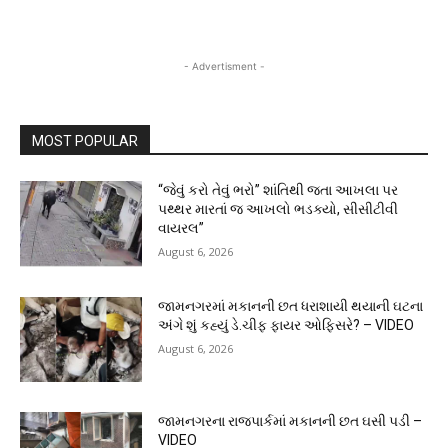
- Advertisment -
MOST POPULAR
“જેવું કરો તેવું ભરો” શાંતિથી જતા આખલા પર
પથ્થર મારતાં જ આખલો ભડક્યો, સીસીટીવી
વાયરલ”
August 6, 2026
જામનગરમાં મકાનની છત ધરાશાયી થયાની ઘટના
અંગે શું કહ્યું ડે.ચીફ ફાયર ઓફિસરે? – VIDEO
August 6, 2026
જામનગરના રાજપાર્કમાં મકાનની છત ઘસી પડી –
VIDEO