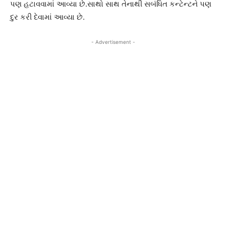
પણ હટાવવામાં આવ્યા છે.સાથો સાથ તેનાથી સબંધિત કન્ટેન્ટને પણ
દુર કરી દેવામાં આવ્યા છે.
- Advertisement -