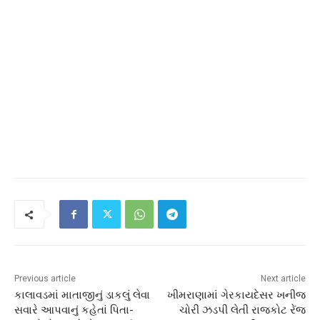
Previous article
Next article
કાલાવડમાં માતાજીનું ડાકલું લેવા
ખીમરાણામાં ગેરકાયદેસર ખનીજ
સવારે આપવાનું કહેતાં પિતા-
ચોરી ઝડપી લેતી રાજકોટ રેંજ