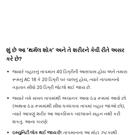
શું છે આ ‘થર્મલ શોક’ અને તે શરીરને કેવી રીતે અસર
કરે છે?
જ્યારે બહારનું તાપમાન 40 ડિગ્રીની આસપાસ હોય અને તમારા
રૂમનું AC 18 કે 20 ડિગ્રી પર ચાલતું હોય, ત્યારે તાપમાનનો
તફાવત સીધો 20 ડિગ્રી જેટલો થઈ જાય છે.
જ્યારે તમે સખત તાપમાંથી અચાનક આવા ઠંડા રૂમમાં આવો છો
(અથવા ઠંડા રૂમમાંથી સીધા ધગધગતા તાપમાં બહાર જાઓ છો),
ત્યારે આપણું શરીર આ આકસ્મિક બદલાવને સહન નથી કરી
શકતું. આના કારણે:
ઇમ્યુનિટી લોક થઈ જાય છે:
તાપમાનના આ મોટા ઝટકાથી