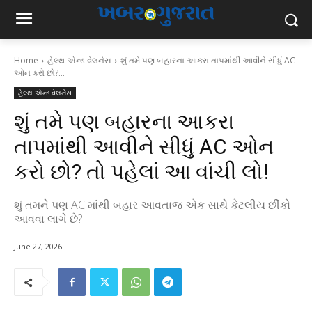
Home
હેલ્થ એન્ડ વેલનેસ
શું તમે પણ બહારના આકરા તાપમાંથી આવીને સીધું AC
ઓન કરો છો?...
હેલ્થ એન્ડ વેલનેસ
શું તમે પણ બહારના આકરા
તાપમાંથી આવીને સીધું AC ઓન
કરો છો? તો પહેલાં આ વાંચી લો!
શું તમને પણ AC માંથી બહાર આવતાજ એક સાથે કેટલીય છીંકો
આવવા લાગે છે?
June 27, 2026