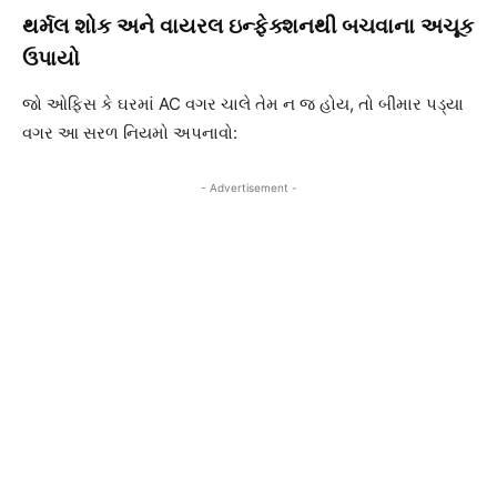
થર્મલ શોક અને વાયરલ ઇન્ફેક્શનથી બચવાના અચૂક
ઉપાયો
જો ઓફિસ કે ઘરમાં AC વગર ચાલે તેમ ન જ હોય, તો બીમાર પડ્યા
વગર આ સરળ નિયમો અપનાવો:
- Advertisement -