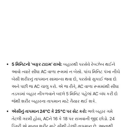
5 મિનિટનો ‘બફર ટાઇમ’ રાખો:
બહારથી પરસેવે રેબઝેબ થઈને
આવો ત્યારે સીધા AC વાળા રૂમમાં ન બેસો. પાંચ મિનિટ પંખા નીચે
બેસી શરીરનું તાપમાન સામાન્ય થવા દો, પરસેવો સુકાઈ જવા દો
અને પછી જ AC ચાલુ કરો. એ જ રીતે, AC વાળા રૂમમાંથી સીધા
તડકામાં બહાર નીકળવાને બદલે 5 મિનિટ પહેલાં AC બંધ કરી દો
જેથી શરીર બહારના તાપમાન માટે તૈયાર થઈ શકે.
એસીનું તાપમાન 24°C કે 25°C પર સેટ કરો:
ભલે બહાર ગમે
તેટલી ગરમી હોય, ACને 16 કે 18 પર રાખવાની જીદ છોડો. 24
ડિગ્રી એ માનવ શરીર માટે સૌથી હેલ્ધી તાપમાન છે. આનાથી