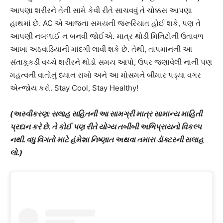
આપણા શરીરને તેની સામે કેવી રીતે સાચવવું તે ચોક્કસ આપણા
હાથમાં છે. AC એ આજના સમયની જરૂરિયાત હોઈ શકે, પણ તે
આપણી નબળાઈ ન બનવી જોઈએ. માત્ર થોડી મિનિટોની ઉતાવળ
આખા અઠવાડિયાની માંદગી લાવી શકે છે. તેથી, તાપમાનની આ
સંતાકૂકડી વચ્ચે શરીરને થોડો સમય આપો, ઉપર જણાવેલી નાની પણ
મહત્વની વાતોનું ધ્યાન રાખો અને આ મોસમને બીમાર પડ્યા વગર
એન્જોય કરો. Stay Cool, Stay Healthy!
(અસ્વીકરણ: સલાહ સહિતની આ સામગ્રી માત્ર સામાન્ય માહિતી
પ્રદાન કરે છે. તે કોઈ પણ રીતે યોગ્ય તબીબી અભિપ્રાયનો વિકલ્પ
નથી. વધુ વિગતો માટે હંમેશા નિષ્ણાત અથવા તમારા ડૉક્ટરની સલાહ
લો.)