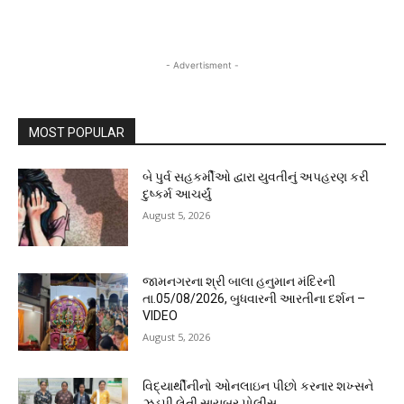
- Advertisment -
MOST POPULAR
બે પુર્વ સહકર્મીઓ દ્વારા યુવતીનું અપહરણ કરી
દુષ્કર્મ આચર્યું
August 5, 2026
જામનગરના શ્રી બાલા હનુમાન મંદિરની
તા.05/08/2026, બુધવારની આરતીના દર્શન –
VIDEO
August 5, 2026
વિદ્યાર્થીનીનો ઓનલાઇન પીછો કરનાર શખ્સને
ઝડપી લેતી સાયબર પોલીસ