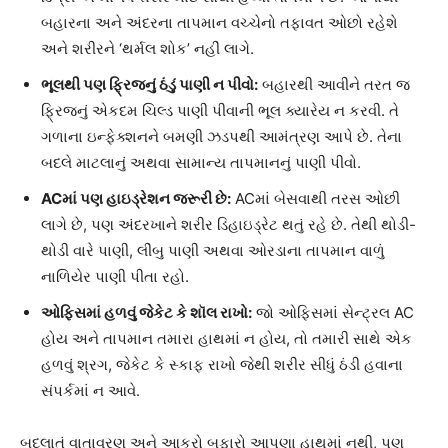
બહારના અને અંદરના તાપમાન વચ્ચેનો તફાવત ઓછો રહેશે
અને શરીરને ‘થર્મલ શોક’ નહીં લાગે.
ભૂલથી પણ ફ્રિજનું ઠંડું પાણી ન પીવો:
બહારથી આવીને તરત જ
ફ્રિજનું એકદમ ચિલ્ડ પાણી પીવાની ભૂલ ક્યારેય ન કરવી. તે
ગળાના ઇન્ફેક્શનને બમણી ઝડપથી આમંત્રણ આપે છે. તેના
બદલે માટલાનું અથવા સામાન્ય તાપમાનનું પાણી પીવો.
ACમાં પણ હાઇડ્રેશન જરૂરી છે:
ACમાં બેસવાથી તરસ ઓછી
લાગે છે, પણ અંદરખાને શરીર ડિહાઇડ્રેટ થતું રહે છે. તેથી થોડી-
થોડી વારે પાણી, લીંબુ પાણી અથવા ઓરડાના તાપમાન વાળું
નાળિયેર પાણી પીતા રહો.
ઓફિસમાં હળવું જેકેટ કે શૉલ રાખો:
જો ઓફિસમાં સેન્ટ્રલ AC
હોય અને તાપમાન તમારા હાથમાં ન હોય, તો તમારી સાથે એક
હળવું શ્રગ, જેકેટ કે સ્કાફ રાખો જેથી શરીર સીધું ઠંડી હવાના
સંપર્કમાં ન આવે.
બદલાતું વાતાવરણ અને આકરો બફારો આપણા હાથમાં નથી, પણ