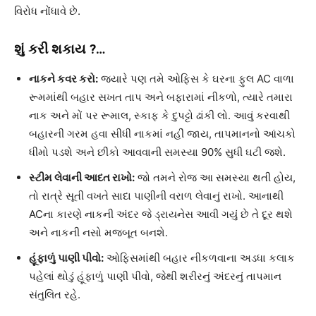
વિરોધ નોંધાવે છે.
શું કરી શકાય ?…
નાકને કવર કરો:
જ્યારે પણ તમે ઓફિસ કે ઘરના ફુલ AC વાળા
રૂમમાંથી બહાર સખત તાપ અને બફારામાં નીકળો, ત્યારે તમારા
નાક અને મોં પર રૂમાલ, સ્કાફ કે દુપટ્ટો ઢાંકી લો. આવું કરવાથી
બહારની ગરમ હવા સીધી નાકમાં નહીં જાય, તાપમાનનો આંચકો
ધીમો પડશે અને છીંકો આવવાની સમસ્યા 90% સુધી ઘટી જશે.
સ્ટીમ લેવાની આદત રાખો:
જો તમને રોજ આ સમસ્યા થતી હોય,
તો રાત્રે સૂતી વખતે સાદા પાણીની વરાળ લેવાનું રાખો. આનાથી
ACના કારણે નાકની અંદર જે ડ્રાયનેસ આવી ગયું છે તે દૂર થશે
અને નાકની નસો મજબૂત બનશે.
હૂંફાળું પાણી પીવો:
ઓફિસમાંથી બહાર નીકળવાના અડધા કલાક
પહેલાં થોડું હૂંફાળું પાણી પીવો, જેથી શરીરનું અંદરનું તાપમાન
સંતુલિત રહે.