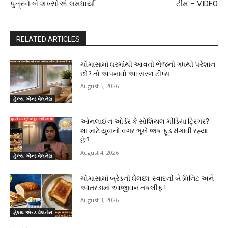
પુત્રને બે શખ્સોએ લમધાર્યા
ટીમ – VIDEO
RELATED ARTICLES
ચોમાસામાં ઘરમાંથી આવતી ભેજની ગંધથી પરેશાન
છો? તો અપનાવો આ સરળ ટીપ્સ
August 5, 2026
હેલ્થ એન્ડ વેલનેસ
ઓનલાઈન ઓર્ડર કે સોશિયલ મીડિયા ટ્રિગર?
શા માટે યુવાનો વગર ભૂખે જંક ફૂડ મંગાવી રહ્યા
છે?
August 4, 2026
હેલ્થ એન્ડ વેલનેસ
ચોમાસામાં બ્રેડની ઘેલછા: સ્વાદની બે મિનિટ અને
આંતરડામાં આજીવન તકલીફ !
August 3, 2026
હેલ્થ એન્ડ વેલનેસ