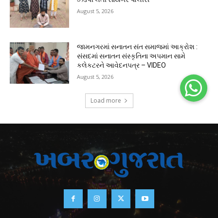
August 5, 2026
જામનગરમાં સનાતન સંત સમાજમાં આક્રોશ :
સંસદમાં સનાતન સંસ્કૃતિના અપમાન સામે
કલેકટરને આવેદનપત્ર – VIDEO
August 5, 2026
Load more