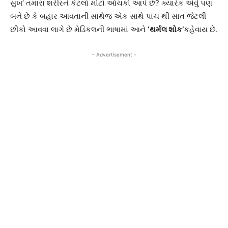
સુખ’ તમારા શરીરને કેટલો મોટો આંચકો આપે છે? ક્યારેક એવું પણ
બને છે કે બહાર આવતાની સાથેજ એક સાથે પાંચ થી સાત જેટલી
છીંકો આવવા લાગે છે મેડિકલની ભાષામાં આને
‘થર્મલ શોક’
કહેવાય છે.
- Advertisement -