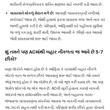
શરીરની રોગપ્રતિકારક શક્તિ ક્ષણભર માટે નબળી પડી જાય છે.
વાયરસને મોકળું મેદાન મળે છે:
આપણી શ્વસનતંત્રની નળીઓ
સંકોચાઈ જાય છે, જેથી હવામાં ફરતા વાયરસ ગળા અને નાક પર
જલ્દી હુમલો કરી દે છે. પરિણામે, ઓફિસથી ઘરે પહોંચતા સુધીમાં
જ ગળું પકડાવું, શરદી થવી, ઉધરસ આવવી કે ઝીણો તાવ આવવો
જેવી સમસ્યાઓ શરૂ થઈ જાય છે.
શું તમને પણ ACમાંથી બહાર નીકળતા જ આવે છે 5-7
છીંકો?
ઘણા લોકોને આદત હોય છે કે ઓફિસ કે ઘરમાંથી બહાર નીકળે
એટલે તરત જ સળંગ છીંકો આવવાનું શરૂ થઈ જાય છે. જો તમને
એવું લાગતું હોય કે આ નોર્મલ છે, તો તમે ભૂલ કરી રહ્યા છો. આ પણ
‘થર્મલ શોક’નો જ એક ભાગ છે. ACની સૂકી હવાના કારણે નાકની
અંદરનો ભાગ સંવેદનશીલ બની જાય છે, અને બહારના ગરમ-
ભેજવાળા વાતાવરણના સંપર્કમાં આવતા જ નાકની નસો તાપમાનનો
આ ઝટકો સહન નથી કરી શકતી. પરિણામે શરીર છીંકો દ્વારા પોતાનો