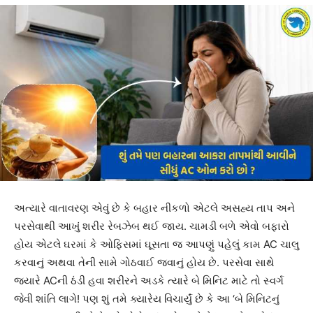
અત્યારે વાતાવરણ એવું છે કે બહાર નીકળો એટલે અસહ્ય તાપ અને
પરસેવાથી આખું શરીર રેબઝેબ થઈ જાય. ચામડી બળે એવો બફારો
હોય એટલે ઘરમાં કે ઓફિસમાં ઘૂસતા જ આપણું પહેલું કામ AC ચાલુ
કરવાનું અથવા તેની સામે ગોઠવાઈ જવાનું હોય છે. પરસેવા સાથે
જ્યારે ACની ઠંડી હવા શરીરને અડકે ત્યારે બે મિનિટ માટે તો સ્વર્ગ
જેવી શાંતિ લાગે! પણ શું તમે ક્યારેય વિચાર્યું છે કે આ ‘બે મિનિટનું