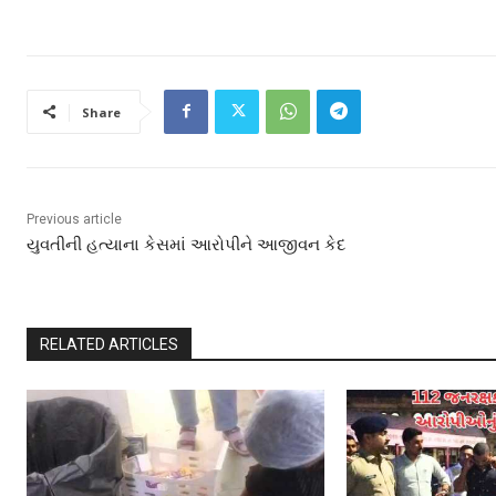
Share
Previous article
યુવતીની હત્યાના કેસમાં આરોપીને આજીવન કેદ
RELATED ARTICLES