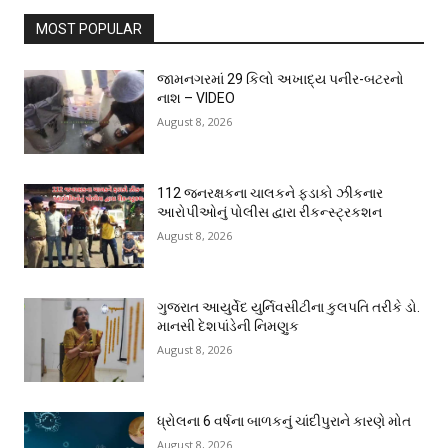
MOST POPULAR
જામનગરમાં 29 કિલો અખાદ્ય પનીર-બટરનો
નાશ – VIDEO
August 8, 2026
112 જનરક્ષકના ચાલકને ફડાકો ઝીકનાર
આરોપીઓનું પોલીસ દ્વારા રીકન્સ્ટ્રકશન
August 8, 2026
ગુજરાત આયુર્વેદ યુર્નિવસીટીના કુલપતિ તરીકે ડો.
માનસી દેશપાંડેની નિમણુક
August 8, 2026
ધ્રોલના 6 વર્ષના બાળકનું ચાંદીપુરાને કારણે મોત
August 8, 2026