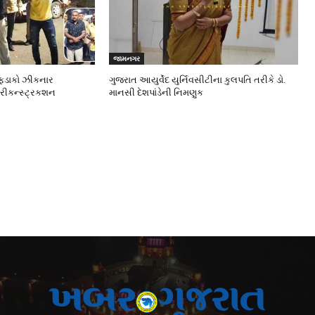
જામનગર
ફડાકો ઝીકનાર
ગુજરાત આયુર્વેદ યુર્નિવસીટીના કુલપતિ તરીકે ડો.
 રીકન્સ્ટ્રકશન
માનસી દેશપાંડેની નિમણુક