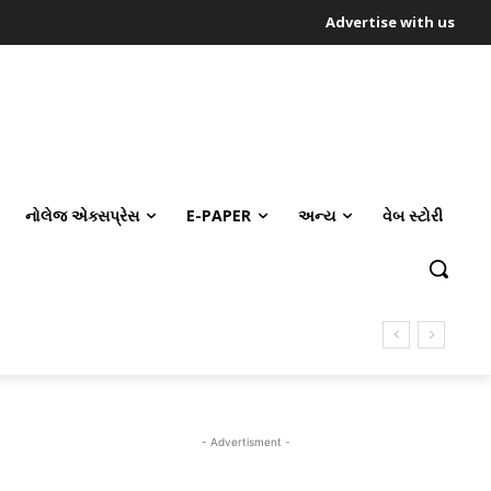
Advertise with us
નોલેજ એક્સપ્રેસ
E-PAPER
અન્ય
વેબ સ્ટોરી
- Advertisment -