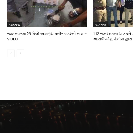
જામનગર
જામનગર
જામનગરમાં 29 કિલો અખાદ્ય પનીર-બટરનો નાશ –
112 જનરક્ષકના ચાલકને 
VIDEO
આરોપીઓનું પોલીસ દ્વારા