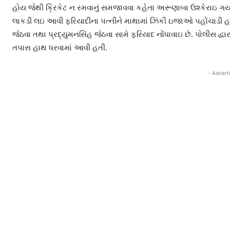
હોય જેથી ક્રિકેટ ન રમવાનું સમજાવવા કહેતા અરૂણાબા ઉશ્કેરાઇ ગયા
લાકડી લઇ આવી ફરિયાદીના પત્નીને માથામાં ઝિંકી ઇજાઓ પહોંચાડી હતી.
જેઠવા તથા પ્રદ્યુમનસિંહ જેઠવા સામે ફરિયાદ નોંધાવાઇ છે. પોલીસ દ્વા
તપાસ હાથ ધરવામાં આવી હતી.
- Advert