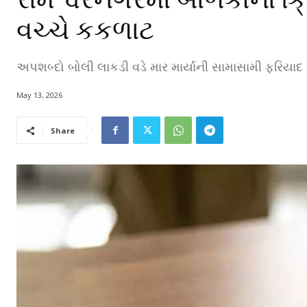
વચ્ચે કકળાટ
અપશબ્દો બોલી લાકડી વડે માર માર્યાની સામાસામી ફરિયાદ : પ
May 13, 2026
Share