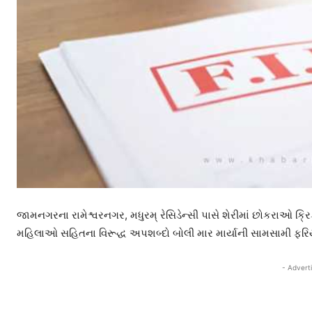
જામનગરના રામેશ્વરનગર, મધુરમ્ રેસિડેન્સી પાસે શેરીમાં છોકરાઓ ક્રિ
મહિલાઓ સહિતના વિરૂદ્ધ અપશબ્દો બોલી માર માર્યાની સામસામી ફરિય
- Advert