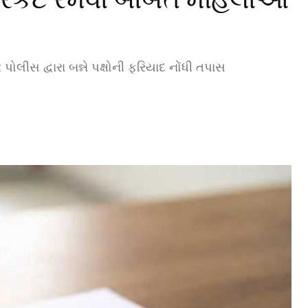
ોલીસ દ્વારા બન્ને પક્ષોની ફરિયાદ નોંધી તપાસ