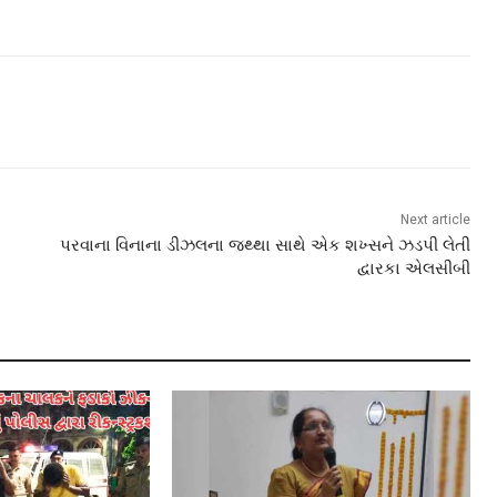
Next article
પરવાના વિનાના ડીઝલના જથ્થા સાથે એક શખ્સને ઝડપી લેતી
દ્વારકા એલસીબી