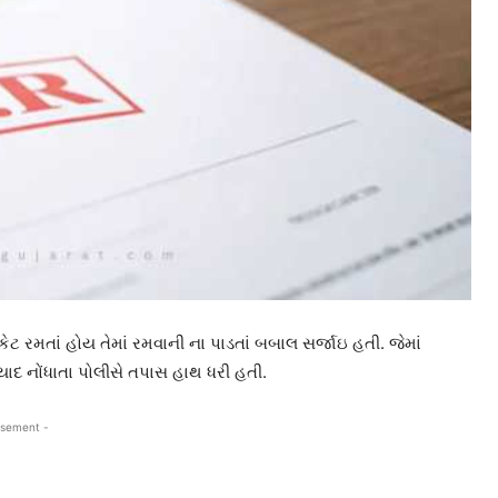
કેટ રમતાં હોય તેમાં રમવાની ના પાડતાં બબાલ સર્જાઇ હતી. જેમાં
ાદ નોંધાતા પોલીસે તપાસ હાથ ધરી હતી.
isement -