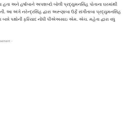
 હતા અને હર્ષાબાને અપશબ્દો બોલી પ્રદ્યુમનસિંહ પોતાના ઘરમાંથી
 આ અંગે નરેન્દ્રસિંહ દ્વારા અરૂણાબા ઉર્ફે સંગીતાબા પ્રદ્યુમનસિંહ
રા બન્ને પક્ષોની ફરિયાદ નોંધી પીએઅસાઇ એમ. એચ. મહેતા દ્વારા વધુ
isement -