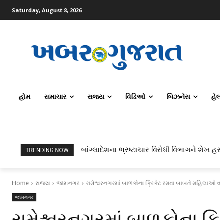
Saturday, August 8, 2026
હોમ
સમાચાર
રાજ્ય
વિડિઓ
બિઝનેસ
હે
બાંગ્લાદેશના ભ્રષ્ટાચાર વિરોધી વિભાગને શેખ હસીન
ટોપર્સ કોમ્પ્યુટર સાયન્સ અને AI કરતાં સિવિલ
TRENDING NOW
Home
રાજ્ય
જામનગર
રામેશ્વરનગરમાં બાળકોના ક્રિકેટ રમવા બાબતે મહિલાઓ 
જામનગર
રામેશ્વરનગરમાં બાળકોના ક