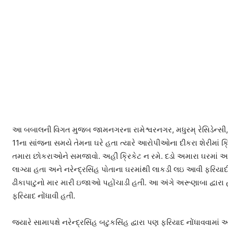
આ બબાલની વિગત મુજબ જામનગરના રામેશ્વરનગર, મધુરમ્ રેસિડેન્સી, મધ
11ના સાંજના સમયે તેમના ઘરે હતા ત્યારે આરોપીઓના દીકરા શેરીમાં ક્ર
તમારા છોકરાઓને સમજાવો. અહીં ક્રિકેટ ન રમે. દડો અમારા ઘરમાં આવે
લાગ્યા હતા અને નરેન્દ્રસિંહ પોતાના ઘરમાંથી લાકડી લઇ આવી ફરિયાદી
ઢીકાપાટુનો માર મારી ઇજાઓ પહોંચાડી હતી. આ અંગે અરૂણાબા દ્વારા હર્
ફરિયાદ નોંધાવી હતી.
જ્યારે સામાપક્ષે નરેન્દ્રસિંહ બટુકસિંહ દ્વારા પણ ફરિયાદ નોંધાવવામાં