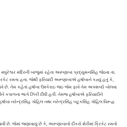
ુરેશ્વર મંદિરની બાજુમાં રહેતા અરૂણાબા પ્રદ્યુમનસિંહ જેઠવા તા.
િકેટ રમતા હતા. જેથી ફરિયાદી અરૂણાબાએ હર્ષાબાને કહ્યું હતું કે,
 છે. તેમ કહેતાં હર્ષાબા ઉશ્કેરાઇ જઇ જેમ ફાવે તેમ અપશબ્દો બોલવા
ને કપાળના ભાગે ઝિંકી દીધી હતી. તેમજ હર્ષાબાએ ફરિયાદીને
ષાબા નરેન્દ્રસિંહ ગોહિલ તથા નરેન્દ્રસિંહ બટુકસિંહ ગોહિલ વિરૂદ્ધ
 આવી છે. જેમાં જણાવાયું છે કે, અરૂણાબાનો દીકરો શેરીમાં ક્રિકેટ રમતો