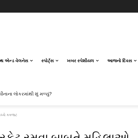
લ્થ એન્ડ વેલનેસ
સ્પોર્ટ્સ
ખબર સ્પેશીયલ
આજનો દિવસ
ાના લોકરમાંથી શું મળ્યું?
 એન્જિનિયરિંગ કેમ પસંદ કરી રહ્યા છે? IITનો ટ્રેન્ડ બદલાઈ ગયો છે
વચ્ચે કકળાટ
્રિકેટ રમવા બાબતે મહિલાઓ