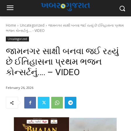
Home
Uncategorized
જામનગર સાક્ષી બનવા જઈ રહ્યું છે ઈતિહાસના પ્રથમ
ભજન કોન્સર્ટનું.... - VIDEO
Uncategorized
જામનગર સાક્ષી બનવા જઈ રહ્યું
છે ઈતિહાસના પ્રથમ ભજન
કોન્સર્ટનું…. – VIDEO
February 26, 2026