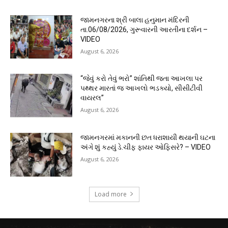
જામનગરના શ્રી બાલા હનુમાન મંદિરની
તા.06/08/2026, ગુરૂવારની આરતીના દર્શન –
VIDEO
August 6, 2026
“જેવું કરો તેવું ભરો” શાંતિથી જતા આખલા પર
પથ્થર મારતાં જ આખલો ભડક્યો, સીસીટીવી
વાયરલ”
August 6, 2026
જામનગરમાં મકાનની છત ધરાશાયી થયાની ઘટના
અંગે શું કહ્યું ડે.ચીફ ફાયર ઓફિસરે? – VIDEO
August 6, 2026
Load more