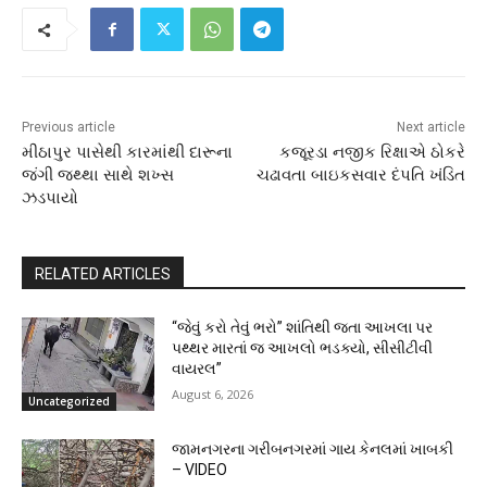
Previous article
Next article
મીઠાપુર પાસેથી કારમાંથી દારૂના
કજૂરડા નજીક રિક્ષાએ ઠોકરે
જંગી જથ્થા સાથે શખ્સ
ચઢાવતા બાઇકસવાર દંપતિ ખંડિત
ઝડપાયો
RELATED ARTICLES
“જેવું કરો તેવું ભરો” શાંતિથી જતા આખલા પર
પથ્થર મારતાં જ આખલો ભડક્યો, સીસીટીવી
વાયરલ”
August 6, 2026
Uncategorized
જામનગરના ગરીબનગરમાં ગાય કેનલમાં ખાબકી
– VIDEO