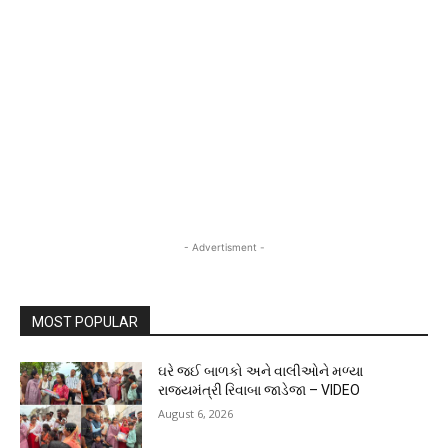
- Advertisment -
MOST POPULAR
ઘરે જઈ બાળકો અને વાલીઓને મળ્યા
રાજ્યમંત્રી રિવાબા જાડેજા – VIDEO
August 6, 2026