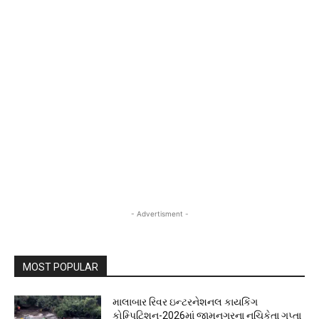
- Advertisment -
MOST POPULAR
માલાબાર રિવર ઇન્ટરનેશનલ કાયકિંગ
કોમ્પિટિશન-2026માં જામનગરના નચિકેતા ગુપ્તા