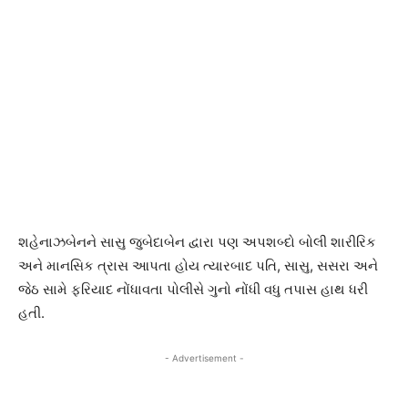
શહેનાઝબેનને સાસુ જુબેદાબેન દ્વારા પણ અપશબ્દો બોલી શારીરિક
અને માનસિક ત્રાસ આપતા હોય ત્યારબાદ પતિ, સાસુ, સસરા અને
જેઠ સામે ફરિયાદ નોંધાવતા પોલીસે ગુનો નોંધી વધુ તપાસ હાથ ધરી
હતી.
- Advertisement -