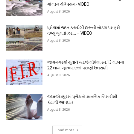
ગોલ્ડન ચેમ્પિયન- VIDEO
August 8, 2026
ધ્રોલમાં જપ્ત કરાયેલી દારૂની બોટલ પર ફરી
વળ્યું બુલડોઝર…. – VIDEO
August 8, 2026
જામનગરમાં યુવાને વ્યાજે લીધેલા રૂા.13 લાખના
22 લાખ ચૂકવ્યા છતાં પઠાણી ઉઘરાણી
August 8, 2026
જામજોધપુરમાં પ્રૌઢાનો માનસિક બિમારીથી
કંટાળી આપઘાત
August 8, 2026
Load more