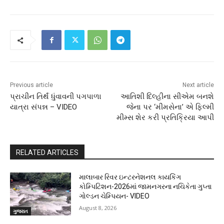
Previous article
Next article
પ્રાચીન તિર્થં ધુંવાવની પગપાળા
આતિશી દિલ્હીના સીએમ બનશે
યાત્રા સંપન્ન – VIDEO
જેના પર ‘મીમસેના’ એ ફિલ્મી
મીમ્સ શેર કરી પ્રતિક્રિયા આપી
RELATED ARTICLES
માલાબાર રિવર ઇન્ટરનેશનલ કાયકિંગ
કોમ્પિટિશન-2026માં જામનગરના નચિકેતા ગુપ્તા
ગોલ્ડન ચેમ્પિયન- VIDEO
August 8, 2026
ગુજરાત