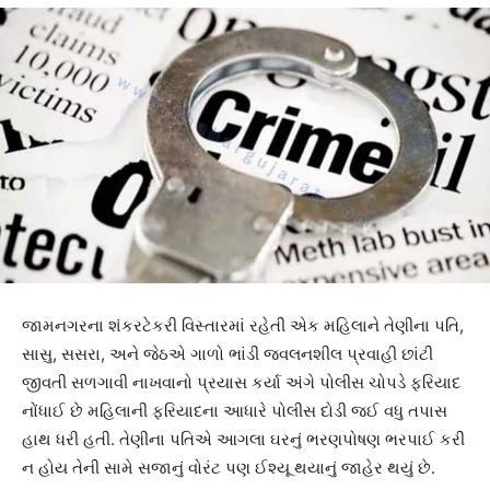
જામનગરના શંકરટેકરી વિસ્તારમાં રહેતી એક મહિલાને તેણીના પતિ,
સાસુ, સસરા, અને જેઠએ ગાળો ભાંડી જ્વલનશીલ પ્રવાહી છાંટી
જીવતી સળગાવી નાખવાનો પ્રયાસ કર્યા અંગે પોલીસ ચોપડે ફરિયાદ
નોંધાઈ છે મહિલાની ફરિયાદના આધારે પોલીસ દોડી જઈ વધુ તપાસ
હાથ ધરી હતી. તેણીના પતિએ આગલા ઘરનું ભરણપોષણ ભરપાઈ કરી
ન હોય તેની સામે સજાનું વોરંટ પણ ઈશ્યૂ થયાનું જાહેર થયું છે.