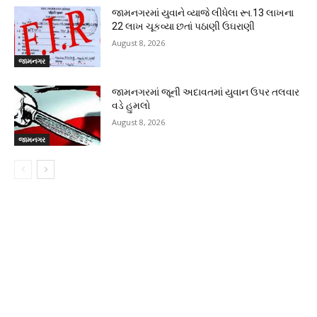
જામનગરમાં યુવાને વ્યાજે લીધેલા રૂા.13 લાખના
22 લાખ ચૂકવ્યા છતાં પઠાણી ઉઘરાણી
August 8, 2026
જામનગર
જામનગરમાં જૂની અદાવતમાં યુવાન ઉપર તલવાર
વડે હુમલો
August 8, 2026
જામનગર