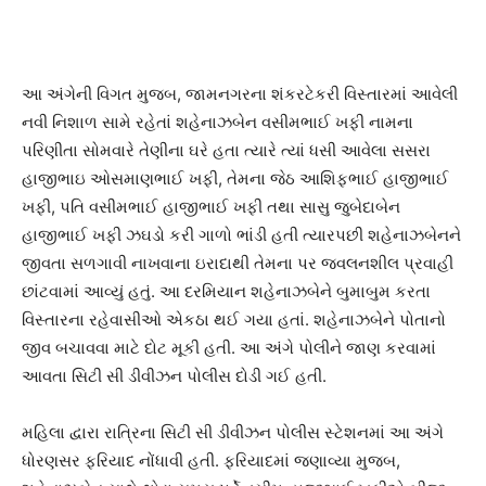
આ અંગેની વિગત મુજબ, જામનગરના શંકરટેકરી વિસ્તારમાં આવેલી
નવી નિશાળ સામે રહેતાં શહેનાઝબેન વસીમભાઈ ખફી નામના
પરિણીતા સોમવારે તેણીના ઘરે હતા ત્યારે ત્યાં ધસી આવેલા સસરા
હાજીભાઇ ઓસમાણભાઈ ખફી, તેમના જેઠ આશિફભાઈ હાજીભાઈ
ખફી, પતિ વસીમભાઈ હાજીભાઈ ખફી તથા સાસુ જુબેદાબેન
હાજીભાઈ ખફી ઝઘડો કરી ગાળો ભાંડી હતી ત્યારપછી શહેનાઝબેનને
જીવતા સળગાવી નાખવાના ઇરાદાથી તેમના પર જ્વલનશીલ પ્રવાહી
છાંટવામાં આવ્યું હતું. આ દરમિયાન શહેનાઝબેને બુમાબુમ કરતા
વિસ્તારના રહેવાસીઓ એકઠા થઈ ગયા હતાં. શહેનાઝબેને પોતાનો
જીવ બચાવવા માટે દોટ મૂકી હતી. આ અંગે પોલીને જાણ કરવામાં
આવતા સિટી સી ડીવીઝન પોલીસ દોડી ગઈ હતી.
મહિલા દ્વારા રાત્રિના સિટી સી ડીવીઝન પોલીસ સ્ટેશનમાં આ અંગે
ધોરણસર ફરિયાદ નોંધાવી હતી. ફરિયાદમાં જણાવ્યા મુજબ,