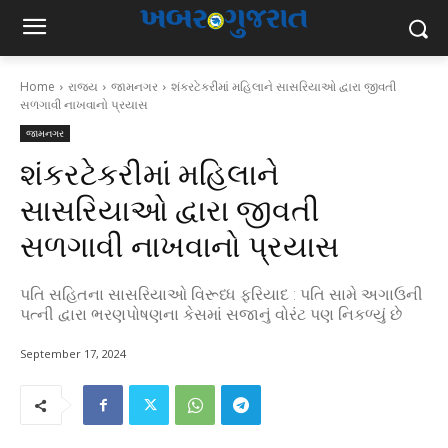
Home
રાજ્ય
જામનગર
શંકરટેકરીમાં મહિલાને સાસરિયાઓ દ્વારા જીવતી
સળગાવી નાખવાનો પ્રયાસ
જામનગર
શંકરટેકરીમાં મહિલાને
સાસરિયાઓ દ્વારા જીવતી
સળગાવી નાખવાનો પ્રયાસ
પતિ સહિતના સાસરિયાઓ વિરૂધ્ધ ફરિયાદ : પતિ સામે અગાઉની
પત્ની દ્વારા ભરણપોષણના કેસમાં સજાનું વોરંટ પણ નિકળ્યું છે
September 17, 2024