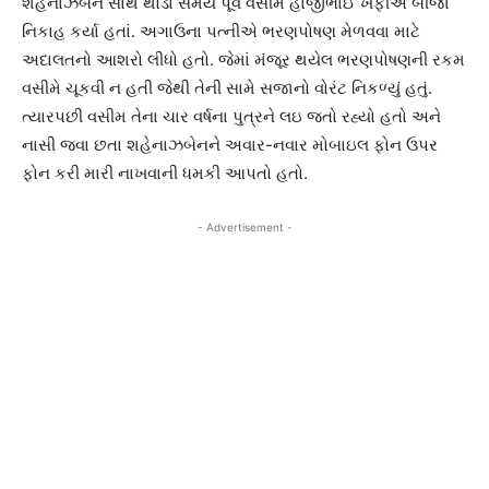
શહેનાઝબેન સાથે થોડા સમય પૂર્વે વસીમ હાજીભાઈ ખફીએ બીજા
નિકાહ કર્યા હતાં. અગાઉના પત્નીએ ભરણપોષણ મેળવવા માટે
અદાલતનો આશરો લીધો હતો. જેમાં મંજૂર થયેલ ભરણપોષણની રકમ
વસીમે ચૂકવી ન હતી જેથી તેની સામે સજાનો વોરંટ નિકળ્યું હતું.
ત્યારપછી વસીમ તેના ચાર વર્ષના પુત્રને લઇ જતો રહ્યો હતો અને
નાસી જવા છતા શહેનાઝબેનને અવાર-નવાર મોબાઇલ ફોન ઉપર
ફોન કરી મારી નાખવાની ધમકી આપતો હતો.
- Advertisement -