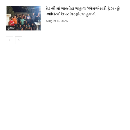
રેડ સી માં ભારતીય જહાજ ‘એમએસવી ફેઝ નૂરે
ઓલિયા’ ઉપર વિસ્ફોટક હુમલો
August 6, 2026
હાલાર