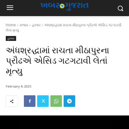
Home
રાજ્ય
હાલાર
અંધશ્રદ્ધામાં રાચતા મીઠાપુરના પ્રૌઢએ એસિડ ગટગટાવી
લેતાં મૃત્યુ
હાલાર
અંધશ્રદ્ધામાં રાચતા મીઠાપુરના
પ્રૌઢએ એસિડ ગટગટાવી લેતાં
મૃત્યુ
February 4, 2025