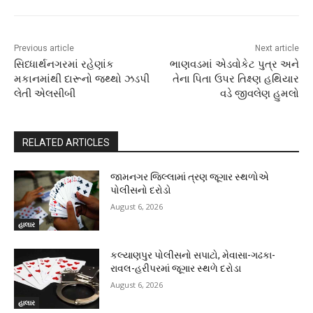
Previous article
Next article
સિધ્ધાર્થનગરમાં રહેણાંક
ભાણવડમાં એડવોકેટ પુત્ર અને
મકાનમાંથી દારૂનો જથ્થો ઝડપી
તેના પિતા ઉપર તિક્ષ્ણ હથિયાર
લેતી એલસીબી
વડે જીવલેણ હુમલો
RELATED ARTICLES
જામનગર જિલ્લામાં ત્રણ જૂગાર સ્થળોએ
પોલીસનો દરોડો
August 6, 2026
હાલાર
કલ્યાણપુર પોલીસનો સપાટો, મેવાસા-ગઢકા-
રાવલ-હરીપરમાં જૂગાર સ્થળે દરોડા
August 6, 2026
હાલાર