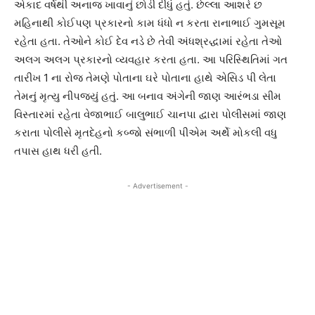
એકાદ વર્ષથી અનાજ ખાવાનું છોડી દીધું હતું. છેલ્લા આશરે છ
મહિનાથી કોઈપણ પ્રકારનો કામ ધંધો ન કરતા રાનાભાઈ ગુમસૂમ
રહેતા હતા. તેઓને કોઈ દેવ નડે છે તેવી અંધશ્રદ્ધામાં રહેતા તેઓ
અલગ અલગ પ્રકારનો વ્યવહાર કરતા હતા. આ પરિસ્થિતિમાં ગત
તારીખ 1 ના રોજ તેમણે પોતાના ઘરે પોતાના હાથે એસિડ પી લેતા
તેમનું મૃત્યુ નીપજ્યું હતું. આ બનાવ અંગેની જાણ આરંભડા સીમ
વિસ્તારમાં રહેતા વેજાભાઈ બાલુભાઈ ચાનપા દ્વારા પોલીસમાં જાણ
કરાતા પોલીસે મૃતદેહનો કબ્જો સંભાળી પીએમ અર્થે મોકલી વધુ
તપાસ હાથ ધરી હતી.
- Advertisement -