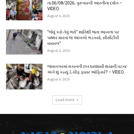
તા.06/08/2026, ગુરૂવારની આરતીના દર્શન –
VIDEO
August 6, 2026
“જેવું કરો તેવું ભરો” શાંતિથી જતા આખલા પર
પથ્થર મારતાં જ આખલો ભડક્યો, સીસીટીવી
વાયરલ”
August 6, 2026
જામનગરમાં મકાનની છત ધરાશાયી થયાની ઘટના
અંગે શું કહ્યું ડે.ચીફ ફાયર ઓફિસરે? – VIDEO
August 6, 2026
Load more