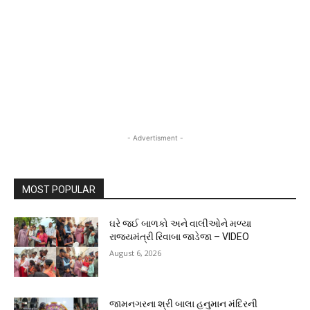
- Advertisment -
MOST POPULAR
ઘરે જઈ બાળકો અને વાલીઓને મળ્યા
રાજ્યમંત્રી રિવાબા જાડેજા – VIDEO
August 6, 2026
જામનગરના શ્રી બાલા હનુમાન મંદિરની