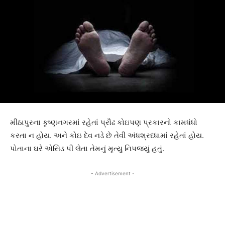
મીઠાપુરના કૃષ્ણનગરમાં રહેતાં પ્રૌઢ કોઇપણ પ્રકારનો કામધંધો
કરતા ન હોય. અને કોઇ દેવ નડે છે તેવી અંધશ્રધ્ધામાં રહેતાં હોય.
પોતાના ઘરે એસિડ પી લેતા તેમનું મૃત્યુ નિપજ્યું હતું.
- Advertisement -