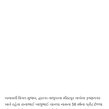
બનાવની વિગત મુજબ, દ્વારકા તાલુકાના મીઠાપુર તાબેના કૃષ્ણનગર
ખાતે રહેતા રાનાભાઈ બાલુભાઈ ચાનપા નામના 56 વર્ષના પ્રૌઢ છેલ્લા