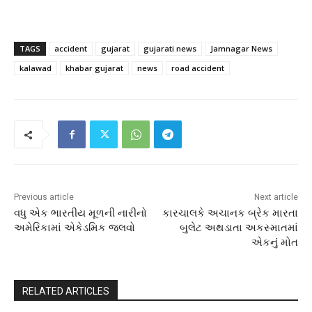
TAGS
accident
gujarat
gujarati news
Jamnagar News
kalawad
khabar gujarat
news
road accident
Previous article
Next article
વધુ એક ભારતીય મૂળની નારીનો
કારચાલકે અચાનક બ્રેક મારતા
અમેરિકામાં એકેડમિક જલવો
બુલેટ અથડાતા અકસ્માતમાં
એકનું મોત
RELATED ARTICLES