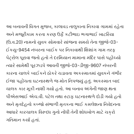
આ બનાવની વિગત મુજબ, કાલાવડ તાલુકાના નિકાવા ગામમાં રહેતા
અને મજૂરીકામ કરતા કરણ ઉર્ફે કટીભાઇ ભગાભાઈ ખાટરિયા
(ઉ.વ.20) નામનો યુવક સોમવારે સાંજના સમયે તેના જીજે-03-
ઈકયુ-9454 નંબરના બાઈક પર નિકાવાથી શિશાંગ ગામ તરફ
પેટ્રોલ પૂરાવા જતો હતો તે દરમિયાન મામાના મંદિર પાસે પહોંચ્યો
ત્યારે સામેથી પૂરઝડપે આવતી જીજે-03-ડીજી-9607 નંબરની
કારના ચાલકે બાઈકને ઠોકરે ચડાવતા અકસ્માતમાં યુવકને ગંભીર
ઈજા પહોંચતા ઘટનાસ્થળે જ મોત નિપજ્યું હતું. અકસ્માત બાદ
ચાલક કાર મૂકી નાશી ગયો હતો. આ બનાવ અંગેની જાણ થતા
પીએસઆઈ એચ.વી. પટેલ તથા સ્ટાફ ઘટનાસ્થળે દોડી ગયો હતો
અને મૃતદેહનો કબ્જો સંભાળી મૃતકના ભાઈ કમલેશના નિવેદનના
આધારે કારચાલક વિરૂધ્ધ ગુનો નોંધી તેની શોધખોળ માટે ચક્રો
ગતિમાન કર્યા હતાં.