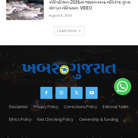
કોમ્પિટિશન-2026માં જામનગરના નચિકેતા ગુપ્તા
ગોલ્ડન ચેમ્પિયન- VIDEO
August 8, 2026
Load more
Disclaimer
Privacy Policy
Corrections Policy
Editorial Team
Ethics Policy
Fast Checking Policy
Ownership & funding