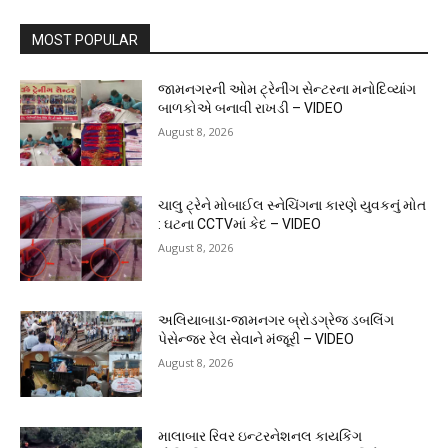
MOST POPULAR
જામનગરની ઓમ ટ્રેનીંગ સેન્ટરના મનોદિવ્યાંગ
બાળકોએ બનાવી રાખડી – VIDEO
August 8, 2026
ચાલુ ટ્રેને મોબાઈલ સ્નેચિંગના કારણે યુવકનું મોત
: ઘટના CCTVમાં કેદ – VIDEO
August 8, 2026
અલિયાબાડા-જામનગર બ્રોડગ્રેજ ડબલિંગ
પેસેન્જર રેલ સેવાને મંજૂરી – VIDEO
August 8, 2026
માલાબાર રિવર ઇન્ટરનેશનલ કાયકિંગ