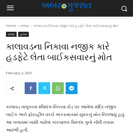
Home
રાજ્ય
કાલાવડના નિકાવા નજીક કારે હડફેટે લેતા બાઈકસવારનું મોત
રાજ્ય
હાલાર
કાલાવડના નિકાવા નજીક કારે
હડફેટે લેતા બાઈકસવારનું મોત
February 2, 2021
કાલાવડ તાલુકાના શીશાંગ-નિકાવા રોડ પર આવેલા મંદિર નજીક
બાઈક અને ફોરવ્હીલ વચ્ચે અકસ્માતમાં યુવકનું મોત નિપજ્યું હતું.
આ બનાવમાં નાશી ગયેલા કારચાલક વિરૂધ્ધ ગુનો નોંધી તપાસ
આરંભી હતી.