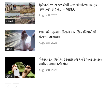
ધ્રોલમાં જપ્ત કરાયેલી દારૂની બોટલ પર ફરી
વળ્યું બુલડોઝર…. – VIDEO
August 8, 2026
વિડિઓ
જામજોધપુરમાં પ્રૌઢાનો માનસિક બિમારીથી
કંટાળી આપઘાત
August 8, 2026
હાલાર
લૈયારાના વૃઘ્ધને મોટરસાઇકલ આડે ગાય ઉતરતા
ગંભીર ઇજાઓથી મોત
August 8, 2026
હાલાર