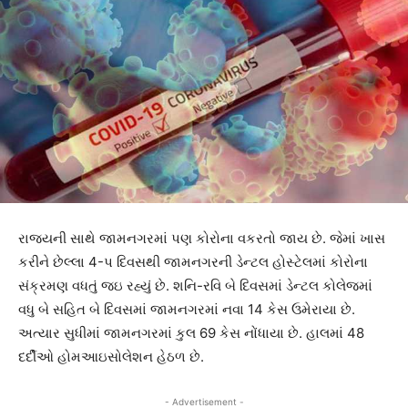
રાજ્યની સાથે જામનગરમાં પણ કોરોના વકરતો જાય છે. જેમાં ખાસ
કરીને છેલ્લા 4-પ દિવસથી જામનગરની ડેન્ટલ હોસ્ટેલમાં કોરોના
સંક્રમણ વધતું જઇ રહ્યું છે. શનિ-રવિ બે દિવસમાં ડેન્ટલ કોલેજમાં
વધુ બે સહિત બે દિવસમાં જામનગરમાં નવા 14 કેસ ઉમેરાયા છે.
અત્યાર સુધીમાં જામનગરમાં કુલ 69 કેસ નોંધાયા છે. હાલમાં 48
દર્દીઓ હોમઆઇસોલેશન હેઠળ છે.
- Advertisement -