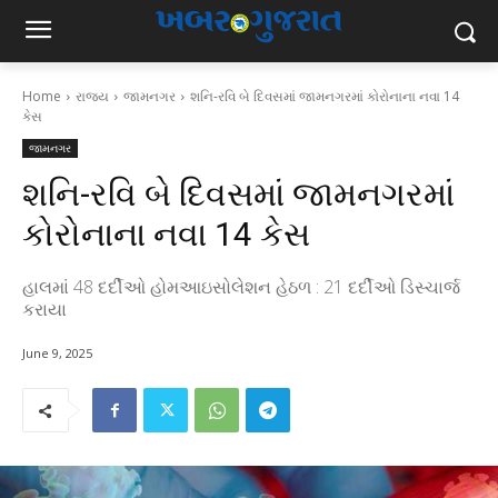
Home
રાજ્ય
જામનગર
શનિ-રવિ બે દિવસમાં જામનગરમાં કોરોનાના નવા 14
કેસ
જામનગર
શનિ-રવિ બે દિવસમાં જામનગરમાં
કોરોનાના નવા 14 કેસ
હાલમાં 48 દર્દીઓ હોમઆઇસોલેશન હેઠળ : 21 દર્દીઓ ડિસ્ચાર્જ
કરાયા
June 9, 2025