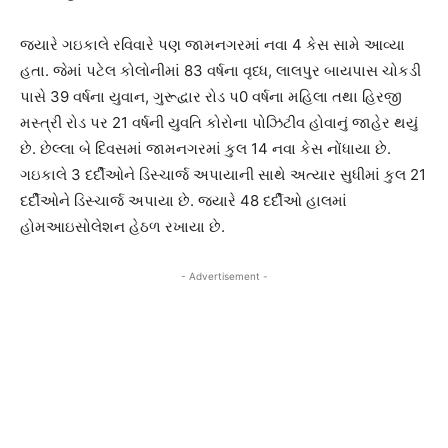
જયારે ગઇકાલે રવિવારે પણ જામનગરમાં નવા 4 કેસ સામે આવ્યા
હતા. જેમાં પટેલ કોલોનીમાં 83 વર્ષના વૃધ્ધ, લાલપુર બાયપાસ ચોકડી
પાસે 39 વર્ષના યુવાન, ગુરૂદ્વાર રોડ પ0 વર્ષના મહિલા તથા હિરજી
મસ્ત્રી રોડ પર 21 વર્ષની યુવતિ કોરોના પોઝિટીવ હોવાનું જાહેર થયું
છે. છેલ્લા બે દિવસમાં જામનગરમાં કુલ 14 નવા કેસ નોંધાયા છે.
ગઇકાલે 3 દર્દીઓને ડિસ્ચાર્જ અપાયાની સાથે અત્યાર સુધીમાં કુલ 21
દર્દીઓને ડિસ્ચાર્જ અપાયા છે. જયારે 48 દર્દીઓ હાલમાં
હોમઆઇસોલેશન હેઠળ રખાયા છે.
- Advertisement -