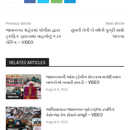
Previous article
Next article
જામનગર શહેરમાં પોલીસ દ્વારા
યુવતી તેની બે વર્ષની પુત્રી સાથે
ટ્રાફિક ડ્રાઇવમાં વાહનોનું કડક
લાપત્તા
ચેકિંગ – VIDEO
RELATED ARTICLES
જામનગરની ઓમ ટ્રેનીંગ સેન્ટરના મનોદિવ્યાંગ
બાળકોએ બનાવી રાખડી – VIDEO
August 8, 2026
જામનગર
અલિયાબાડા-જામનગર બ્રોડગ્રેજ ડબલિંગ
પેસેન્જર રેલ સેવાને મંજૂરી – VIDEO
August 8, 2026
જામનગર