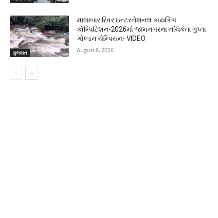
માલાબાર રિવર ઇન્ટરનેશનલ કાયકિંગ
કોમ્પિટિશન-2026માં જામનગરના નચિકેતા ગુપ્તા
ગોલ્ડન ચેમ્પિયન- VIDEO
August 8, 2026
ગુજરાત