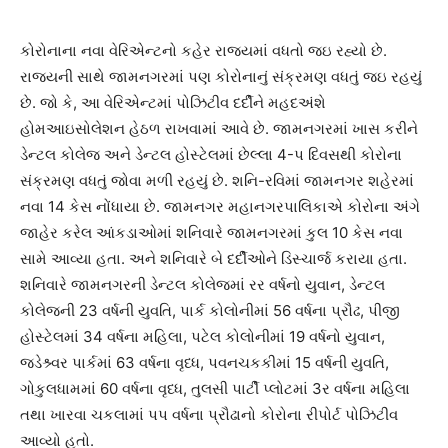
કોરોનાના નવા વેરિએન્ટનો કહેર રાજ્યમાં વધતો જઇ રહ્યો છે.
રાજયની સાથે જામનગરમાં પણ કોરોનાનું સંક્રમણ વધતું જઇ રહયું
છે. જો કે, આ વેરિએન્ટમાં પોઝિટીવ દર્દીને મહદઅંશે
હોમઆઇસોલેશન હેઠળ રાખવામાં આવે છે. જામનગરમાં ખાસ કરીને
ડેન્ટલ કોલેજ અને ડેન્ટલ હોસ્ટેલમાં છેલ્લા 4-પ દિવસથી કોરોના
સંક્રમણ વધતું જોવા મળી રહયું છે. શનિ-રવિમાં જામનગર શહેરમાં
નવા 14 કેસ નોંધાયા છે. જામનગર મહાનગરપાલિકાએ કોરોના અંગે
જાહેર કરેલ આંકડાઓમાં શનિવારે જામનગરમાં કુલ 10 કેસ નવા
સામે આવ્યા હતા. અને શનિવારે બે દર્દીઓને ડિસ્ચાર્જ કરાયા હતા.
શનિવારે જામનગરની ડેન્ટલ કોલેજમાં રર વર્ષનો યુવાન, ડેન્ટલ
કોલેજની 23 વર્ષની યુવતિ, પાર્ક કોલોનીમાં 56 વર્ષના પ્રૌઢ, પીજી
હોસ્ટેલમાં 34 વર્ષના મહિલા, પટેલ કોલોનીમાં 19 વર્ષનો યુવાન,
જડેશ્ર્વર પાર્કમાં 63 વર્ષના વૃધ્ધ, પવનચકકીમાં 15 વર્ષની યુવતિ,
ગોકુલધામમાં 60 વર્ષના વૃધ્ધ, તુલસી પાર્ટી પ્લોટમાં 3ર વર્ષના મહિલા
તથા ખારવા ચકલામાં પપ વર્ષના પ્રૌઢાનો કોરોના રીપોર્ટ પોઝિટીવ
આવ્યો હતો.