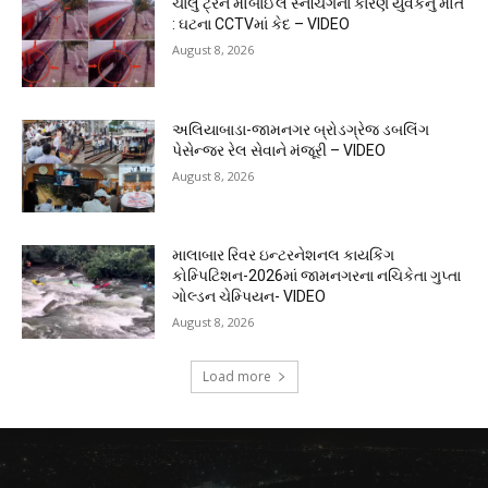
ચાલુ ટ્રેને મોબાઈલ સ્નેચિંગના કારણે યુવકનું મોત
: ઘટના CCTVમાં કેદ – VIDEO
August 8, 2026
અલિયાબાડા-જામનગર બ્રોડગ્રેજ ડબલિંગ
પેસેન્જર રેલ સેવાને મંજૂરી – VIDEO
August 8, 2026
માલાબાર રિવર ઇન્ટરનેશનલ કાયકિંગ
કોમ્પિટિશન-2026માં જામનગરના નચિકેતા ગુપ્તા
ગોલ્ડન ચેમ્પિયન- VIDEO
August 8, 2026
Load more