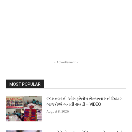
- Advertisment -
MOST POPULAR
જામનગરની ઓમ ટ્રેનીંગ સેન્ટરના મનોદિવ્યાંગ
બાળકોએ બનાવી રાખડી – VIDEO
August 8, 2026