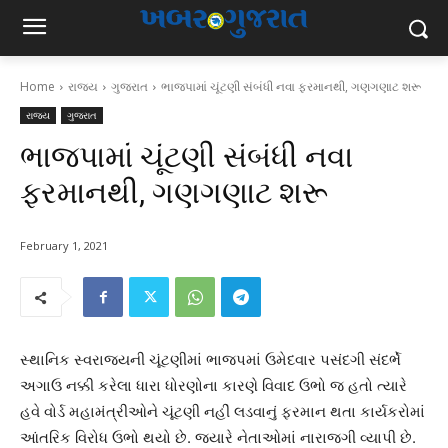
Home
રાજ્ય
ગુજરાત
ભાજપામાં ચૂંટણી સંબંધી નવા ફરમાનથી, ગણગણાટ શરૂ
રાજ્ય
ગુજરાત
ભાજપામાં ચૂંટણી સંબંધી નવા
ફરમાનથી, ગણગણાટ શરૂ
February 1, 2021
સ્થાનિક સ્વરાજ્યની ચૂંટણીમાં ભાજપમાં ઉમેદવાર પસંદગી સંદર્ભે
અગાઉ નક્કી કરેલા ધારા ધોરણોના કારણે વિવાદ ઉભો જ હતો ત્યારે
હવે વોર્ડ મહામંત્રીઓને ચૂંટણી નહીં લડવાનું ફરમાન થતા કાર્યકરોમાં
આંતરિક વિરોધ ઉભો થયો છે. જ્યારે નેતાઓમાં નારાજગી વ્યાપી છે.