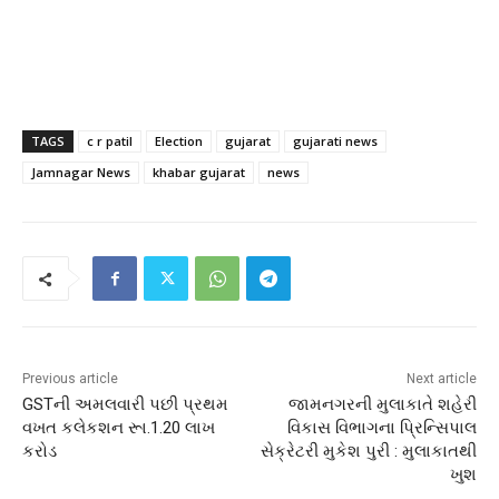
TAGS
c r patil
Election
gujarat
gujarati news
Jamnagar News
khabar gujarat
news
Previous article
Next article
GSTની અમલવારી પછી પ્રથમ
જામનગરની મુલાકાતે શહેરી
વખત કલેકશન રૂા.1.20 લાખ
વિકાસ વિભાગના પ્રિન્સિપાલ
કરોડ
સેક્રેટરી મુકેશ પુરી : મુલાકાતથી
ખુશ