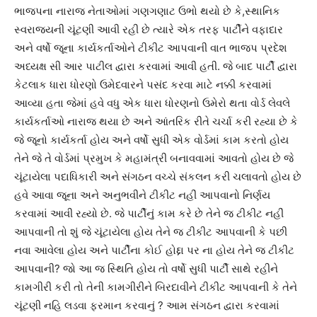
ભાજપના નારાજ નેતાઓમાં ગણગણાટ ઉભો થયો છે કે,સ્થાનિક
સ્વરાજ્યની ચૂંટણી આવી રહી છે ત્યારે એક તરફ પાર્ટીને વફાદાર
અને વર્ષો જૂના કાર્યકર્તાઓને ટીકીટ આપવાની વાત ભાજપ પ્રદેશ
અધ્યક્ષ સી આર પાટીલ દ્વારા કરવામાં આવી હતી. જે બાદ પાર્ટી દ્વારા
કેટલાક ધારા ધોરણો ઉમેદવારને પસંદ કરવા માટે નક્કી કરવામાં
આવ્યા હતા જેમાં હવે વધુ એક ધારા ધોરણનો ઉમેરો થતા વોર્ડ લેવલે
કાર્યકર્તાઓ નારાજ થયા છે અને આંતરિક રીતે ચર્ચા કરી રહ્યા છે કે
જે જૂનો કાર્યકર્તા હોય અને વર્ષો સુધી એક વોર્ડમાં કામ કરતો હોય
તેને જે તે વોર્ડમાં પ્રમુખ કે મહામંત્રી બનાવવામાં આવતો હોય છે જે
ચૂંટાયેલા પદાધિકારી અને સંગઠન વચ્ચે સંકલન કરી ચલાવતો હોય છે
હવે આવા જૂના અને અનુભવીને ટીકીટ નહીં આપવાનો નિર્ણય
કરવામાં આવી રહ્યો છે. જે પાર્ટીનું કામ કરે છે તેને જ ટીકીટ નહીં
આપવાની તો શું જે ચૂંટાયેલા હોય તેને જ ટીકીટ આપવાની કે પછી
નવા આવેલા હોય અને પાર્ટીના કોઈ હોદ્દા પર ના હોય તેને જ ટીકીટ
આપવાની? જો આ જ સ્થિતિ હોય તો વર્ષો સુધી પાર્ટી સાથે રહીને
કામગીરી કરી તો તેની કામગીરીને બિરદાવીને ટીકીટ આપવાની કે તેને
ચૂંટણી નહિ લડવા ફરમાન કરવાનું ? આમ સંગઠન દ્વારા કરવામાં