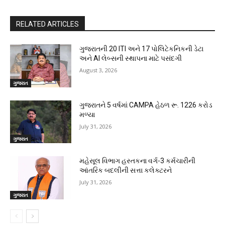
RELATED ARTICLES
ગુજરાતની 20 ITI અને 17 પોલિટેકનિકની ડેટા
અને AI લેબ્સની સ્થાપના માટે પસંદગી
August 3, 2026
ગુજરાત
ગુજરાતને 5 વર્ષમાં CAMPA હેઠળ રૂ. 1226 કરોડ
મળ્યા
July 31, 2026
ગુજરાત
મહેસૂલ વિભાગ હસ્તકના વર્ગ-3 કર્મચારીની
આંતરિક બદલીની સત્તા કલેક્ટરને
July 31, 2026
ગુજરાત