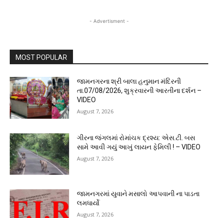
- Advertisment -
MOST POPULAR
જામનગરના શ્રી બાલા હનુમાન મંદિરની
તા.07/08/2026, શુક્રવારની આરતીના દર્શન –
VIDEO
August 7, 2026
ગીરના જંગલમાં રોમાંચક દ્રશ્ય: એસ.ટી. બસ
સામે આવી ગયું આખું લાયન ફેમિલી ! – VIDEO
August 7, 2026
જામનગરમાં યુવાને મસાલો આપવાની ના પાડતા
લમધાર્યો
August 7, 2026