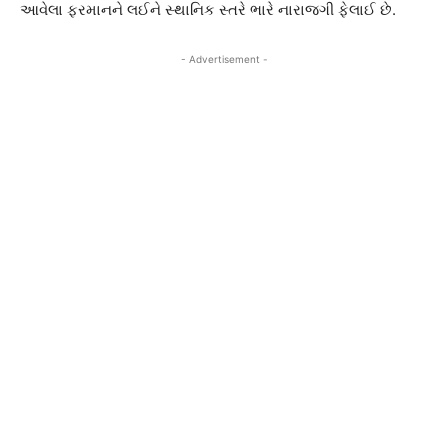
આવેલા ફરમાનને લઈને સ્થાનિક સ્તરે ભારે નારાજગી ફેલાઈ છે.
- Advertisement -