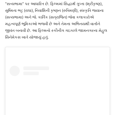
“સત્યભામા” પર આધારિત છે. ફિલ્મમાં સિદ્ધાર્થ ગુપ્તા (શ્રીકૃષ્ણ),
સુષ્મિતા ભટ્ટ (રાધા), નિવાશિની કૃષ્ણન (રુક્મિણી), સંસ્કૃતિ જયાના
(સત્યભામા) અને જે. કાર્તિક (સત્રાજિત) જેવા કલાકારોએ
મહત્વપૂર્ણ ભૂમિકાઓ ભજવી છે અને તેમના અભિનયથી વાર્તાને
જીવંત બનાવી છે. આ ફિલ્મનો સ્કીનીંગ ગઇકાલે જામનગરના મેહુલ
સિનેમેકસ ખાતે યોજાયું હતું.