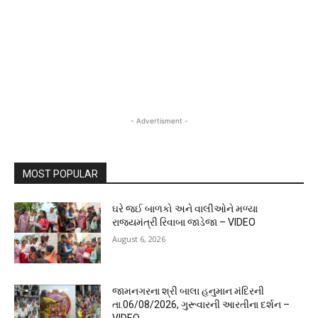
- Advertisment -
MOST POPULAR
ઘરે જઈ બાળકો અને વાલીઓને મળ્યા
રાજ્યમંત્રી રિવાબા જાડેજા – VIDEO
August 6, 2026
જામનગરના શ્રી બાલા હનુમાન મંદિરની
તા.06/08/2026, ગુરૂવારની આરતીના દર્શન –
VIDEO