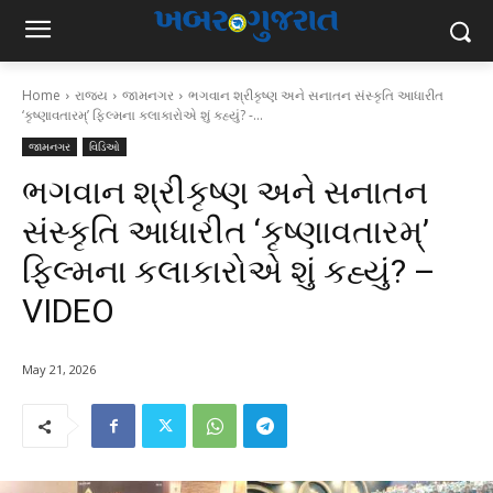
Home
રાજ્ય
જામનગર
ભગવાન શ્રીકૃષ્ણ અને સનાતન સંસ્કૃતિ આધારીત
‘કૃષ્ણાવતારમ્’ ફિલ્મના કલાકારોએ શું કહ્યું? -...
જામનગર
વિડિઓ
ભગવાન શ્રીકૃષ્ણ અને સનાતન
સંસ્કૃતિ આધારીત ‘કૃષ્ણાવતારમ્’
ફિલ્મના કલાકારોએ શું કહ્યું? –
VIDEO
May 21, 2026