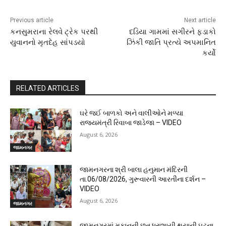
Previous article
Next article
કનસુમરાના રેલવે ટ્રેક પરથી
દડિયા ગામમાં સગીરને ફડાકો
યુવાનનો મૃતદેહ સાંપડયો
ઝિંકી જાતિ પ્રત્યે અપમાનિત
કર્યો
RELATED ARTICLES
ઘરે જઈ બાળકો અને વાલીઓને મળ્યા
રાજ્યમંત્રી રિવાબા જાડેજા – VIDEO
August 6, 2026
જામનગર
જામનગરના શ્રી બાલા હનુમાન મંદિરની
તા.06/08/2026, ગુરૂવારની આરતીના દર્શન –
VIDEO
August 6, 2026
જામનગર
જામનગરમાં મકાનની છત ધરાશાયી થયાની ઘટના