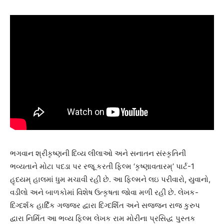
ભગવાન શ્રીકૃષ્ણની દિવ્ય લીલાઓ અને સનાતન સંસ્કૃતિની
ભવ્યતાને મોટા પદડા પર રજૂ કરતી ફિલ્મ ‘કૃષ્ણાવતારમ્’ પાર્ટ-1
હૃદયમ્ હાલમાં ધુમ મચાવી રહી છે. આ ફિલ્મને લઇ પરીવારો, યુવાનો,
વડીલો અને બાળકોમાં વિશેષ ઉત્કૃષતા જોવા મળી રહી છે. લેખક-
દિગ્દર્શક હાર્દિક ગજ્જર દ્વારા દિગ્દર્શિત અને સજ્જન રાજ કુરુપ
દ્વારા નિર્મિત આ ભવ્ય ફિલ્મ લેખક રામ મોરીના પ્રસિદ્ધ પુસ્તક