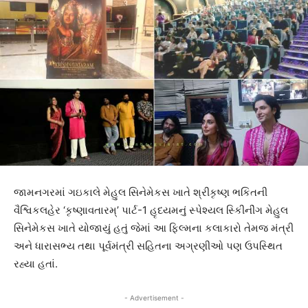
જામનગરમાં ગઇકાલે મેહુલ સિનેમેકસ ખાતે શ્રીકૃષ્ણ ભકિતની
વૈશ્વિકલહેર ‘કૃષ્ણાવતારમ્’ પાર્ટ-1 હૃદયમનું સ્પેશ્યલ સ્કિીનીંગ મેહુલ
સિનેમેકસ ખાતે યોજાયું હતું જેમાં આ ફિલ્મના કલાકારો તેમજ મંત્રી
અને ધારાસભ્ય તથા પૂર્વમંત્રી સહિતના અગ્રણીઓ પણ ઉપસ્થિત
રહ્યા હતાં.
- Advertisement -