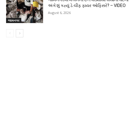
અંગે શું કહ્યું ડે.ચીફ ફાયર ઓફિસરે? – VIDEO
August 6, 2026
જામનગર