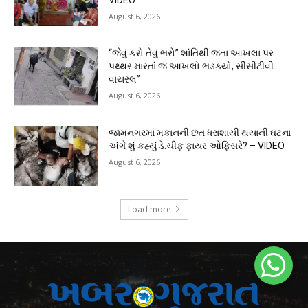
August 6, 2026
“જેવું કરો તેવું ભરો” શાંતિથી જતા આખલા પર
પથ્થર મારતાં જ આખલો ભડક્યો, સીસીટીવી
વાયરલ”
August 6, 2026
જામનગરમાં મકાનની છત ધરાશાયી થયાની ઘટના
અંગે શું કહ્યું ડે.ચીફ ફાયર ઓફિસરે? – VIDEO
August 6, 2026
Load more