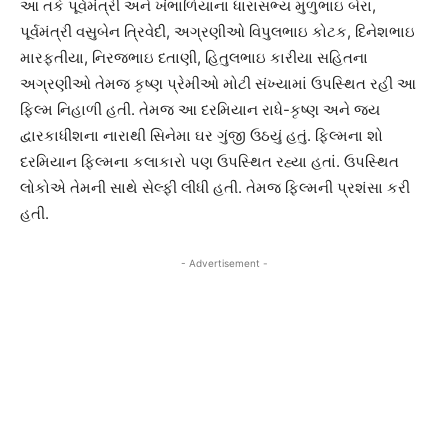
આ તકે પૂર્વમંત્રી અને ખંભાળિયાના ધારાસભ્ય મુળુભાઇ બેરા,
પૂર્વમંત્રી વસુબેન ત્રિવેદી, અગ્રણીઓ વિપુલભાઇ કોટક, દિનેશભાઇ
મારફતીયા, નિરજભાઇ દતાણી, હિતુલભાઇ કારીયા સહિતના
અગ્રણીઓ તેમજ કૃષ્ણ પ્રેમીઓ મોટી સંખ્યામાં ઉપસ્થિત રહી આ
ફિલ્મ નિહાળી હતી. તેમજ આ દરમિયાન રાધે-કૃષ્ણ અને જય
દ્વારકાધીશના નારાથી સિનેમા ઘર ગુંજી ઉઠયું હતું. ફિલ્મના શો
દરમિયાન ફિલ્મના કલાકારો પણ ઉપસ્થિત રહ્યા હતાં. ઉપસ્થિત
લોકોએ તેમની સાથે સેલ્ફી લીધી હતી. તેમજ ફિલ્મની પ્રશંસા કરી
હતી.
- Advertisement -