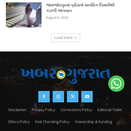
જામજોધપુરમાં પ્રૌઢાનો માનસિક બિમારીથી
કંટાળી આપઘાત
August 8, 2026
Load more
Disclaimer
Privacy Policy
Corrections Policy
Editorial Team
Ethics Policy
Fast Checking Policy
Ownership & funding