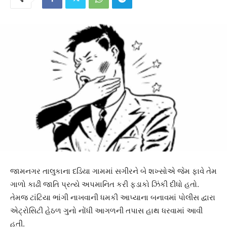
જામનગર તાલુકાના દડિયા ગામમાં સગીરને બે શખ્સોએ જેમ ફાવે તેમ
ગાળો કાઢી જાતિ પ્રત્યે અપમાનિત કરી ફડાકો ઝિંકી દીધો હતો.
તેમજ ટાંટિયા ભાંગી નાખવાની ધમકી આપ્યાના બનાવમાં પોલીસ દ્વારા
એટ્રોસિટી હેઠળ ગુનો નોંધી આગળની તપાસ હાથ ધરવામાં આવી
હતી.