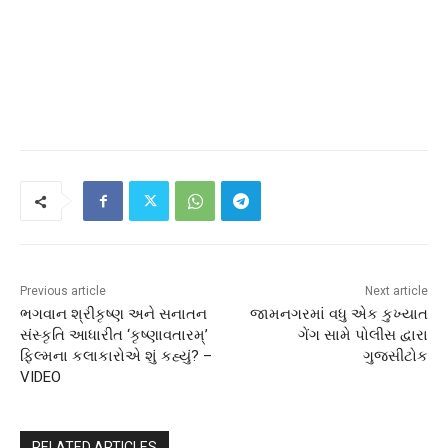
Previous article
Next article
ભગવાન શ્રીકૃષ્ણ અને સનાતન
જામનગરમાં વધુ એક કુખ્યાત
સંસ્કૃતિ આધારીત ‘કૃષ્ણાવતારમ્’
ગેંગ સામે પોલીસ દ્વારા
ફિલ્મના કલાકારોએ શું કહ્યું? –
ગુજસીટોક
VIDEO
RELATED ARTICLES