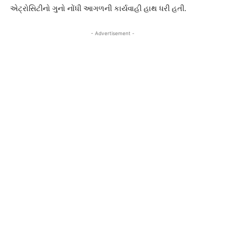
એટ્રોસિટીનો ગુનો નોંધી આગળની કાર્યવાહી હાથ ધરી હતી.
- Advertisement -