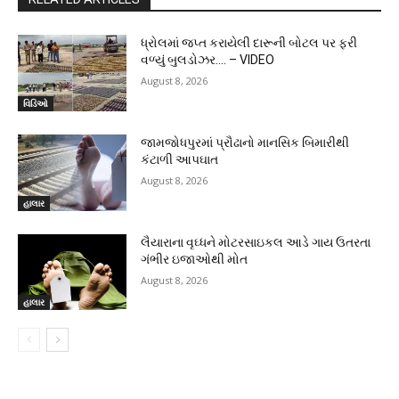
ધ્રોલમાં જપ્ત કરાયેલી દારૂની બોટલ પર ફરી
વળ્યું બુલડોઝર…. – VIDEO
August 8, 2026
વિડિઓ
જામજોધપુરમાં પ્રૌઢાનો માનસિક બિમારીથી
કંટાળી આપઘાત
August 8, 2026
હાલાર
લૈયારાના વૃઘ્ધને મોટરસાઇકલ આડે ગાય ઉતરતા
ગંભીર ઇજાઓથી મોત
August 8, 2026
હાલાર