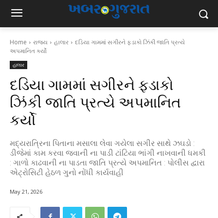
Home
રાજ્ય
હાલાર
દડિયા ગામમાં સગીરને ફડાકો ઝિંકી જાતિ પ્રત્યે
અપમાનિત કર્યો
હાલાર
દડિયા ગામમાં સગીરને ફડાકો
ઝિંકી જાતિ પ્રત્યે અપમાનિત
કર્યો
મદ્યરાત્રિના પિતાના મસાલા લેવા ગયેલા સગીર સાથે ઝઘડો :
ડીજેમાં કામ કરવા જવાની ના પાડી ટાંટિયા ભાંગી નાખવાની ધમકી
: ગાળો કાઢવાની ના પાડતા જાતિ પ્રત્યે અપમાનિત : પોલીસ દ્વારા
એટ્રોસિટી હેઠળ ગુનો નોંધી કાર્યવાહી
May 21, 2026