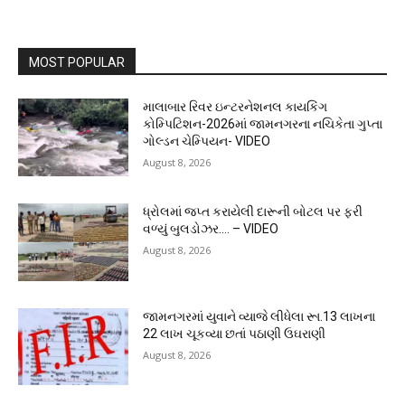
MOST POPULAR
માલાબાર રિવર ઇન્ટરનેશનલ કાયકિંગ
કોમ્પિટિશન-2026માં જામનગરના નચિકેતા ગુપ્તા
ગોલ્ડન ચેમ્પિયન- VIDEO
August 8, 2026
ધ્રોલમાં જપ્ત કરાયેલી દારૂની બોટલ પર ફરી
વળ્યું બુલડોઝર…. – VIDEO
August 8, 2026
જામનગરમાં યુવાને વ્યાજે લીધેલા રૂા.13 લાખના
22 લાખ ચૂકવ્યા છતાં પઠાણી ઉઘરાણી
August 8, 2026