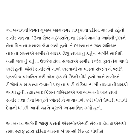
આ બનાવની વિગત મુજબ જામનગર તાલુકાના દડિયા ગામમાં રહેતો
સગીર ગત્ તા. 13ના રોજ મદ્યરાત્રિના સમયે ગામમાં આવેલી દુકાને
તેના પિતાના મસાલા લેવા ગયો હતો. તે દરમ્યાન સંજય લખિયર
નામના શખ્સએ સગીરને બાઇક ઉભું રાખવાનું કહેતાં સગીરે સામેથી
ખસી જવાનું કહેતાં ઉશ્કેરાયેલા સંજયએ સગીરને જેમ ફાવે તેમ ગાળો
કાઢી હતી. જેથી સગીરએ ગાળો કાઢવાની ના પાડતાં સંજયએ જાતિ
પ્રત્યે અપમાનિત કરી એક ફડાકો ઝિંકી દીધો હતો અને સગીરને
ડીજેમાં કામ કરવા જવાની પણ ના પાડી ટાંટિયા ભાંગી નાખવાની ધમકી
આપી હતી. ત્યારબાદ કિશન લખિયરએ આ બાબતનો ખાર રાખી
સગીર તથા તેના મિત્રને આંતરીને ગાળાગાળી કરી ધોકો ઉપાડી પતાવી
દેવાની ધમકી આપી જાતિ પ્રત્યે અપમાનિત કર્યો હતો.
આ બનાવ અંગેની જાણ કરાતાં એસસી/એસટી સેલના ડીવાયએસપી
તથા સ્ટાફ દ્વારા દડિયા ગામના બે શખ્સો વિરૂદ્ધ પોલીસે