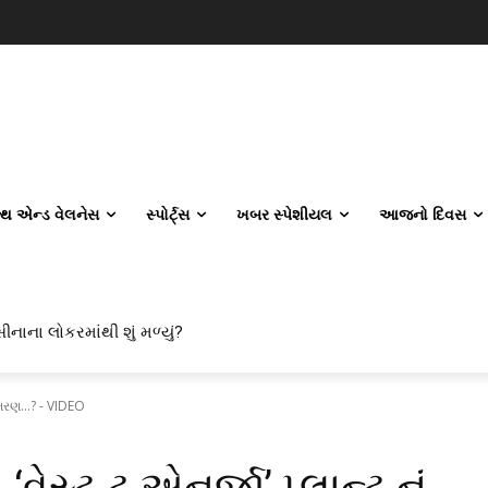
લ્થ એન્ડ વેલનેસ
સ્પોર્ટ્સ
ખબર સ્પેશીયલ
આજનો દિવસ
ીનાના લોકરમાંથી શું મળ્યું?
ળમરણ...? - VIDEO
સ્ટ ટુ એનર્જી’ પ્લાન્ટ નું