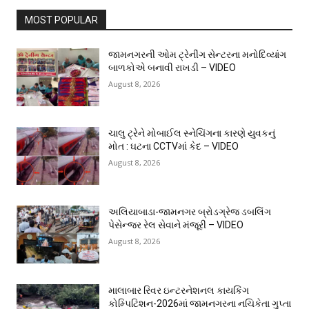
MOST POPULAR
જામનગરની ઓમ ટ્રેનીંગ સેન્ટરના મનોદિવ્યાંગ
બાળકોએ બનાવી રાખડી – VIDEO
August 8, 2026
ચાલુ ટ્રેને મોબાઈલ સ્નેચિંગના કારણે યુવકનું
મોત : ઘટના CCTVમાં કેદ – VIDEO
August 8, 2026
અલિયાબાડા-જામનગર બ્રોડગ્રેજ ડબલિંગ
પેસેન્જર રેલ સેવાને મંજૂરી – VIDEO
August 8, 2026
માલાબાર રિવર ઇન્ટરનેશનલ કાયકિંગ
કોમ્પિટિશન-2026માં જામનગરના નચિકેતા ગુપ્તા