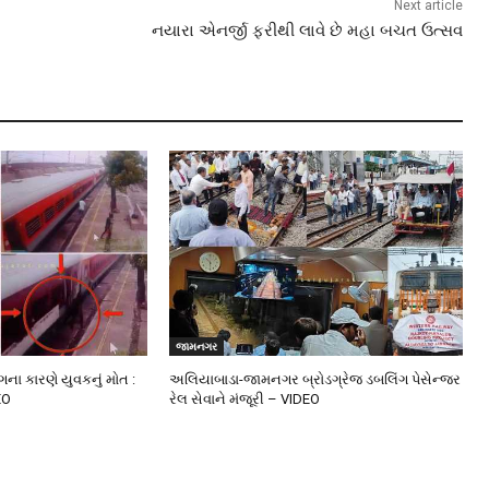
Next article
નયારા એનર્જી ફરીથી લાવે છે મહા બચત ઉત્સવ
જામનગર
ંગના કારણે યુવકનું મોત :
અલિયાબાડા-જામનગર બ્રોડગ્રેજ ડબલિંગ પેસેન્જર
EO
રેલ સેવાને મંજૂરી – VIDEO