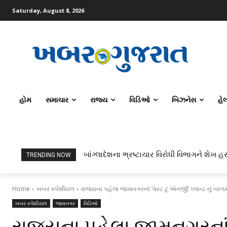
Saturday, August 8, 2026
હોમ
સમાચાર
રાજ્ય
વિડિઓ
બિઝનેસ
હે
બાંગ્લાદેશના ભ્રષ્ટાચાર વિરોધી વિભાગને શેખ હસ
TRENDING NOW
Home
ખબર સ્પેશીયલ
રાજ્યના પહેલા જામનગરનાં ‘વેસ્ટ ટુ એનર્જી’ પ્લાન્ટ નું બા
ખબર સ્પેશીયલ
જામનગર
વિડિઓ
રાજ્યના પહેલા જામનગરનાં ‘વે