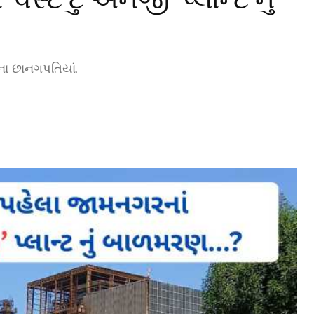
છાનગપતિયાં...