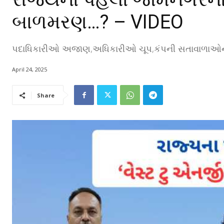
બાળમરણ…? – VIDEO
પદાધિકારીઓ અજાણ,અધિકારીઓ ચૂપ,કંપની સતાવાળાઓના 
April 24, 2025
Share