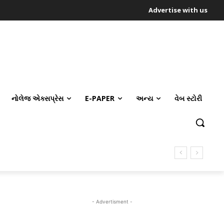
Advertise with us
નોલેજ એક્સપ્રેસ
E-PAPER
અન્ય
વેબ સ્ટોરી
- Advertisment -