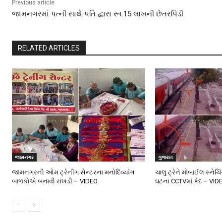
Previous article
જામનગરમાં પત્ની સાથે પતિ દ્વારા રૂા.15 લાખની છેતરપિંડી
RELATED ARTICLES
જામનગર
ગુજરાત
જામનગરની ઓમ ટ્રેનીંગ સેન્ટરના મનોદિવ્યાંગ
ચાલુ ટ્રેને મોબાઈલ સ્નેચિ
બાળકોએ બનાવી રાખડી – VIDEO
ઘટના CCTVમાં કેદ – VID