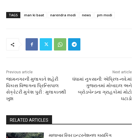
TAGS
man ki baat
narendra modi
news
pm modi
Previous article
Next article
જામનગરની મુલાકાતે શહેરી
ધંધામાં નુકસાની: એપ્રિલ-નવે.માં
વિકાસ વિભાગના પ્રિન્સિપાલ
ગુજરાતમાં મોબાઇલ અને
સેક્રેટરી મુકેશ પુરી : મુલાકાતથી
બ્રોડબેન્ડના ગ્રાહકોમાં મોટો
ખુશ
ઘટાડો
RELATED ARTICLES
માલાબાર રિવર ઇન્ટરનેશનલ કાયકિંગ