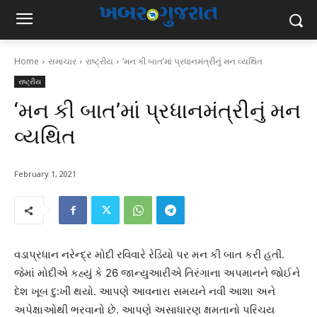
Home
સમાચાર
રાષ્ટ્રીય
‘મન કી બાત’માં પ્રધાનમંત્રીનું મન વ્યથિત
રાષ્ટ્રીય
‘મન કી બાત’માં પ્રધાનમંત્રીનું મન
વ્યથિત
February 1, 2021
વડાપ્રધાન નરેન્દ્ર મોદી રવિવારે રેડિયો પર મન કી બાત કરી હતી.
જેમાં મોદીએ કહ્યું કે 26 જાન્યુઆરીએ તિરંગાના અપમાનને જોઈને
દેશ ખૂબ દુ:ખી થયો. આપણે આવનારા સમયને નવી આશા અને
અપેક્ષાઓથી ભરવાનો છે. આપણે અસાધારણ ક્ષમતાનો પરિચય