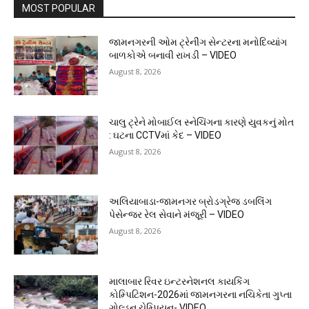
MOST POPULAR
જામનગરની ઓમ ટ્રેનીંગ સેન્ટરના મનોદિવ્યાંગ
બાળકોએ બનાવી રાખડી – VIDEO
August 8, 2026
ચાલુ ટ્રેને મોબાઈલ સ્નેચિંગના કારણે યુવકનું મોત
: ઘટના CCTVમાં કેદ – VIDEO
August 8, 2026
અલિયાબાડા-જામનગર બ્રોડગ્રેજ ડબલિંગ
પેસેન્જર રેલ સેવાને મંજૂરી – VIDEO
August 8, 2026
માલાબાર રિવર ઇન્ટરનેશનલ કાયકિંગ
કોમ્પિટિશન-2026માં જામનગરના નચિકેતા ગુપ્તા
ગોલ્ડન ચેમ્પિયન- VIDEO