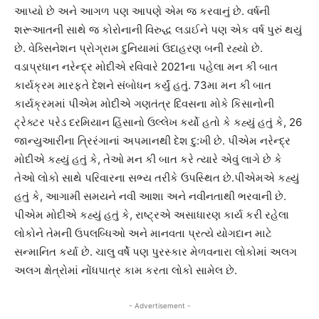
આપ્યો છે અને આગળ પણ આપણે એમ જ કરવાનું છે. વર્ષની
શરૂઆતની સાથે જ કોરોનાની વિરુદ્ધ લડાઈને પણ એક વર્ષ પુરું થયું
છે. વેક્સિનેશન પ્રોગ્રામ દુનિયામાં ઉદાહરણ બની રહ્યો છે.
વડાપ્રધાન નરેન્દ્ર મોદીએ રવિવારે 2021ના પહેલા મન કી બાત
કાર્યક્રમ મારફતે દેશને સંબોધન કર્યું હતું. 73મા મન કી બાત
કાર્યક્રમમાં પીએમ મોદીએ ગણતંત્ર દિવસના મોકે કિસાનોની
ટ્રેક્ટર પરેડ દરમિયાન હિંસાનો ઉલ્લેખ કર્યો હતો કે કહ્યું હતું કે, 26
જાન્યુઆરીના ત્રિરંગાનાં અપમાનથી દેશ દુ:ખી છે. પીએમ નરેન્દ્ર
મોદીએ કહ્યું હતું કે, તેઓ મન કી બાત કરે ત્યારે એવું લાગે છે કે
તેઓ લોકો સાથે પરિવારના સભ્ય તરીકે ઉપસ્થિત છે.પીએમએ કહ્યું
હતું કે, આગામી સમયને નવી આશા અને નવીનતાથી ભરવાની છે.
પીએમ મોદીએ કહ્યું હતું કે, રાષ્ટ્રએ અસાધારણ કાર્ય કરી રહેલા
લોકોને તેમની ઉપલબ્ધિઓ અને માનવતા પ્રત્યે યોગદાન માટે
સન્માનિત કર્યા છે. ચાલુ વર્ષે પણ પુરસ્કાર મેળવનારા લોકોમાં અલગ
અલગ ક્ષેત્રોમાં નોંધપાત્ર કામ કરતા લોકો સામેલ છે.
- Advertisement -