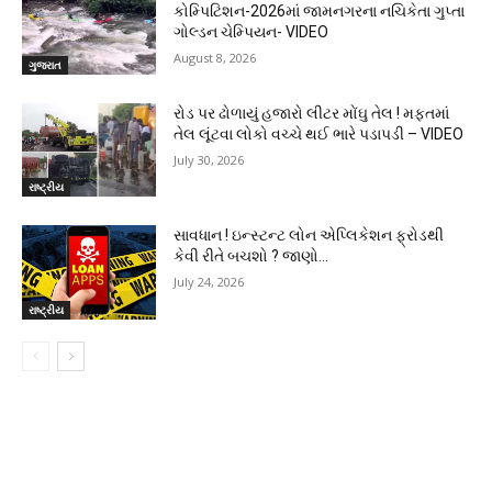
કોમ્પિટિશન-2026માં જામનગરના નચિકેતા ગુપ્તા
ગોલ્ડન ચેમ્પિયન- VIDEO
August 8, 2026
ગુજરાત
રોડ પર ઢોળાયું હજારો લીટર મોંઘુ તેલ ! મફતમાં
તેલ લૂંટવા લોકો વચ્ચે થઈ ભારે પડાપડી – VIDEO
July 30, 2026
રાષ્ટ્રીય
સાવધાન ! ઇન્સ્ટન્ટ લોન એપ્લિકેશન ફ્રોડથી
કેવી રીતે બચશો ? જાણો…
July 24, 2026
રાષ્ટ્રીય