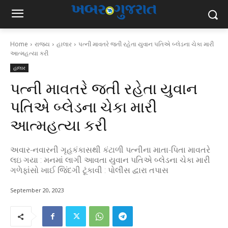
Home
રાજ્ય
હાલાર
પત્ની માવતરે જતી રહેતા યુવાન પતિએ બ્લેડના ચેકા મારી
આત્મહત્યા કરી
હાલાર
પત્ની માવતરે જતી રહેતા યુવાન
પતિએ બ્લેડના ચેકા મારી
આત્મહત્યા કરી
અવાર-નવારની ગૃહકંકાસથી કંટાળી પત્નીના માતા-પિતા માવતરે
લઇ ગયા : મનમાં લાગી આવતા યુવાન પતિએ બ્લેડના ચેકા મારી
ગળેફાંસો ખાઈ જિંદગી ટૂંકાવી : પોલીસ દ્વારા તપાસ
September 20, 2023