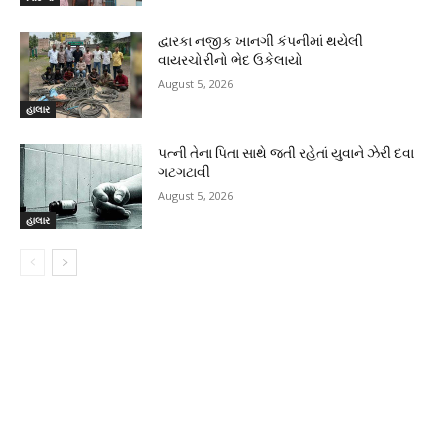
દ્વારકા નજીક ખાનગી કંપનીમાં થયેલી
વાયરચોરીનો ભેદ ઉકેલાયો
August 5, 2026
હાલાર
પત્ની તેના પિતા સાથે જતી રહેતાં યુવાને ઝેરી દવા
ગટગટાવી
August 5, 2026
હાલાર