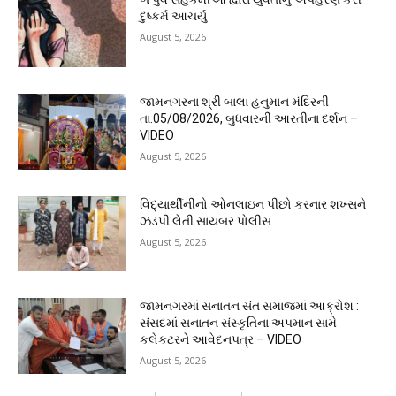
દુષ્કર્મ આચર્યું
August 5, 2026
જામનગરના શ્રી બાલા હનુમાન મંદિરની
તા.05/08/2026, બુધવારની આરતીના દર્શન –
VIDEO
August 5, 2026
વિદ્યાર્થીનીનો ઓનલાઇન પીછો કરનાર શખ્સને
ઝડપી લેતી સાયબર પોલીસ
August 5, 2026
જામનગરમાં સનાતન સંત સમાજમાં આક્રોશ :
સંસદમાં સનાતન સંસ્કૃતિના અપમાન સામે
કલેકટરને આવેદનપત્ર – VIDEO
August 5, 2026