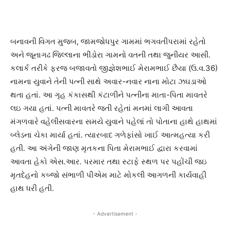
બનાવની વિગત મુજબ, જામજોધપુર ગામમાં ભગવતીપરામાં રહેતો
અને જૂનાગઢ જિલ્લાના ભીંડોરા ગામનો વતની તથા જુનીયર આસી.
કલાર્ક તરીકે ફરજ બજાવતો જીજ્ઞેશભાઈ મેરામભાઈ છૈયા (ઉ.વ.36)
નામના યુવાને તેની પત્ની સાથે અવાર-નવાર નાના મોટા ઝઘડાઓ
થતા હતાં. આ ગૃહ કંકાસથી કંટાળીને પત્નીના માતા-પિતા માવતરે
લઇ ગયા હતાં. પત્ની માવતરે જતી રહેતાં મનમાં લાગી આવતા
મંગળવારે વહેલીસવારના સમયે યુવાને પહેલાં તો પોતાના હાથે હાથમાં
બ્લેડના ચેકા માર્યા હતાં. ત્યારબાદ ગળેફાંસો ખાઈ આત્મહત્યા કરી
હતી. આ અંગેની જાણ મૃતકના પિતા મેરામભાઈ દ્વારા કરવામાં
આવતા હેકો એસ.આર. પરમાર તથા સ્ટાફે સ્થળ પર પહોંચી જઇ
મૃતદેહનો કબ્જો સંભાળી પીએમ માટે મોકલી આગળની કાર્યવાહી
હાથ ધરી હતી.
- Advertisement -