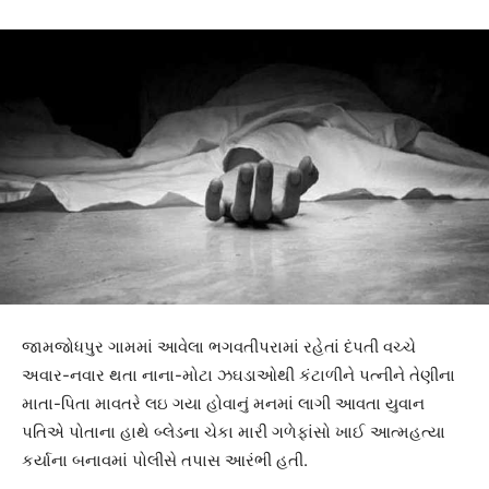
જામજોધપુર ગામમાં આવેલા ભગવતીપરામાં રહેતાં દંપતી વચ્ચે
અવાર-નવાર થતા નાના-મોટા ઝઘડાઓથી કંટાળીને પત્નીને તેણીના
માતા-પિતા માવતરે લઇ ગયા હોવાનું મનમાં લાગી આવતા યુવાન
પતિએ પોતાના હાથે બ્લેડના ચેકા મારી ગળેફાંસો ખાઈ આત્મહત્યા
કર્યાના બનાવમાં પોલીસે તપાસ આરંભી હતી.