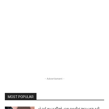
- Advertisment -
MOST POPULAR
બે પુર્વ સહકર્મીઓ દ્વારા યુવતીનું અપહરણ કરી