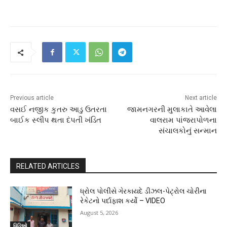
Previous article
Next article
વસઈ નજીક કુતરુ આડુ ઉતરતા
જામનગરની મુલાકાતે આવેલા
બાઈક સ્લીપ થતા દંપતી ખંડિત
વાલરામ પાંજરાપોળના
સંચાલકોનું સન્માન
RELATED ARTICLES
ધ્રોલ પોલીસે ગેરકાયદે ડીઝલ-પેટ્રોલ ચોરીના
રેકેટનો પર્દાફાશ કર્યો – VIDEO
August 5, 2026
વિડિઓ