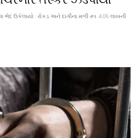
જ ભેદ ઉકેલાયો : રોકડ અને દાગીના મળી રૂા. 4.06 લાખની