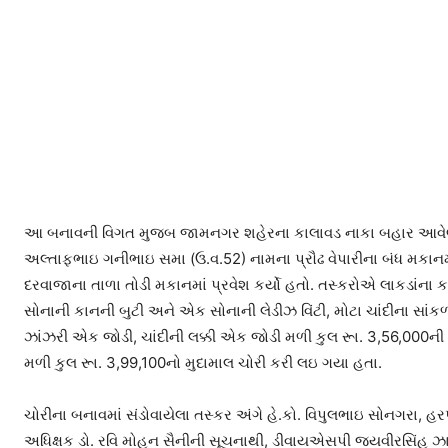
આ બનાવની વિગત મુજબ જામનગર શહેરના કાલાવડ નાકા બહાર આવેલી
અલ્તાફભાઇ ગનીભાઇ સમા (ઉ.વ.52) નામના પ્રૌઢ વેપારીના બંધ મકાનમા
દરવાજાના તાળા તોડી મકાનમાં પ્રવેશ કર્યો હતો. તસ્કરોએ લાકડાંના 
સોનાની કાનની બુટી અને એક સોનાની લેડીઝ વિંટી, મોટા ચાંદીના સાંકળ
ઝાંઝરી એક જોડી, ચાંદીની લક્કી એક જોડી મળી કુલ રૂા. 3,56,000ની
મળી કુલ રૂા. 3,99,100નો મુદામાલ ચોરી કરી લઇ ગયા હતા.
ચોરીના બનાવમાં સંડોવાયેલા તસ્કર અંગે હે.કો. વિપુલભાઇ સોનગરા,
અધિક્ષક ડો. રવિ મોહન સૈનીની સૂચનાથી, ડીવાયએસપી જયવીરસિંહ 