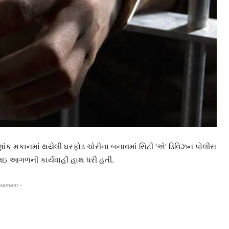
ક મકાનમાં થયેલી ઘરફોડ ચોરીના બનાવમાં સિટી ‘એ’ ડિવિઝન પોલીસ
 લઇ આગળની કાર્યવાહી હાથ ધરી હતી.
isement -