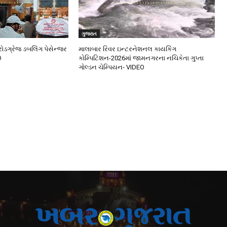
ગુજરાત
ડગ્રેજ ડબલિંગ પેસેન્જર
માલાબાર રિવર ઇન્ટરનેશનલ કાયકિંગ
O
કોમ્પિટિશન-2026માં જામનગરના નચિકેતા ગુપ્તા
ગોલ્ડન ચેમ્પિયન- VIDEO