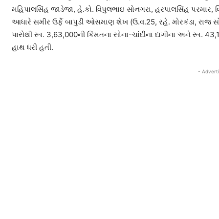
મહિપાલસિંહ જાડેજા, હે.કો. વિપુલભાઇ સોનગરા, હરપાલસિંહ પરમાર,
આધારે સમીર ઉર્ફે બાપુડી ઓસમાણ શેખ (ઉ.વ.25, રહે. મોરકંડા, રાજ
પાસેથી રૂા. 3,63,000ની કિંમતના સોના-ચાંદીના દાગીના અને રૂા. 43,
હાથ ધરી હતી.
- Advert