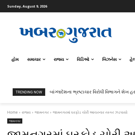
Sunday, August 9, 2026
હોમ
સમાચાર
રાજ્ય
વિડિઓ
બિઝનેસ
હે
બાંગ્લાદેશના ભ્રષ્ટાચાર વિરોધી વિભાગને શેખ હસ
TRENDING NOW
Home
રાજ્ય
જામનગર
જામનગરમાં ઘરફોડ ચોરી આચરનાર તસ્કર ઝડપાયો
જામનગર
જામનગરમાં ઘરફોડ ચોરી 