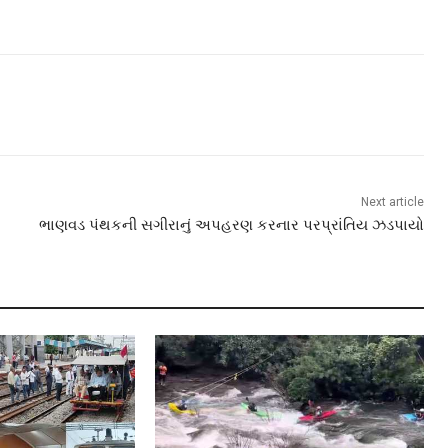
Next article
ભાણવડ પંથકની સગીરાનું અપહરણ કરનાર પરપ્રાંતિય ઝડપાયો