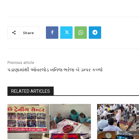
Share
Previous article
પડાણામાંથી ઓવરલોડ ખનિજ ભરેલા બે ડમ્પર કબ્જે
RELATED ARTICLES