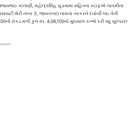
 વિજયભાઇ કાનાણી, મહેન્દ્રસિંહ ચુડાસમા સહિતના સ્ટાફએ બાતમીના
 સોસાયટી શેરી નંબર 3, જામનગર) નામના તસ્કરને દબોચી લઇ તેની
100ની રોકડ મળી કુલ રૂા. 4,06,100નો મુદામાલ કબ્જે કરી વધુ પૂછપરછ
isement -