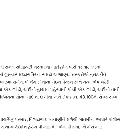
 સનમ સોસાયટી વિસ્તારના ખફી હોલ પાસે વસવાટ કરતાં
ં ગુરૂવારે મધ્યરાત્રિના સમયે અજાણ્યા તસ્કરોએ ત્રાટકીને
કબાટમાં રાખેલા બે નંગ સોનાના ચેઇન પેન્ડલ સાથે તથા એક જોડી
ા એક જોડી, ચાંદીની હાથમાં પહેરવાની પોંચી એક જોડી, ચાંદીની નાની
 કિંમતના સોના-ચાંદીના દાગીના અને રોકડ રૂા. 43,100ની રોકડ રકમ
 હરપાલસિંહ પરમાર, વિજયભાઇ કાનાણીને મળેલી બાતમીના આધારે પોલીસ
ઝાલાના માર્ગદર્શન હેઠળ પીઆઇ વી. એમ. ડોડિયા, એએસઆઇ