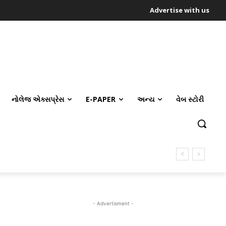
Advertise with us
નોલેજ એક્સપ્રેસ
E-PAPER
અન્ય
વેબ સ્ટોરી
- Advertisment -