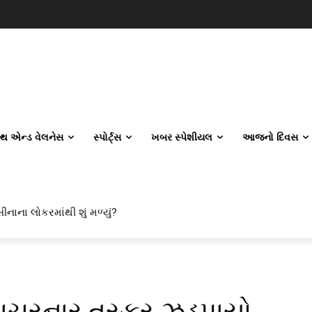
લ્થ એન્ડ વેલનેસ
સ્પોર્ટ્સ
ખબર સ્પેશીયલ
આજનો દિવસ
ીનાના લોકરમાંથી શું મળ્યું?
આચરનાર તસ્કર ઝડપાયો