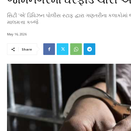
સિટી ‘એ’ ડિવિઝન પોલીસ સ્ટાફ દ્વારા ગણતરીના કલાકોમાં 
માલમત્તા કબ્જે
May 16, 2026
Share