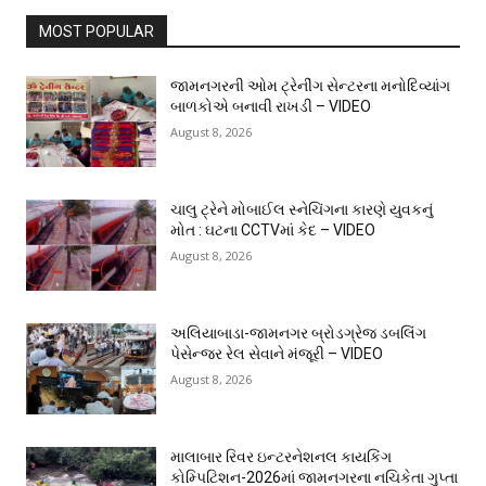
MOST POPULAR
જામનગરની ઓમ ટ્રેનીંગ સેન્ટરના મનોદિવ્યાંગ
બાળકોએ બનાવી રાખડી – VIDEO
August 8, 2026
ચાલુ ટ્રેને મોબાઈલ સ્નેચિંગના કારણે યુવકનું
મોત : ઘટના CCTVમાં કેદ – VIDEO
August 8, 2026
અલિયાબાડા-જામનગર બ્રોડગ્રેજ ડબલિંગ
પેસેન્જર રેલ સેવાને મંજૂરી – VIDEO
August 8, 2026
માલાબાર રિવર ઇન્ટરનેશનલ કાયકિંગ
કોમ્પિટિશન-2026માં જામનગરના નચિકેતા ગુપ્તા