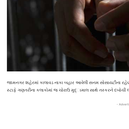
જામનગર શહેરમાં કાલાવડ નાકા બહાર આવેલી સનમ સોસાયટીના રહેણાં
સ્ટાફે ગણતરીના કલાકોમાં જ ચોરાઉ મુદ્ામાલ સાથે તસ્કરને દબોચી
- Advert