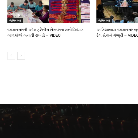
જામનગર
જામનગર
જામનગરની ઓમ ટ્રેનીંગ સેન્ટરના મનોદિવ્યાંગ
અલિયાબાડા-જામનગર બ્રો
બાળકોએ બનાવી રાખડી – VIDEO
રેલ સેવાને મંજૂરી – VIDE