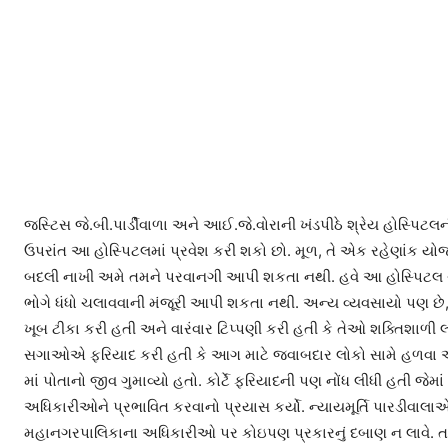
જસ્ટિસ જે.બી.પાર્ડીવાળા અને આઈ.જે.વોરાની ખંડપીઠે શ્રેય હોસ્પિટલ
ઉપરાંત આ હોસ્પિટલમાં પ્રવેશ કરી શકો છો. મૂળ, તે એક રહેણાંક યોજ
બદલી નાખી અમે તમને પરવાનગી આપી શકતા નથી. હવે આ હોસ્પિટલ ચલા
ભોગે ધંધો ચલાવવાની મંજૂરી આપી શકતા નથી. અન્ય વ્યવસાયો પણ છ
ખૂબ ટીકા કરી હતી અને વારંવાર ટિપ્પણી કરી હતી કે તેઓ શક્તિશાળી લ
સગાઓએ ફરિયાદ કરી હતી કે આગ માટે જવાબદાર લોકો સામે હળવા આક્
માં પોતાનો જીવ ગુમાવ્યો હતો. કોર્ટે ફરિયાદની પણ નોંધ લીધી હતી જેમ
અધિકારીઓને પ્રભાવિત કરવાનો પ્રયાસ કર્યો. ન્યાયમૂર્તિ પારડીવાલાએ હો
મહાનગરપાલિકાના અધિકારીઓ પર કોઇપણ પ્રકારનું દબાણ ન લાવે. ત