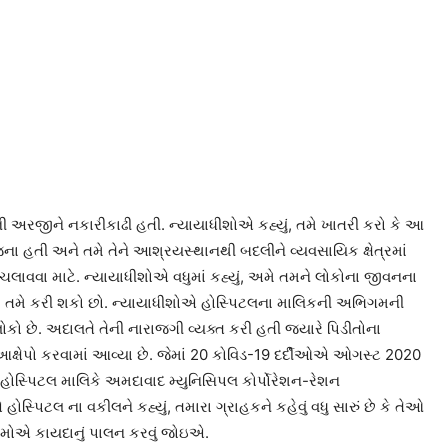
ની અરજીને નકારીકાઢી હતી. ન્યાયાધીશોએ કહ્યું, તમે ખાતરી કરો કે આ
ના હતી અને તમે તેને આશ્રયસ્થાનથી બદલીને વ્યવસાયિક ક્ષેત્રમાં
વવા માટે. ન્યાયાધીશોએ વધુમાં કહ્યું, અમે તમને લોકોના જીવનના
ે, તમે કરી શકો છો. ન્યાયાધીશોએ હોસ્પિટલના માલિકની અભિગમની
ોકો છે. અદાલતે તેની નારાજગી વ્યક્ત કરી હતી જ્યારે પિડીતોના
ષેપો કરવામાં આવ્યા છે. જેમાં 20 કોવિડ-19 દર્દીઓએ ઓગસ્ટ 2020
ાં હોસ્પિટલ માલિકે અમદાવાદ મ્યુનિસિપલ કોર્પોરેશન-રેશન
સ્પિટલ ના વકીલને કહ્યું, તમારા ગ્રાહકને કહેવું વધુ સારું છે કે તેઓ
મોએ કાયદાનું પાલન કરવું જોઇએ.