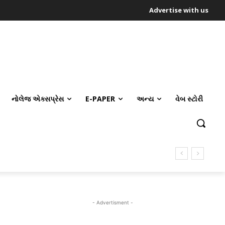
Advertise with us
નોલેજ એક્સપ્રેસ
E-PAPER
અન્ય
વેબ સ્ટોરી
- Advertisment -