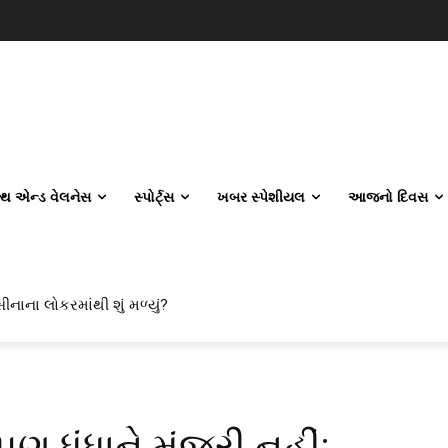
લ્થ એન્ડ વેલનેસ
સ્પોર્ટ્સ
ખબર સ્પેશીયલ
આજનો દિવસ
ીનાના લોકરમાંથી શું મળ્યું?
 ધંધાને મંજૂરી નહીં: