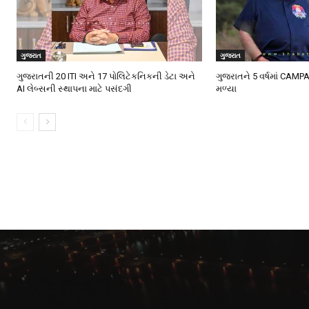
ગુજરાત
ગુજરાત
ગુજરાતની 20 ITI અને 17 પોલિટેકનિકની ડેટા અને
ગુજરાતને 5 વર્ષમાં CAMP
AI લેબ્સની સ્થાપના માટે પસંદગી
મળ્યા