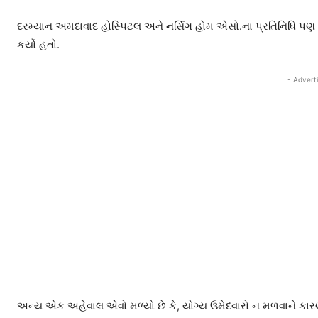
દરમ્યાન અમદાવાદ હોસ્પિટલ અને નર્સિગ હોમ એસો.ના પ્રતિનિધિ પણ હા
કર્યો હતો.
- Advert
અન્ય એક અહેવાલ એવો મળ્યો છે કે, યોગ્ય ઉમેદવારો ન મળવાને કાર