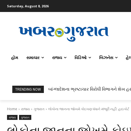
Saturday, August 8, 2026
હોમ
સમાચાર
રાજ્ય
વિડિઓ
બિઝનેસ
હે
બાંગ્લાદેશના ભ્રષ્ટાચાર વિરોધી વિભાગને શેખ હસ
TRENDING NOW
Home
રાજ્ય
ગુજરાત
લોકોના જાનના જોખમે કોઇપણ ધંધાને મંજૂરી નહીં: હાઇકોર્ટ
રાજ્ય
ગુજરાત
લોકોના જાનના જોખમે કોઇપણ