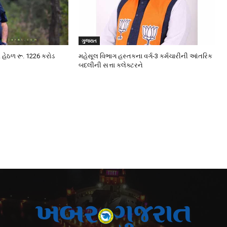
ગુજરાત
A હેઠળ રૂ. 1226 કરોડ
મહેસૂલ વિભાગ હસ્તકના વર્ગ-3 કર્મચારીની આંતરિક
બદલીની સત્તા કલેક્ટરને