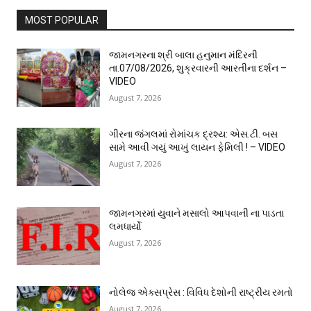
MOST POPULAR
જામનગરના શ્રી બાલા હનુમાન મંદિરની
તા.07/08/2026, શુક્રવારની આરતીના દર્શન –
VIDEO
August 7, 2026
ગીરના જંગલમાં રોમાંચક દ્રશ્ય: એસ.ટી. બસ
સામે આવી ગયું આખું લાયન ફેમિલી ! – VIDEO
August 7, 2026
જામનગરમાં યુવાને મસાલો આપવાની ના પાડતા
લમધાર્યો
August 7, 2026
નોલેજ એક્સપ્રેસ : વિવિધ દેશોની રાષ્ટ્રીય રમતો
August 7, 2026