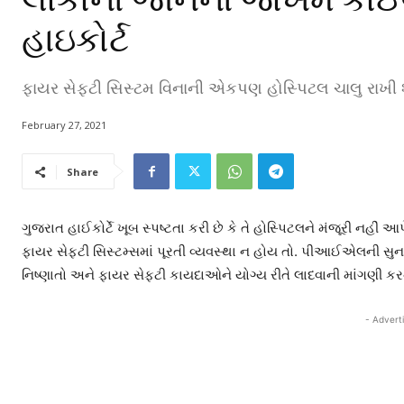
હાઇકોર્ટ
ફાયર સેફટી સિસ્ટમ વિનાની એકપણ હોસ્પિટલ ચાલુ રાખી 
February 27, 2021
Share
ગુજરાત હાઈકોર્ટે ખૂબ સ્પષ્ટતા કરી છે કે તે હોસ્પિટલને મંજૂરી નહીં
ફાયર સેફ્ટી સિસ્ટમ્સમાં પૂરતી વ્યવસ્થા ન હોય તો. પીઆઈએલની સુ
નિષ્ણાતો અને ફાયર સેફ્ટી કાયદાઓને યોગ્ય રીતે લાદવાની માંગણી ક
- Advert