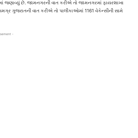
ાં જણાવ્યું છે. જામનગરની વાત કરીએ તો જામનગરમાં ફાયરશાખા
. સમગ્ર ગુજરાતની વાત કરીએ તો પાલીકાઓમાં 1161 વેકેન્સીની સામે
isement -