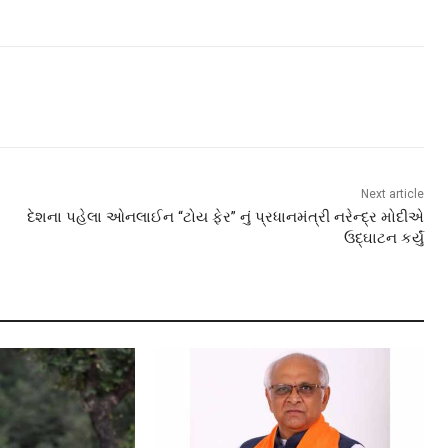
Next article
દેશના પહેલા ઓનલાઈન “ટોય ફેર” નું પ્રધાનમંત્રી નરેન્દ્ર મોદીએ
ઉદ્ઘાટન કર્યું