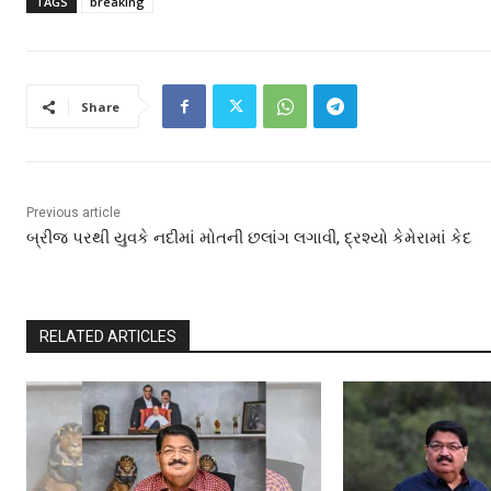
TAGS
breaking
Share
Previous article
બ્રીજ પરથી યુવકે નદીમાં મોતની છલાંગ લગાવી, દ્રશ્યો કેમેરામાં કેદ
RELATED ARTICLES