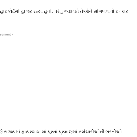
ઇકોર્ટમાં હાજર રહ્યા હતાં. પરંતુ અદાલતે તેઓને સાંભળવાનો ઇન્કાર
isement -
ણે રાજયમાં ફાયરશાખામાં પૂરતાં પ્રમાણમાં કર્મચારીઓની ભરતીઓ