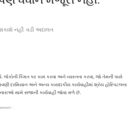
શકાશે નહીં: વડી અદાલત
 આપે. લોકોની કિંમત પર કામ કરવા અને વ્યસ્તતા કરવા, જો તેમની પાસે
નાવણી દરમિયાન અને અન્ય કાયદાકીય કાર્યવાહીમાં શ્રેય હોસ્પિટલના
રનારાઓ સામે સજાની કાર્યવાહી જોવા મળે છે.
isement -