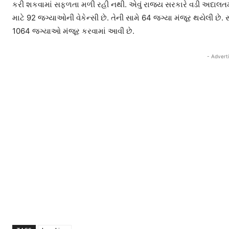
કરી શકવામાં સફળતા મળી રહી નથી. એવું રાજય સરકારે વડી અદાલતમ
માટે 92 જગ્યાઓની વેકેન્સી છે. તેની સામે 64 જગ્યા મંજૂર થયેલી છે
1064 જગ્યાઓ મંજૂર કરવામાં આવી છે.
- Advert