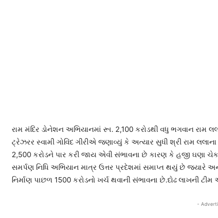
રામ મંદિર ડોનેશન અભિયાનમાં રૂા. 2,100 કરોડથી વધુ ભગવાન રામ લલાના 
ટ્રેઝરર સ્વામી ગોવિંદ ગીરીએ જણાવ્યું કે અત્યાર સુધી શ્રી રામ લલાન
2,500 કરોડને પાર કરી જાય એવી સંભાવના છે કારણ કે હજી ઘણા ચેક ક
સમર્પણ નિધિ અભિયાન માત્ર ઉત્તર પ્રદેશમાં સમાપ્ત થયું છે જ્યારે અન્
નિર્માણ પાછળ 1500 કરોડનો ખર્ચ થવાની સંભાવના છે.દોઢ લાખની ટીમ
- Advert