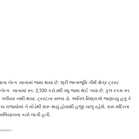
બેન્ક ખાતામાં જમા થયા છે. શ્રી જન્મભૂમિ તીર્થ ક્ષેત્ર ટ્રસ્ટ
ા બેન્ક ખાતામાં રૂા. 2,100 કરોડથી વધુ જમા થઈ ગયા છે. કુલ રકમ રૂા.
્લીયર નથી થયા. ટ્રસ્ટના સભ્ય ડો. અનિલ મિશ્રાએ જણાવ્યું હતું કે
ય રાજ્યોમાં તે મોડેથી શરૂ થયું હોવાથી હજી ચાલુ રહેશે. રામ મંદિરના
 અભિયાનના કામે લાગી હતી.
isement -