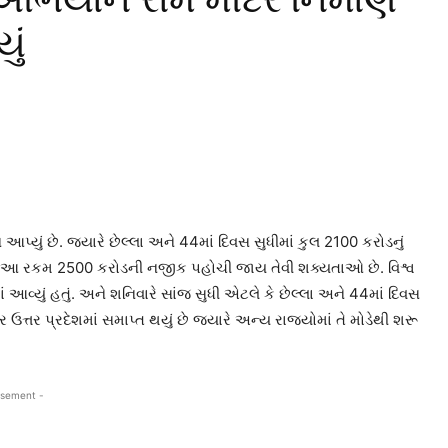
ું
પ્યું છે. જયારે છેલ્લા અને 44માં દિવસ સુધીમાં કુલ 2100 કરોડનું
પણ આ રકમ 2500 કરોડની નજીક પહોચી જાય તેવી શક્યતાઓ છે. વિશ્વ
 આવ્યું હતું. અને શનિવારે સાંજ સુધી એટલે કે છેલ્લા અને 44માં દિવસ
 ઉત્તર પ્રદેશમાં સમાપ્ત થયું છે જ્યારે અન્ય રાજ્યોમાં તે મોડેથી શરૂ
isement -