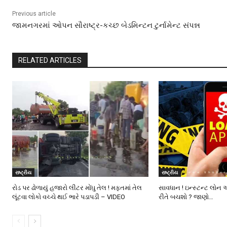
Previous article
જામનગરમાં ઓપન સૌરાષ્ટ્ર-કચ્છ બેડમિન્ટન ટુર્નામેન્ટ સંપન્ન
RELATED ARTICLES
રાષ્ટ્રીય
રાષ્ટ્રીય
રોડ પર ઢોળાયું હજારો લીટર મોંઘુ તેલ ! મફતમાં તેલ
સાવધાન ! ઇન્સ્ટન્ટ લોન 
લૂંટવા લોકો વચ્ચે થઈ ભારે પડાપડી – VIDEO
રીતે બચશો ? જાણો…