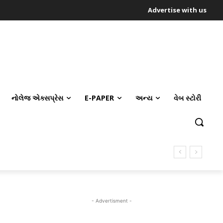
Advertise with us
નોલેજ એક્સપ્રેસ
E-PAPER
અન્ય
વેબ સ્ટોરી
- Advertisment -