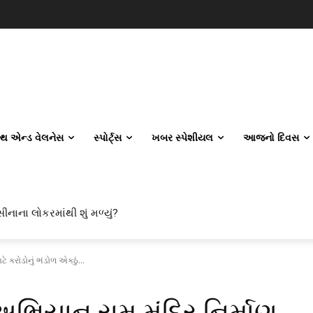
લ્થ એન્ડ વેલનેસ
સ્પોર્ટ્સ
ખબર સ્પેશીયલ
આજનો દિવસ
ીનાના લોકરમાંથી શું મળ્યું?
ે કરોડોનું ભંડોળ એકઠું...
અભિયાન રામ મંદિર નિર્માણ