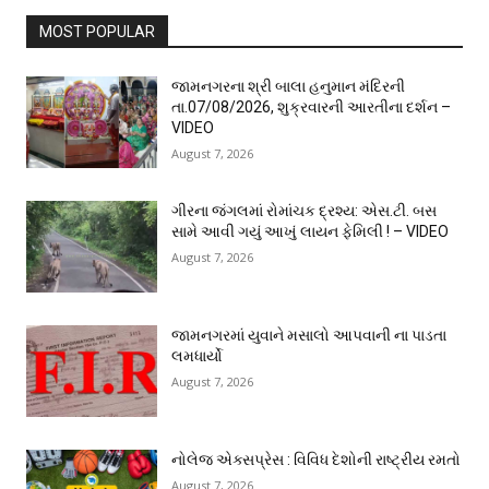
MOST POPULAR
જામનગરના શ્રી બાલા હનુમાન મંદિરની
તા.07/08/2026, શુક્રવારની આરતીના દર્શન –
VIDEO
August 7, 2026
ગીરના જંગલમાં રોમાંચક દ્રશ્ય: એસ.ટી. બસ
સામે આવી ગયું આખું લાયન ફેમિલી ! – VIDEO
August 7, 2026
જામનગરમાં યુવાને મસાલો આપવાની ના પાડતા
લમધાર્યો
August 7, 2026
નોલેજ એક્સપ્રેસ : વિવિધ દેશોની રાષ્ટ્રીય રમતો
August 7, 2026