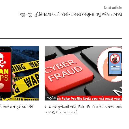
Next article
જી. જી. હોસ્પિટલ ખાતે કોરોના રસીકરણનો વધુ એક તબક્કો
રાષ્ટ્રીય
એપ્લિકેશન ફ્રોડથી કેવી
સાયબર ફ્રોડથી બચો: Fake Profile રિપોર્ટ કરવા માટે
આટલું ખાસ યાદ રાખો