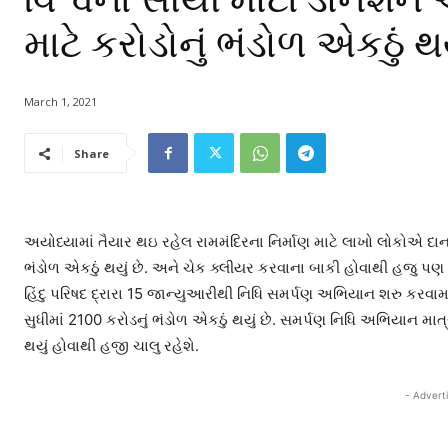
માટે કરોડોનું ભંડોળ એકઠું થય
March 1, 2021
Share
અયોધ્યામાં તૈયાર થઇ રહેલ રામમંદિરના નિર્માણ માટે લાખો લોકોએ દાન આ
ભંડોળ એકઠું થયું છે. અને ચેક ક્લીયર કરવાના બાકી હોવાથી હજુ 
હિંદુ પરિષદ દ્રારા 15 જાન્યુઆરીથી નિધિ સમર્પણ અભિયાન શરુ કરવામાં
સુધીમાં 2100 કરોડનું ભંડોળ એકઠું થયું છે. સમર્પણ નિધિ અભિયાન માત્ર
થયું હોવાથી હજી ચાલુ રહેશે.
- Advert