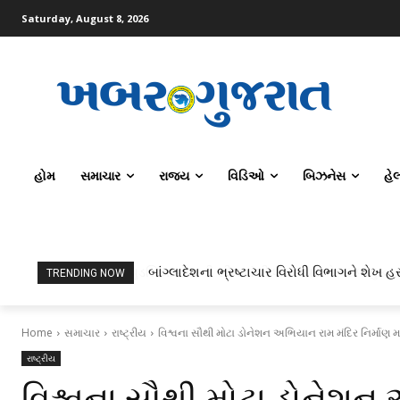
Saturday, August 8, 2026
હોમ
સમાચાર
રાજ્ય
વિડિઓ
બિઝનેસ
હે
બાંગ્લાદેશના ભ્રષ્ટાચાર વિરોધી વિભાગને શેખ હસ
TRENDING NOW
Home
સમાચાર
રાષ્ટ્રીય
વિશ્વના સૌથી મોટા ડોનેશન અભિયાન રામ મંદિર નિર્માણ માટ
રાષ્ટ્રીય
વિશ્વના સૌથી મોટા ડોનેશન 