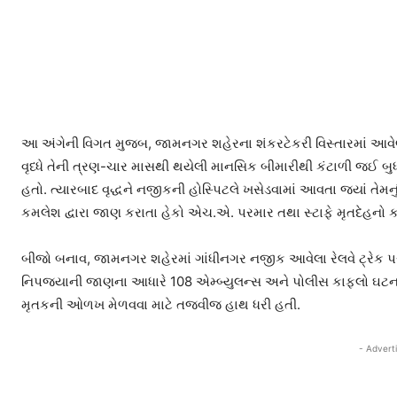
આ અંગેની વિગત મુજબ, જામનગર શહેરના શંકરટેકરી વિસ્તારમાં આવે
વૃધ્ધે તેની ત્રણ-ચાર માસથી થયેલી માનસિક બીમારીથી કંટાળી જઈ બુધવ
હતો. ત્યારબાદ વૃદ્ધને નજીકની હોસ્પિટલે ખસેડવામાં આવતા જ્યાં તેમનુ
કમલેશ દ્વારા જાણ કરાતા હેકો એચ.એ. પરમાર તથા સ્ટાફે મૃતદેહનો 
બીજો બનાવ, જામનગર શહેરમાં ગાંધીનગર નજીક આવેલા રેલવે ટ્રેક પ
નિપજ્યાની જાણના આધારે 108 એમ્બ્યુલન્સ અને પોલીસ કાફલો ઘટના
મૃતકની ઓળખ મેળવવા માટે તજવીજ હાથ ધરી હતી.
- Advert