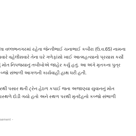
લા વલ્લભનગરમાં રહેતા જેન્તીભાઈ ચનાભાઈ કબીરા (ઉ.વ.65) નામના
ારે વહેલીસવારે તેના ઘરે ગળેફાંસો ખાઈ આત્મહત્યાનો પ્રયાસ કર્યો
ં મોત નિપજ્યાનું તબીબોએ જાહેર કર્યુ હતું. આ અંગે મૃતકના પુત્ર
કબ્જો સંભાળી આગળની કાર્યવાહી હાથ ધરી હતી.
રથી પસાર થતી ટ્રેન હેઠળ કપાઈ જતા અજાણ્યા યુવાનનું મોત
સ્થળે દોડી ગયો હતો અને સ્થળ પરથી મૃતદેહનો કબ્જો સંભાળી
isement -