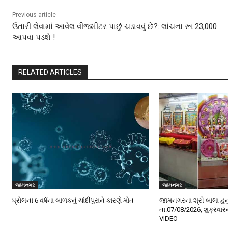
Previous article
ઉતારી લેવામાં આવેલ વીજમીટર પાછું ચડાવવું છે?: લાંચના રૂા.23,000
આપવા પડશે !
RELATED ARTICLES
જામનગર
જામનગર
ધ્રોલના 6 વર્ષના બાળકનું ચાંદીપુરાને કારણે મોત
જામનગરના શ્રી બાલા હન
તા.07/08/2026, શુક્રવા
VIDEO