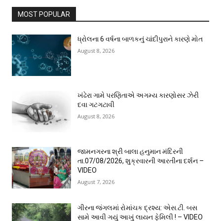
MOST POPULAR
ધ્રોલના 6 વર્ષના બાળકનું ચાંદીપુરાને કારણે મોત
August 8, 2026
ખંઢેરા ગામે પરણિતાએ અગમ્ય કારણોસર ઝેરી
દવા ગટગટાવી
August 8, 2026
જામનગરના શ્રી બાલા હનુમાન મંદિરની
તા.07/08/2026, શુક્રવારની આરતીના દર્શન –
VIDEO
August 7, 2026
ગીરના જંગલમાં રોમાંચક દ્રશ્ય: એસ.ટી. બસ
સામે આવી ગયું આખું લાયન ફેમિલી ! – VIDEO