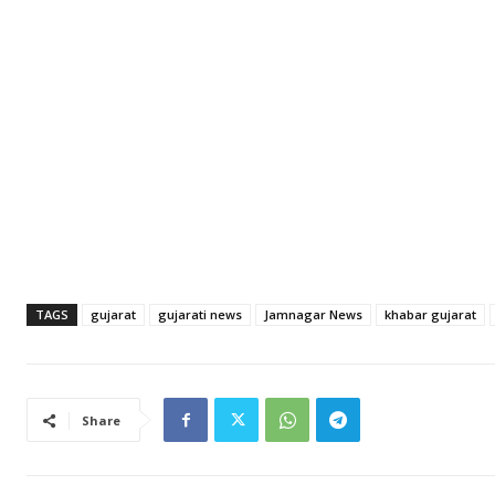
TAGS
gujarat
gujarati news
Jamnagar News
khabar gujarat
Share