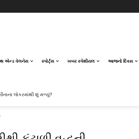
લ્થ એન્ડ વેલનેસ
સ્પોર્ટ્સ
ખબર સ્પેશીયલ
આજનો દિવસ
ીનાના લોકરમાંથી શું મળ્યું?
ા
ી કંટાળી વૃદ્ધની