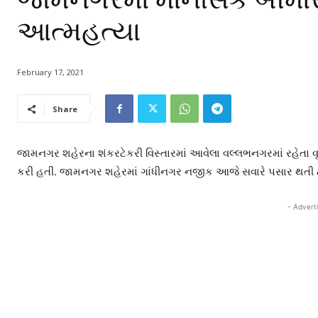
આત્મહત્યા
February 17, 2021
Share
જામનગર શહેરના શંકરટેકરી વિસ્તારમાં આવેલા વલ્લભનગરમાં રહેતા વૃ
કરી હતી. જામનગર શહેરમાં ગાંધીનગર નજીક આજે સવારે પસાર થતી ટ્ર
- Advert