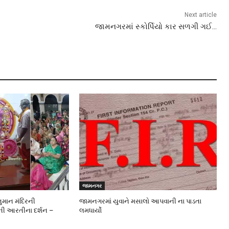
Next article
જામનગરમાં સ્કોર્પિયો કાર સળગી ગઈ…
જામનગર
ુમાન મંદિરની
જામનગરમાં યુવાને મસાલો આપવાની ના પાડતા
રની આરતીના દર્શન –
લમધાર્યો