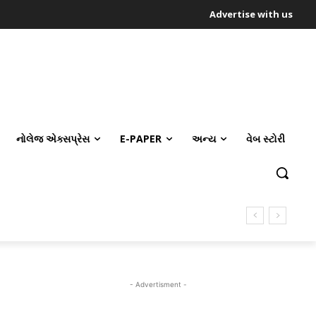
Advertise with us
નોલેજ એક્સપ્રેસ
E-PAPER
અન્ય
વેબ સ્ટોરી
- Advertisment -