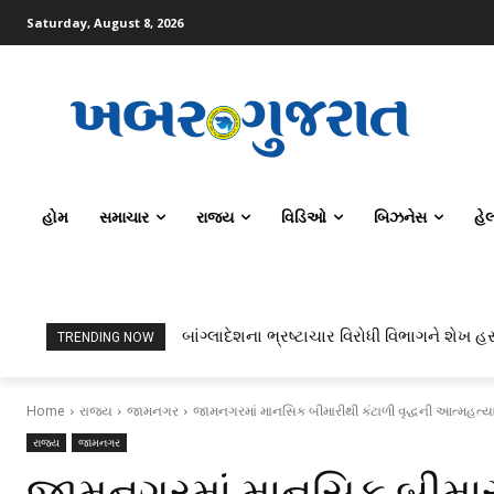
Saturday, August 8, 2026
હોમ
સમાચાર
રાજ્ય
વિડિઓ
બિઝનેસ
હે
બાંગ્લાદેશના ભ્રષ્ટાચાર વિરોધી વિભાગને શેખ હસ
TRENDING NOW
Home
રાજ્ય
જામનગર
જામનગરમાં માનસિક બીમારીથી કંટાળી વૃદ્ધની આત્મહત્ય
રાજ્ય
જામનગર
જામનગરમાં માનસિક બીમારીથ