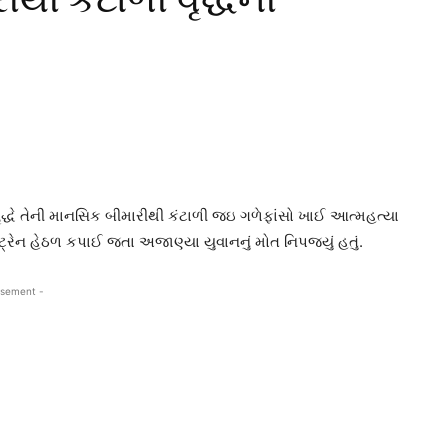
દ્ધે તેની માનસિક બીમારીથી કંટાળી જઇ ગળેફાંસો ખાઈ આત્મહત્યા
ેન હેઠળ કપાઈ જતા અજાણ્યા યુવાનનું મોત નિપજ્યું હતું.
isement -