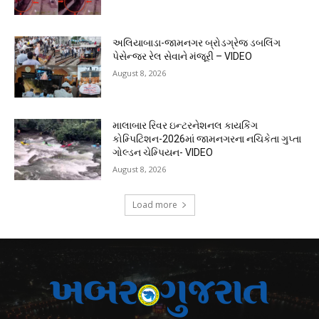
અલિયાબાડા-જામનગર બ્રોડગ્રેજ ડબલિંગ
પેસેન્જર રેલ સેવાને મંજૂરી – VIDEO
August 8, 2026
માલાબાર રિવર ઇન્ટરનેશનલ કાયકિંગ
કોમ્પિટિશન-2026માં જામનગરના નચિકેતા ગુપ્તા
ગોલ્ડન ચેમ્પિયન- VIDEO
August 8, 2026
Load more