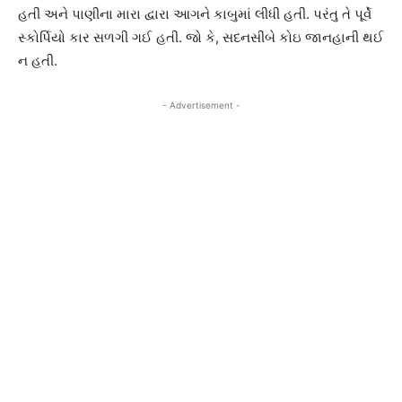
હતી અને પાણીના મારા દ્વારા આગને કાબુમાં લીધી હતી. પરંતુ તે પૂર્વે
સ્કોર્પિયો કાર સળગી ગઈ હતી. જો કે, સદનસીબે કોઇ જાનહાની થઈ
ન હતી.
- Advertisement -