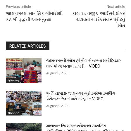
Previous article
Next article
જામનગરમાં માનસિક બીમારીથી
કાલાવડ નજીક આઈસરે ઠોકરે
કંટાળી વૃદ્ધની આત્મહત્યા
ચડાવતા બાઈકસવાર પ્રૌઢનું
મોત
RELATED ARTICLES
જામનગરની ઓમ ટ્રેનીંગ સેન્ટરના મનોદિવ્યાંગ
બાળકોએ બનાવી રાખડી – VIDEO
August 8, 2026
જામનગર
અલિયાબાડા-જામનગર બ્રોડગ્રેજ ડબલિંગ
પેસેન્જર રેલ સેવાને મંજૂરી – VIDEO
August 8, 2026
જામનગર
માલાબાર રિવર ઇન્ટરનેશનલ કાયકિંગ