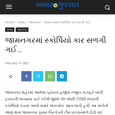
Home
રાજ્ય
જામનગર
જામનગરમાં સ્કોર્પિયો કાર સળગી ગઈ...
રાજ્ય
જામનગર
જામનગરમાં સ્કોર્પિયો કાર સળગી
ગઈ…
February 17, 2021
જામનગર શહેરમાં આવેલા વ્હોરાના હજીરા નજીક મઝહરે બદરી
ટ્રસ્ટની જગ્યામાં પાર્ક કરેલી જીજે-10-એસી-7250 નંબરની
સ્કોર્પિયો કારમાં આજે સવારે એકાએક આગ લાગી હતી. આ અંગેની
જાણ થતા જામનગર ફાયર બ્રિગેડની ટીમ ઘટનાસ્થળે દોડી ગઈ