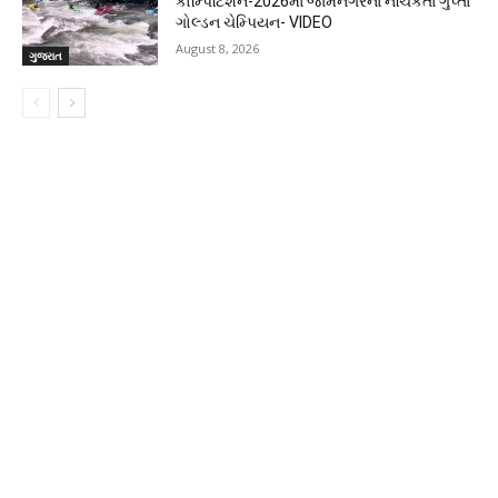
કોમ્પિટિશન-2026માં જામનગરના નચિકેતા ગુપ્તા
ગોલ્ડન ચેમ્પિયન- VIDEO
August 8, 2026
ગુજરાત