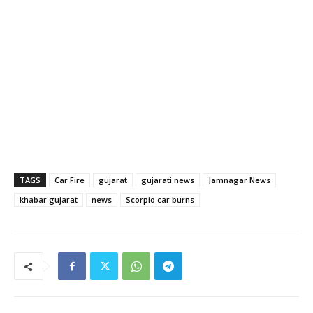
TAGS
Car Fire
gujarat
gujarati news
Jamnagar News
khabar gujarat
news
Scorpio car burns