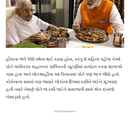
હીરાબા ભલે 100 વર્ષના થઈ રહ્યા હોય, પરંતુ 6 મહિના પહેલા તેઓ
પોતે ગાંધીનગર મહાનગર પાલિકાની ચૂંટણીમાં મતદાન કરવા શાળાએ
ગયા હતા અને લોકશાહીના આ ઉત્સવમાં પોતે પણ ભાગ લીધો હતો.
કોરોનાના સમયે પણ જ્યારે લોકોના દિલમાં રસીને લઈને મૂંઝવણ
હતી ત્યારે તેમણે પોતે જ રસી લઈને સમાજની સામે એક દાખલો
બેસાડ્યો હતો.
- Advertisement -