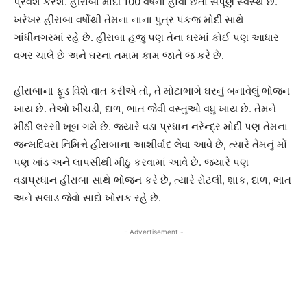
પ્રવેશ કરશે. હીરાબા મોદી 100 વર્ષના હોવા છતાં સંપૂર્ણ સ્વસ્થ છે.
ખરેખર હીરાબા વર્ષોથી તેમના નાના પુત્ર પંકજ મોદી સાથે
ગાંધીનગરમાં રહે છે. હીરાબા હજુ પણ તેના ઘરમાં કોઈ પણ આધાર
વગર ચાલે છે અને ઘરના તમામ કામ જાતે જ કરે છે.
હીરાબાના ફૂડ વિશે વાત કરીએ તો, તે મોટાભાગે ઘરનું બનાવેલું ભોજન
ખાય છે. તેઓ ખીચડી, દાળ, ભાત જેવી વસ્તુઓ વધુ ખાય છે. તેમને
મીઠી લસ્સી ખૂબ ગમે છે. જ્યારે વડા પ્રધાન નરેન્દ્ર મોદી પણ તેમના
જન્મદિવસ નિમિત્તે હીરાબાના આશીર્વાદ લેવા આવે છે, ત્યારે તેમનું મોં
પણ ખાંડ અને લાપસીથી મીઠુ કરવામાં આવે છે. જ્યારે પણ
વડાપ્રધાન હીરાબા સાથે ભોજન કરે છે, ત્યારે રોટલી, શાક, દાળ, ભાત
અને સલાડ જેવો સાદો ખોરાક રહે છે.
- Advertisement -