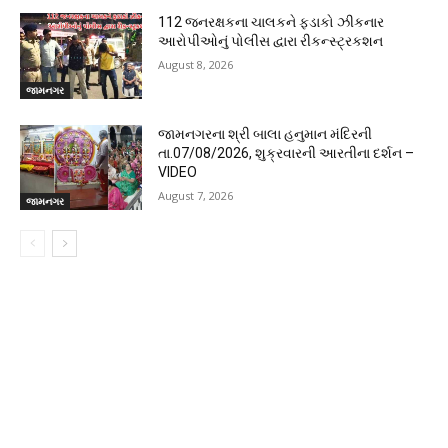
112 જનરક્ષકના ચાલકને ફડાકો ઝીકનાર
આરોપીઓનું પોલીસ દ્વારા રીકન્સ્ટ્રકશન
August 8, 2026
જામનગર
જામનગરના શ્રી બાલા હનુમાન મંદિરની
તા.07/08/2026, શુક્રવારની આરતીના દર્શન –
VIDEO
August 7, 2026
જામનગર