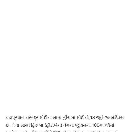
વડાપ્રધાન નરેન્દ્ર મોદીના માતા હીરાબા મોદીનો 18 જૂને જન્મદિવસ
છે. તેના સાથી હિરાબા (હીરાબેન) તેમના જીવનના 100મા વર્ષમાં