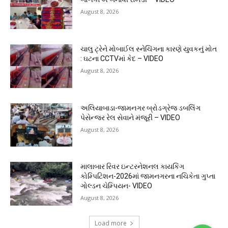
August 8, 2026
ચાલુ ટ્રેને મોબાઈલ સ્નેચિંગના કારણે યુવકનું મોત
: ઘટના CCTVમાં કેદ – VIDEO
August 8, 2026
અલિયાબાડા-જામનગર બ્રોડગ્રેજ ડબલિંગ
પેસેન્જર રેલ સેવાને મંજૂરી – VIDEO
August 8, 2026
માલાબાર રિવર ઇન્ટરનેશનલ કાયકિંગ
કોમ્પિટિશન-2026માં જામનગરના નચિકેતા ગુપ્તા
ગોલ્ડન ચેમ્પિયન- VIDEO
August 8, 2026
Load more