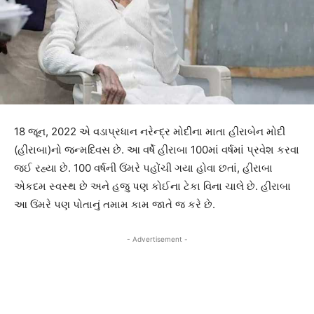
18 જૂન, 2022 એ વડાપ્રધાન નરેન્દ્ર મોદીના માતા હીરાબેન મોદી
(હીરાબા)નો જન્મદિવસ છે. આ વર્ષે હીરાબા 100માં વર્ષમાં પ્રવેશ કરવા
જઈ રહ્યા છે. 100 વર્ષની ઉંમરે પહોંચી ગયા હોવા છતાં, હીરાબા
એકદમ સ્વસ્થ છે અને હજુ પણ કોઈના ટેકા વિના ચાલે છે. હીરાબા
આ ઉંમરે પણ પોતાનું તમામ કામ જાતે જ કરે છે.
- Advertisement -