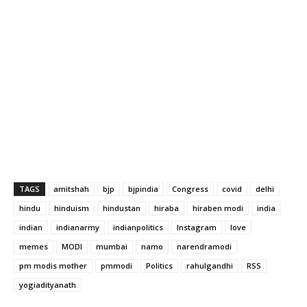
TAGS
amitshah
bjp
bjpindia
Congress
covid
delhi
hindu
hinduism
hindustan
hiraba
hiraben modi
india
indian
indianarmy
indianpolitics
Instagram
love
memes
MODI
mumbai
namo
narendramodi
pm modis mother
pmmodi
Politics
rahulgandhi
RSS
yogiadityanath