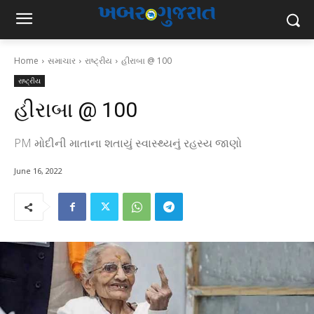
Home
સમાચાર
રાષ્ટ્રીય
હીરાબા @ 100
રાષ્ટ્રીય
હીરાબા @ 100
PM મોદીની માતાના શતાયું સ્વાસ્થ્યનું રહસ્ય જાણો
June 16, 2022