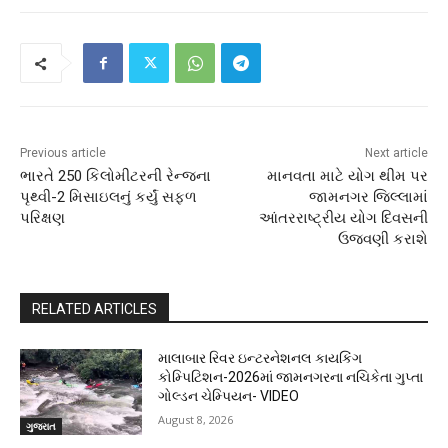
Previous article
Next article
ભારતે 250 કિલોમીટરની રેન્જના
માનવતા માટે યોગ થીમ પર
પૃથ્વી-2 મિસાઇલનું કર્યું સફળ
જામનગર જિલ્લામાં
પરિક્ષણ
આંતરરાષ્ટ્રીય યોગ દિવસની
ઉજવણી કરાશે
RELATED ARTICLES
માલાબાર રિવર ઇન્ટરનેશનલ કાયકિંગ
કોમ્પિટિશન-2026માં જામનગરના નચિકેતા ગુપ્તા
ગોલ્ડન ચેમ્પિયન- VIDEO
August 8, 2026
ગુજરાત