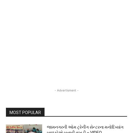
- Advertisment -
MOST POPULAR
જામનગરની ઓમ ટ્રેનીંગ સેન્ટરના મનોદિવ્યાંગ
બાળકોએ બનાવી રાખડી – VIDEO