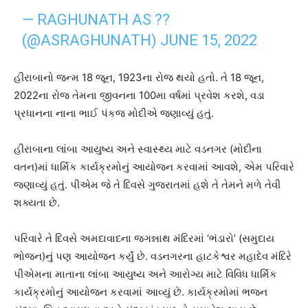
— RAGHUNATH AS ??
(@ASRAGHUNATH)
JUNE 15, 2022
હીરાબાનો જન્મ 18 જૂન, 1923ના રોજ થયો હતો. તે 18 જૂન,
2022ના રોજ તેમના જીવનના 100મા વર્ષમાં પ્રવેશ કરશે, વડા
પ્રધાનના નાના ભાઈ પંકજ મોદીએ જણાવ્યું હતું.
હીરાબાના લાંબા આયુષ્ય અને સ્વાસ્થ્ય માટે વડનગર (મોદીના
વતન)માં ધાર્મિક કાર્યક્રમોનું આયોજન કરવામાં આવશે, એમ પરિવારે
જણાવ્યું હતું. પીએમ જે તે દિવસે ગુજરાતમાં હશે તે તેમને મળે તેવી
શક્યતા છે.
પરિવારે તે દિવસે અમદાવાદના જગન્નાથ મંદિરમાં ‘ભંડારો’ (સમુદાય
ભોજન)નું પણ આયોજન કર્યું છે. વડનગરના હાટકેશ્વર મહાદેવ મંદિરે
પીએમના માતાના લાંબા આયુષ્ય અને આરોગ્ય માટે વિવિધ ધાર્મિક
કાર્યક્રમોનું આયોજન કરવામાં આવ્યું છે. કાર્યક્રમોમાં ભજન