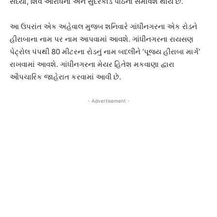
સંધ્યા, શિવ આરાધના અને સુંદરકાંડ પાઠનો સમાવેશ થાય છે.
આ ઉપરાંત એક અહેવાલ મુજબ શનિવારે ગાંધીનગરના એક રોડને
હીરાબાના નામ પર નામ આપવામાં આવશે. ગાંધીનગરના રાયસણ
પેટ્રોલ પંપથી 80 મીટરના રોડનું નામ બદલીને ‘પૂજ્ય હીરાબા માર્ગ’
રાખવામાં આવશે. ગાંધીનગરના મેયર હિતેશ મકવાણા દ્વારા
ઔપચારિક જાહેરાત કરવામાં આવી છે.
- Advertisement -