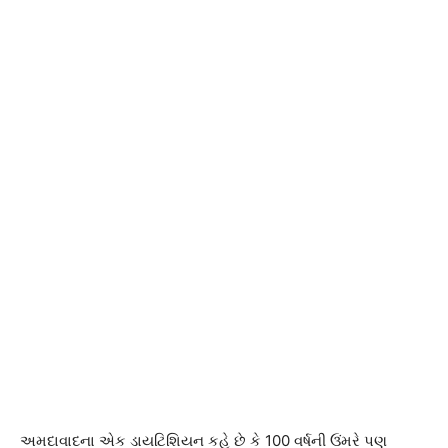
અમદાવાદના એક ડાયટિશિયન કહે છે કે 100 વર્ષની ઉંમરે પણ