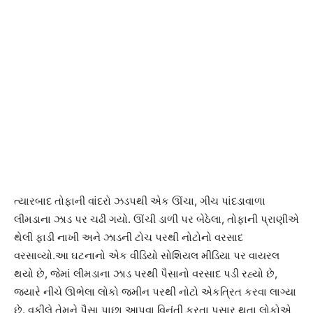
ત્યારબાદ તોફાની વાંદરો ઝડપથી એક ઊંચા, ગીચ પાંદડાવાળા
લીમડાના ઝાડ પર ચઢી ગયો. ઊંચી ડાળી પર બેઠેલા, તોફાની પ્રાણીએ
થેલી ફાડી નાખી અને ઝાડની ટોચ પરથી નોટોનો વરસાદ
વરસાવ્યો.આ ઘટનાનો એક વીડિયો સોશિયલ મીડિયા પર વાયરલ
થયો છે, જેમાં લીમડાના ઝાડ પરથી પૈસાનો વરસાદ પડી રહ્યો છે,
જ્યારે નીચે ઊભેલા લોકો જમીન પરથી નોટો એકત્રિત કરવા લાગ્યા
છે. વકીલે તેમને પૈસા પાછા આપવા વિનંતી કરતા પસાર થતા લોકોએ