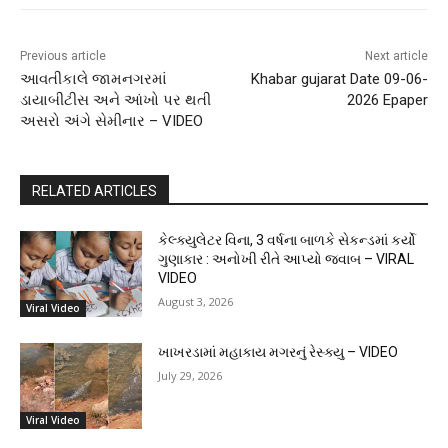
Previous article
Next article
આવતીકાલે જામનગરમાં
Khabar gujarat Date 09-06-
ડાયાબીટીસ અને આંખો પર થતી
2026 Epaper
અસરો અંગે સેમીનાર – VIDEO
RELATED ARTICLES
કેલ્ક્યુલેટર વિના, 3 વર્ષના બાળકે સેકન્ડમાં કર્યો
ગુણાકાર : અનોખી રીતે આપ્યો જવાબ – VIRAL
VIDEO
August 3, 2026
Viral Video
ખાખરડામાં મહાકાય મગરનું રેસ્ક્યુ – VIDEO
July 29, 2026
Viral Video