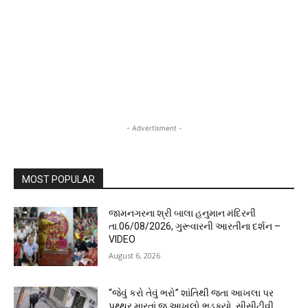
- Advertisment -
MOST POPULAR
જામનગરના શ્રી બાલા હનુમાન મંદિરની
તા.06/08/2026, ગુરૂવારની આરતીના દર્શન –
VIDEO
August 6, 2026
“જેવું કરો તેવું ભરો” શાંતિથી જતા આખલા પર
પથ્થર મારતાં જ આખલો ભડક્યો, સીસીટીવી