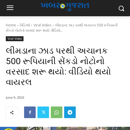
Home
વિડિઓ
Viral Video
લીમડાના ઝાડ પરથી અચાનક 500 રૂપિયાની
સેંકડો નોટોનો વરસાદ શરૂ થયો: વીડિયો...
Viral Video
લીમડાના ઝાડ પરથી અચાનક
500 રૂપિયાની સેંકડો નોટોનો
વરસાદ શરૂ થયો: વીડિયો થયો
વાયરલ
June 9, 2026