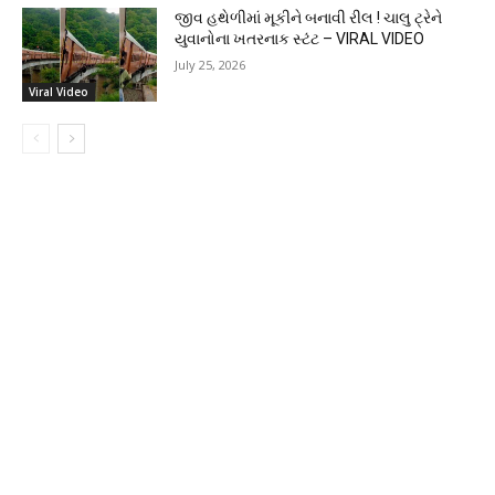
જીવ હથેળીમાં મૂકીને બનાવી રીલ ! ચાલુ ટ્રેને
યુવાનોના ખતરનાક સ્ટંટ – VIRAL VIDEO
July 25, 2026
Viral Video