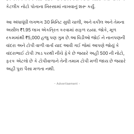
કેટલીક નોટો પોતાના ખિસ્સામાં નાખવાનું શરૂ કર્યું.
આ અંધાધૂંધી લગભગ 30 મિનિટ સુધી ચાલી, અને વકીલ અને તેમના
અસીલ ₹1.95 લાખ એકત્રિત કરવામાં સફળ રહ્યા. જોકે, મૂળ
રકમમાંથી ₹5,000 હજુ પણ ગુમ છે.આ વિડીઓ જોઈ ને નાનપણની
વાંદરા અને ટોપી વાળી વાર્તા યાદ આવી ગઈ જેમાં આપણે જોયું કે
વાંદરાભાઈ ટોપી ઝાડ પરથી નીચે ફેકે છે જયારે અહી 500 ની નોટો,
ફરક એટલો છે કે ટોપીવાળાને તેની તમામ ટોપી મળી જાય છે જયારે
અહી પુરા પૈસા મળતા નથી.
- Advertisement -