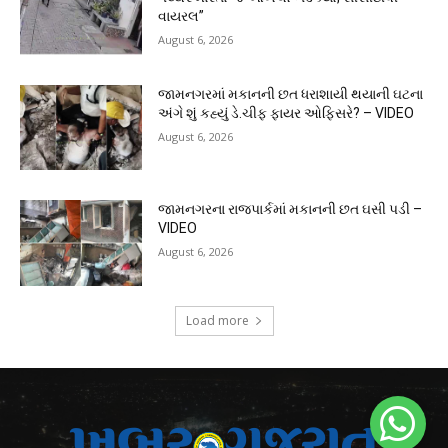
વાયરલ”
August 6, 2026
જામનગરમાં મકાનની છત ધરાશાયી થયાની ઘટના
અંગે શું કહ્યું ડે.ચીફ ફાયર ઓફિસરે? – VIDEO
August 6, 2026
જામનગરના રાજપાર્કમાં મકાનની છત ઘસી પડી –
VIDEO
August 6, 2026
Load more