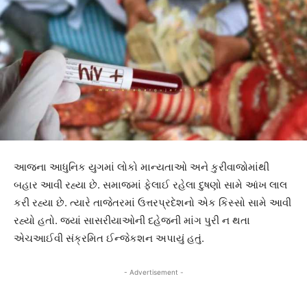
આજના આધુનિક યુગમાં લોકો માન્યતાઓ અને કુરીવાજોમાંથી
બહાર આવી રહ્યા છે. સમાજમાં ફેલાઈ રહેલા દુષણો સામે આંખ લાલ
કરી રહ્યા છે. ત્યારે તાજેતરમાં ઉત્તરપ્રદેશનો એક કિસ્સો સામે આવી
રહ્યો હતો. જ્યાં સાસરીયાઓની દહેજની માંગ પુરી ન થતા
એચઆઈવી સંક્રમિત ઈન્જેકશન અપાયું હતું.
- Advertisement -