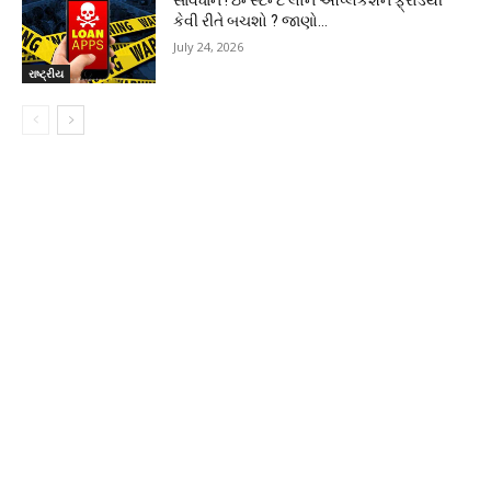
કેવી રીતે બચશો ? જાણો…
July 24, 2026
રાષ્ટ્રીય