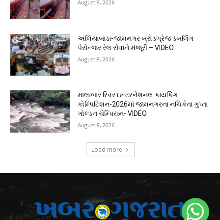
August 8, 2026
અલિયાબાડા-જામનગર બ્રોડગ્રેજ ડબલિંગ
પેસેન્જર રેલ સેવાને મંજૂરી – VIDEO
August 8, 2026
માલાબાર રિવર ઇન્ટરનેશનલ કાયકિંગ
કોમ્પિટિશન-2026માં જામનગરના નચિકેતા ગુપ્તા
ગોલ્ડન ચેમ્પિયન- VIDEO
August 8, 2026
Load more