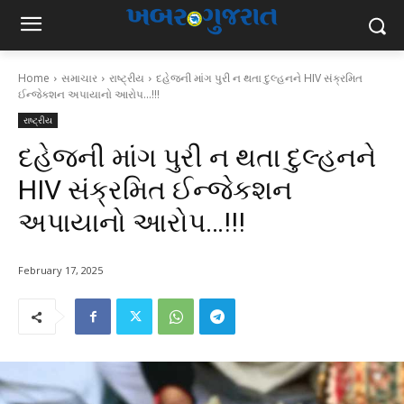
Home
સમાચાર
રાષ્ટ્રીય
દહેજની માંગ પુરી ન થતા દુલ્હનને HIV સંક્રમિત
ઈન્જેકશન અપાયાનો આરોપ...!!!
રાષ્ટ્રીય
દહેજની માંગ પુરી ન થતા દુલ્હનને
HIV સંક્રમિત ઈન્જેકશન
અપાયાનો આરોપ…!!!
February 17, 2025