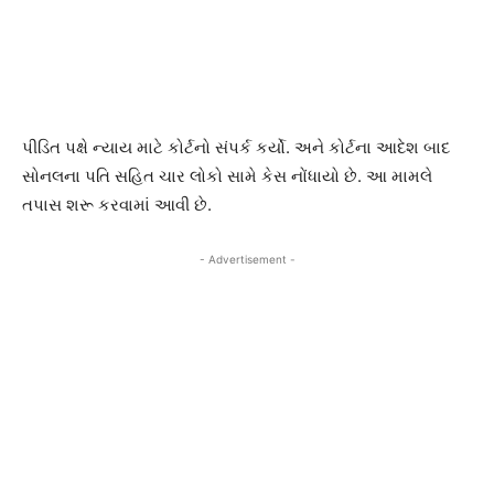
પીડિત પક્ષે ન્યાય માટે કોર્ટનો સંપર્ક કર્યો. અને કોર્ટના આદેશ બાદ
સોનલના પતિ સહિત ચાર લોકો સામે કેસ નોંધાયો છે. આ મામલે
તપાસ શરૂ કરવામાં આવી છે.
- Advertisement -