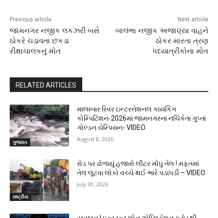
Previous article
Next article
જામનગર નજીક લકઝરી બસે
બાલંભા નજીક અજાણ્યા વાહને
ઠોકરે ચડાવતા છકડા
ઠોકર મારતા ત્રણ
રીક્ષાચાલકનું મોત
પદયાત્રીકોના મોત
RELATED ARTICLES
માલાબાર રિવર ઇન્ટરનેશનલ કાયકિંગ
કોમ્પિટિશન-2026માં જામનગરના નચિકેતા ગુપ્તા
ગોલ્ડન ચેમ્પિયન- VIDEO
August 8, 2026
ગુજરાત
રોડ પર ઢોળાયું હજારો લીટર મોંઘુ તેલ ! મફતમાં
તેલ લૂંટવા લોકો વચ્ચે થઈ ભારે પડાપડી – VIDEO
July 30, 2026
રાષ્ટ્રીય
સાવધાન ! ઇન્સ્ટન્ટ લોન એપ્લિકેશન ફ્રોડથી