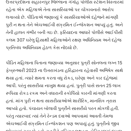
ઉત્તરપ્રદેશના સહારનપુર જિલ્લાના ગંગોહ પોલીસ સ્ટેશન વિસ્તારમાં
રહેતા એક મહિલાએ તેના સાસરિયાઓ પર ચોંકાવનારો આરોપ
લગાવ્યો છે. પીડિતાએ જણાવ્યું કે સાસરિયાઓએ દહેજને માંગણી
પુરી ન થતા તેને એચઆઈવી સંક્રમિત ઈન્જેકશન આપ્યું હતું. અને
તેની હાલત ગંભીર બની ગઇ છે. ફરિયાદના આધારે પોલીસે આઈપીસી
કલમ 307 ઘરેલુ હિંસાથી મહિલાઓને રક્ષણ અધિનિયમ અને દહેજ
પ્રતિબંધ અધિનિયમ હેઠળ કેસ નોંધ્યો છે.
પીડિત મહિલાના પિતાના જણાવ્યા અનુસાર પુત્રી સોનલના લગ્ન 15
ફેબ્રુઆરી 2023 ના ઉત્તરાખંડના હરિદ્વારના રહેવાસી અભિષેક સાથે
થયા હતાં. ત્યારે ક્ષમતા કરતા વધુ રોકડ, ઘરેણા અને કાર દહેજમાં
આપી. પરંતુ સાસરીયા નાખુશ થયા હતાં. પુત્રી પાસે સતત 25 લાખ
રૂપિયા રોકડ રકમ અને વધારાની સ્કોર્પિયો કારની માંગણી કરતા
હતાં. માંગ પુરી ન થતા સાસરીયાઓએ શારીરિક, માનસિક ત્રાસ
આપ્યો હતો. પંચાયત બોલાવી પુત્રીને સાસરીયે પરત મોકલી હતી.
પરંતુ ત્યારબાદ ત્યાં તેને રેન્ડમ દવાઓ આપવામાં આવતી તેમજ
એચઆઈવી સંક્રમિત ઈન્જેકશન પણ અપાયું હતું. પુત્રીનો જીવ