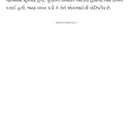
જોખમમાં મૂકાયો હતો. પુત્રીને તબિયત લથડતા હોસ્પિટલમાં દાખલ
કરાઈ હતી. જ્યાં ખબર પડી કે તેને એચઆઈવી પોઝિટીવ છે.
- Advertisement -