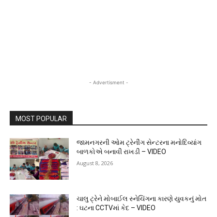
- Advertisment -
MOST POPULAR
જામનગરની ઓમ ટ્રેનીંગ સેન્ટરના મનોદિવ્યાંગ
બાળકોએ બનાવી રાખડી – VIDEO
August 8, 2026
ચાલુ ટ્રેને મોબાઈલ સ્નેચિંગના કારણે યુવકનું મોત
: ઘટના CCTVમાં કેદ – VIDEO