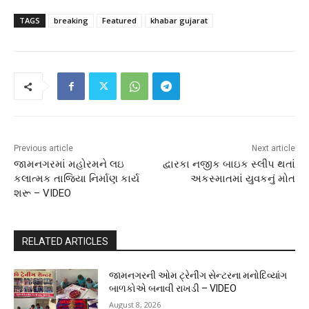
TAGS
breaking
Featured
khabar gujarat
Previous article
Next article
જામનગરમાં મહોરમને લઇ
દ્વારકા નજીક બાઇક સ્લીપ થતાં
કલાત્મક તાજિયા નિર્માણ કાર્ય
અકસ્માતમાં યુવકનું મોત
શરૂ – VIDEO
RELATED ARTICLES
જામનગરની ઓમ ટ્રેનીંગ સેન્ટરના મનોદિવ્યાંગ
બાળકોએ બનાવી રાખડી – VIDEO
August 8, 2026