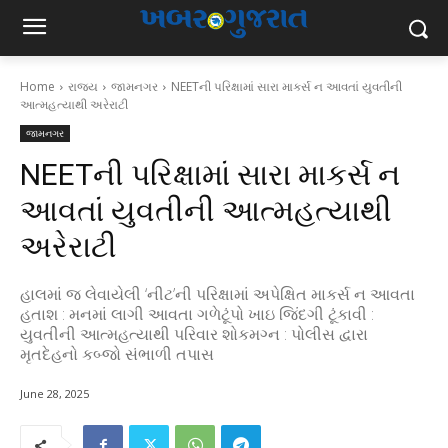
Home
રાજ્ય
જામનગર
NEETની પરિક્ષામાં સારા માકર્સ ન આવતાં યુવતીની
આત્મહત્યાથી અરેરાટી
જામનગર
NEETની પરિક્ષામાં સારા માકર્સ ન
આવતાં યુવતીની આત્મહત્યાથી
અરેરાટી
હાલમાં જ લેવાયેલી ‘નીટ’ની પરિક્ષામાં અપેક્ષિત માકર્સ ન આવતા
હતાશ : મનમાં લાગી આવતા ગળેટૂંપો ખાઇ જિંદગી ટૂંકાવી :
યુવતીની આત્મહત્યાથી પરિવાર શોકમગ્ન : પોલીસ દ્વારા
મૃતદેહનો કબ્જો સંભાળી તપાસ
June 28, 2025