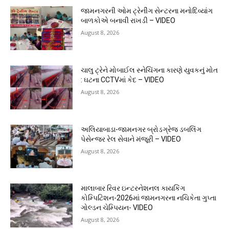
જામનગરની ઓમ ટ્રેનીંગ સેન્ટરના મનોદિવ્યાંગ
બાળકોએ બનાવી રાખડી – VIDEO
August 8, 2026
ચાલુ ટ્રેને મોબાઈલ સ્નેચિંગના કારણે યુવકનું મોત
: ઘટના CCTVમાં કેદ – VIDEO
August 8, 2026
અલિયાબાડા-જામનગર બ્રોડગ્રેજ ડબલિંગ
પેસેન્જર રેલ સેવાને મંજૂરી – VIDEO
August 8, 2026
માલાબાર રિવર ઇન્ટરનેશનલ કાયકિંગ
કોમ્પિટિશન-2026માં જામનગરના નચિકેતા ગુપ્તા
ગોલ્ડન ચેમ્પિયન- VIDEO
August 8, 2026