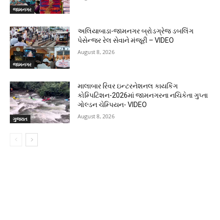
જામનગર
અલિયાબાડા-જામનગર બ્રોડગ્રેજ ડબલિંગ
પેસેન્જર રેલ સેવાને મંજૂરી – VIDEO
August 8, 2026
જામનગર
માલાબાર રિવર ઇન્ટરનેશનલ કાયકિંગ
કોમ્પિટિશન-2026માં જામનગરના નચિકેતા ગુપ્તા
ગોલ્ડન ચેમ્પિયન- VIDEO
August 8, 2026
ગુજરાત