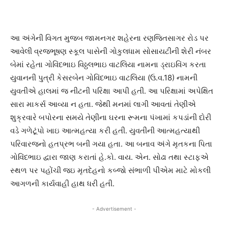
આ અંગેની વિગત મુજબ જામનગર શહેરના રણજિતસાગર રોડ પર
આવેલી વ્રજભૂષણ સ્કૂલ પાસેની ગોકુલધામ સોસાયટીની શેરી નંબર
બેમાં રહેતા ગોવિંદભાઇ વિઠ્ઠલભાઇ વાટલિયા નામના ડ્રાઇવિંગ કરતા
યુવાનની પુત્રી કેસરબેન ગોવિંદભાઇ વાટલિયા (ઉ.વ.18) નામની
યુવતીએ હાલમાં જ નીટની પરિક્ષા આપી હતી. આ પરિક્ષામાં અપેક્ષિત
સારા માકર્સ આવ્યા ન હતા. જેથી મનમાં લાગી આવતાં તેણીએ
શુક્રવારે બપોરના સમયે તેણીના ઘરના રૂમના પંખામાં કપડાંની દોરી
વડે ગળેટૂંપો ખાઇ આત્મહત્યા કરી હતી. યુવતીની આત્મહત્યાથી
પરિવારજનો હતપ્રભ બની ગયા હતા. આ બનાવ અંગે મૃતકના પિતા
ગોવિંદભાઇ દ્વારા જાણ કરાતાં હે.કો. વાય. એન. સોઢા તથા સ્ટાફએ
સ્થળ પર પહોંચી જઇ મૃતદેહનો કબ્જો સંભાળી પીએમ માટે મોકલી
આગળની કાર્યવાહી હાથ ધરી હતી.
- Advertisement -