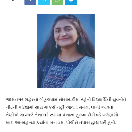
જામનગર શહેરના ગોકુલધામ સોસાયટીમાં રહેતી વિદ્યાર્થિની યુવતીને
નીટની પરિક્ષામાં સારા માકર્સ નહીં આવતાં મનમાં લાગી આવતા
તેણીએ ગઇકાલે તેના ઘરે રૂમમાં પંખાના હૂકમાં દોરી વડે ગળેફાંસો
ખાઇ આત્મહત્યા કર્યાના બનાવમાં પોલીસે તપાસ હાથ ધરી હતી.