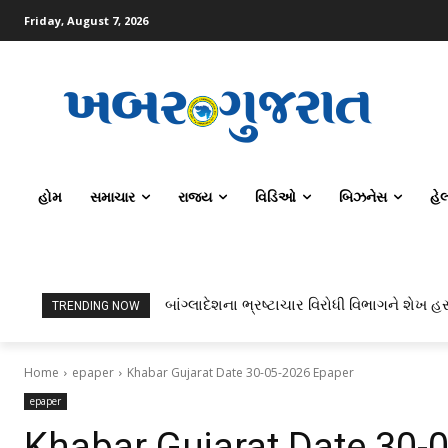
Friday, August 7, 2026
હોમ
સમાચાર
રાજ્ય
વિડિઓ
બિઝનેસ
હે
બાંગ્લાદેશના ભ્રષ્ટાચાર વિરોધી વિભાગને શેખ હસ
TRENDING NOW
Home
epaper
Khabar Gujarat Date 30-05-2026 Epaper
epaper
Khabar Gujarat Date 30-