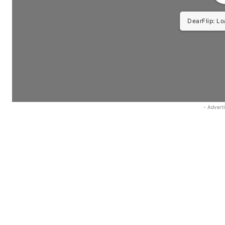
DearFlip: Load
- Advert