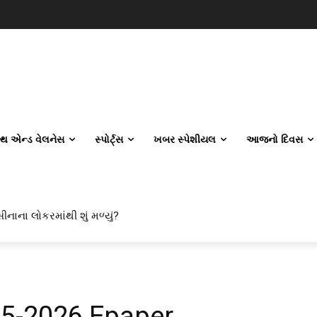
લ્થ એન્ડ વેલનેસ
સ્પોર્ટ્સ
ખબર સ્પેશીયલ
આજનો દિવસ
ીનાના લોકરમાંથી શું મળ્યું?
05-2026 Epaper