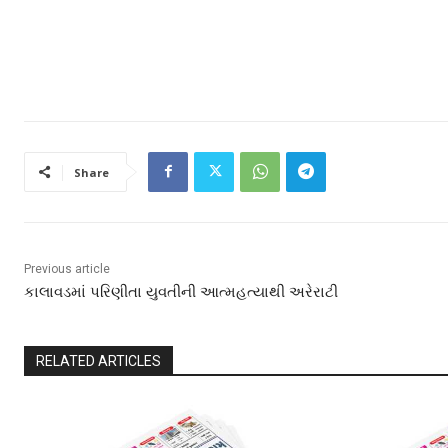
Share
Previous article
કાલાવડમાં પરિણીતા યુવતીની આત્મહત્યાથી અરેરાટી
RELATED ARTICLES