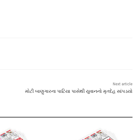
Next article
મોટી બાણુગારના પાટિયા પાસેથી યુવાનનો મૃતદેહ સાંપડયો