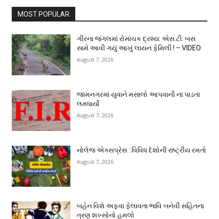
MOST POPULAR
ગીરના જંગલમાં રોમાંચક દ્રશ્ય: એસ.ટી. બસ
સામે આવી ગયું આખું લાયન ફેમિલી ! – VIDEO
August 7, 2026
જામનગરમાં યુવાને મસાલો આપવાની ના પાડતા
લમધાર્યો
August 7, 2026
નોલેજ એક્સપ્રેસ : વિવિધ દેશોની રાષ્ટ્રીય રમતો
August 7, 2026
બહેન વિશે અફવા ફેલાવતા ભાવિ બનેવી સહિતના
ત્રણ શખ્સોનો હુમલો