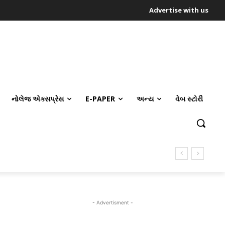
Advertise with us
નોલેજ એક્સપ્રેસ
E-PAPER
અન્ય
વેબ સ્ટોરી
- Advertisment -