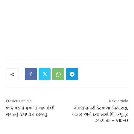
Previous article
Next article
ભાણવડમાં કૂવામાં ખાબકેલી
એક્સપાયરી ડેટવાળા બિયારણ,
મગરનું દિલધડક રેસ્ક્યુ
ખાતર અને દવા સાથે પિતા-પુત્ર
ઝડપાયા – VIDEO