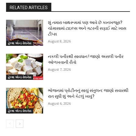
RELATED ARTICLES
શું તમારા બાથરૂમમાં પણ આવે છે કાનખજૂરા?
ચોમાસામાં ટાઇલ્સ અને ગટરની સફાઈ માટે ખાસ
ટીપ્સ
August 8, 2026
હેલ્થ એન્ડ વેલનેસ
નકલી પનીરથી સાવધાન ! જાણો અસલી પનીર
ઓળખવાની રીતો
August 7, 2026
હેલ્થ એન્ડ વેલનેસ
ભોજનમાં પ્રોટીનનું સાચું સંતુલન: જાણો સવારથી
રાત સુધી શું અને કેટલું ખાવું?
August 6, 2026
હેલ્થ એન્ડ વેલનેસ