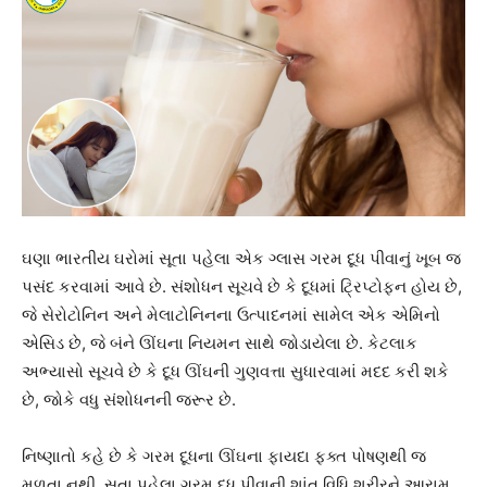
ઘણા ભારતીય ઘરોમાં સૂતા પહેલા એક ગ્લાસ ગરમ દૂધ પીવાનું ખૂબ જ
પસંદ કરવામાં આવે છે. સંશોધન સૂચવે છે કે દૂધમાં ટ્રિપ્ટોફન હોય છે,
જે સેરોટોનિન અને મેલાટોનિનના ઉત્પાદનમાં સામેલ એક એમિનો
એસિડ છે, જે બંને ઊંઘના નિયમન સાથે જોડાયેલા છે. કેટલાક
અભ્યાસો સૂચવે છે કે દૂધ ઊંઘની ગુણવત્તા સુધારવામાં મદદ કરી શકે
છે, જોકે વધુ સંશોધનની જરૂર છે.
નિષ્ણાતો કહે છે કે ગરમ દૂધના ઊંઘના ફાયદા ફક્ત પોષણથી જ
મળતા નથી. સૂતા પહેલા ગરમ દૂધ પીવાની શાંત વિધિ શરીરને આરામ