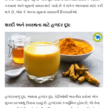
કરવામાં અને સૂવાનો સમય થઈ ગયો છે તે સંકેત આપવામાં મદદ કરી
શકે છે, જેમ કે અન્ય સૂવાના સમયની દિનચર્યાઓ.
શરદી અને સ્વસ્થતા માટે હળદર દૂધ:
હળદરવાળું દૂધ, અથવા હળદર દૂધ, પેઢીઓથી ભારતીય ઘરોમાં એક
મુખ્ય ઘરગથ્થુ ઉપાય રહ્યું છે. હળદરમાં કર્ક્યુમિન હોય છે, જે તેના