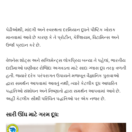
પેઢીઓથી, માંદગી અને સ્વસ્થતા દરમિયાન દૂધને પૌષ્ટિક ખોરાક
માનવામાં આવે છે કારણ કે તે પ્રોટીન, કેલ્શિયમ, વિટામિન્સ અને
ઉર્જા પ્રદાન કરે છે.
વેલનેસ શોટ્સ અને સપ્લિમેન્ટ્સ લોકપ્રિય બન્યા તે પહેલાં, ભારતીય
દાદીમાઓ ઘણીવાર રોજિંદા અગવડતા માટે સાદા ગ્લાસ દૂધ તરફ વળતી
હતી. જ્યારે દરેક પરંપરાગત ઉપાયને મજબૂત વૈજ્ઞાનિક પુરાવાઓ
દ્વારા સમર્થન આપવામાં આવતું નથી, ત્યારે કેટલીક દૂધ આધારિત
પદ્ધતિઓ સંશોધન અને નિષ્ણાતો દ્વારા સમર્થન આપવામાં આવે છે.
અહીં કેટલીક સૌથી પરિચિત પદ્ધતિઓ પર એક નજર છે.
સારી ઊંઘ માટે ગરમ દૂધ: