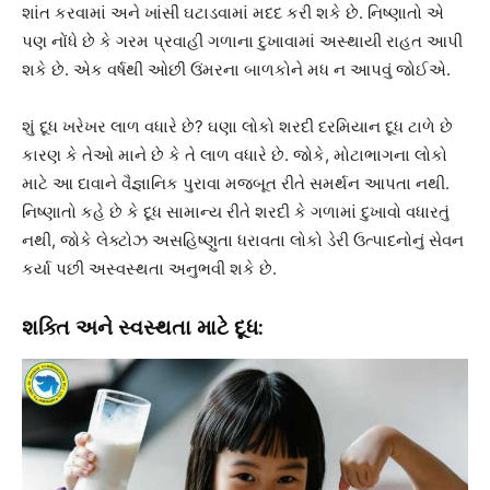
શાંત કરવામાં અને ખાંસી ઘટાડવામાં મદદ કરી શકે છે. નિષ્ણાતો એ
પણ નોંધે છે કે ગરમ પ્રવાહી ગળાના દુખાવામાં અસ્થાયી રાહત આપી
શકે છે. એક વર્ષથી ઓછી ઉંમરના બાળકોને મધ ન આપવું જોઈએ.
શું દૂધ ખરેખર લાળ વધારે છે? ઘણા લોકો શરદી દરમિયાન દૂધ ટાળે છે
કારણ કે તેઓ માને છે કે તે લાળ વધારે છે. જોકે, મોટાભાગના લોકો
માટે આ દાવાને વૈજ્ઞાનિક પુરાવા મજબૂત રીતે સમર્થન આપતા નથી.
નિષ્ણાતો કહે છે કે દૂધ સામાન્ય રીતે શરદી કે ગળામાં દુખાવો વધારતું
નથી, જોકે લેક્ટોઝ અસહિષ્ણુતા ધરાવતા લોકો ડેરી ઉત્પાદનોનું સેવન
કર્યા પછી અસ્વસ્થતા અનુભવી શકે છે.
શક્તિ અને સ્વસ્થતા માટે દૂધ: