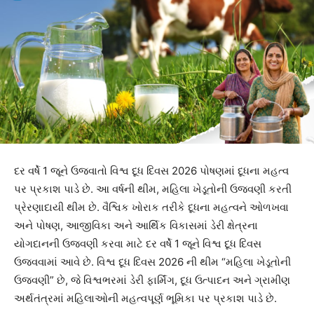
દર વર્ષે 1 જૂને ઉજવાતો વિશ્વ દૂધ દિવસ 2026 પોષણમાં દૂધના મહત્વ
પર પ્રકાશ પાડે છે. આ વર્ષની થીમ, મહિલા ખેડૂતોની ઉજવણી કરતી
પ્રેરણાદાયી થીમ છે. વૈશ્વિક ખોરાક તરીકે દૂધના મહત્વને ઓળખવા
અને પોષણ, આજીવિકા અને આર્થિક વિકાસમાં ડેરી ક્ષેત્રના
યોગદાનની ઉજવણી કરવા માટે દર વર્ષે 1 જૂને વિશ્વ દૂધ દિવસ
ઉજવવામાં આવે છે. વિશ્વ દૂધ દિવસ 2026 ની થીમ “મહિલા ખેડૂતોની
ઉજવણી” છે, જે વિશ્વભરમાં ડેરી ફાર્મિંગ, દૂધ ઉત્પાદન અને ગ્રામીણ
અર્થતંત્રમાં મહિલાઓની મહત્વપૂર્ણ ભૂમિકા પર પ્રકાશ પાડે છે.