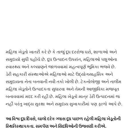
મહિલા ખેડૂતો ખાતરી કરે છે કે તાજું દૂધ દરરોજ ઘરો, શાળાઓ અને
સમુદાયો સુધી પહોંચે છે. દૂધ ઉત્પાદન ઉપરાંત, મહિલાઓ પશુઓના
સ્વાસ્થ્ય અને કલ્યાણને જાળવવામાં મહત્વપૂર્ણ ભૂમિકા ભજવે છે.
ડેરી સહકારી સંસ્થાઓએ મહિલાઓ માટે ઉદ્યોગસાહસિક અને
સમુદાયના નેતા બનવાની નવી તકો ખોલી છે. ટેકનોલોજી અને તાલીમ
મહિલા ખેડૂતોને ઉત્પાદકતા સુધારવા અને તેમની આજીવિકા મજબૂત
બનાવવામાં મદદ કરી રહી છે. મહિલા ખેડૂતો માત્ર ડેરી ઉત્પાદનમાં જ
નહીં પરંતુ ખાદ્ય સુરક્ષા અને સમુદાય સુખાકારીમાં પણ ફાળો આપે છે.
આ વિશ્વ દૂધ દિવસે, ચાલો દરેક ગ્લાસ દૂધ પાછળ રહેલી મહિલા ખેડૂતોની
સ્થિતિસ્થાપકતા, સમર્પણ અને સિદ્ધિઓની ઉજવણી કરીએ.