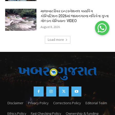
માલાબાર રિવર ઇન્ટરનેશનલ કાયકિંગ
કોમ્પિટિશન-2026માં જામનગરના નચિકેતા ગુપ્તા
ગોલ્ડન ચેમ્પિયન- VIDEO
August 8, 2026
Load more
Disclaimer
Privacy Policy
Corrections Policy
Editorial Team
Ethics Policy
Fast Checking Policy
Ownership & funding