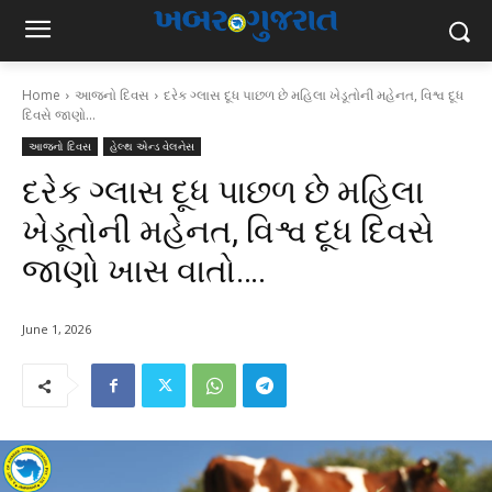
Home
આજનો દિવસ
દરેક ગ્લાસ દૂધ પાછળ છે મહિલા ખેડૂતોની મહેનત, વિશ્વ દૂધ
દિવસે જાણો...
આજનો દિવસ
હેલ્થ એન્ડ વેલનેસ
દરેક ગ્લાસ દૂધ પાછળ છે મહિલા
ખેડૂતોની મહેનત, વિશ્વ દૂધ દિવસે
જાણો ખાસ વાતો….
June 1, 2026