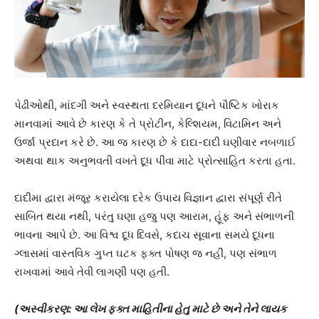
પેઢીઓથી, માંદગી અને સ્વસ્થતા દરમિયાન દૂધને પૌષ્ટિક ખોરાક
માનવામાં આવે છે કારણ કે તે પ્રોટીન, કેલ્શિયમ, વિટામિન અને
ઉર્જા પ્રદાન કરે છે. આ જ કારણ છે કે દાદા-દાદી ઘણીવાર નબળાઈ
અથવા થાક અનુભવતી વખતે દૂધ પીવા માટે પ્રોત્સાહિત કરતા હતા.
દાદીમા દ્વારા મંજૂર કરાયેલા દરેક ઉપાય વિજ્ઞાન દ્વારા સંપૂર્ણ રીતે
સાબિત થયા નથી, પરંતુ ઘણા હજુ પણ આરામ, હૂંફ અને સંભાળની
ભાવના આપે છે. આ વિશ્વ દૂધ દિવસે, કદાચ સૂવાના સમયે દૂધના
ગ્લાસમાં વાસ્તવિક ગુપ્ત ઘટક ફક્ત પોષણ જ નહીં, પણ સંભાળ
રાખવામાં આવે તેવી લાગણી પણ હતી.
(અસ્વીકરણ: આ લેખ ફક્ત માહિતીના હેતુ માટે છે અને તેને લાયક