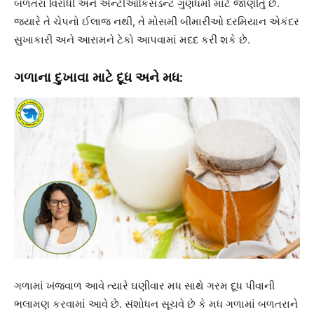
બળતરા વિરોધી અને એન્ટીઑકિસડન્ટ ગુણધર્મો માટે જાણીતું છે.
જ્યારે તે ચેપનો ઈલાજ નથી, તે મોસમી બીમારીઓ દરમિયાન એકંદર
સુખાકારી અને આરામને ટેકો આપવામાં મદદ કરી શકે છે.
ગળાના દુખાવા માટે દૂધ અને મધ:
ગળામાં ખંજવાળ આવે ત્યારે ઘણીવાર મધ સાથે ગરમ દૂધ પીવાની
ભલામણ કરવામાં આવે છે. સંશોધન સૂચવે છે કે મધ ગળામાં બળતરાને