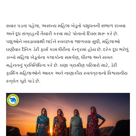
સવાર પડતા પહેલા, અસંખ્ય મહિલા ખેડૂતો પશુધનની સંભાળ રાખવા
અને દૂધ સંગ્રહની તૈયારી કરવા માટે પોતાનો દિવસ શરૂ કરે છે.
પશુઓને ખવડાવવાથી લઈને સ્વચ્છતા જાળવવા સુધી, મહિલાઓ
ઘણીવાર દૈનિક ડેરી ફાર્મ કામગીરીના કેન્દ્રમાં હોય છે. દરેક દૂધ ભરેલું
ડબ્બો મહિલા ખેડૂતોના કલાકોના સમર્પણ, ધીરજ અને સખત
મહેનતનું પ્રતિનિધિત્વ કરે છે. ઘણા ગ્રામીણ પરિવારો માટે, ડેરી
ફાર્મિંગ મહિલાઓને આવક અને નાણાકીય સ્વતંત્રતાનો વિશ્વસનીય
સ્ત્રોત પૂરો પાડે છે.