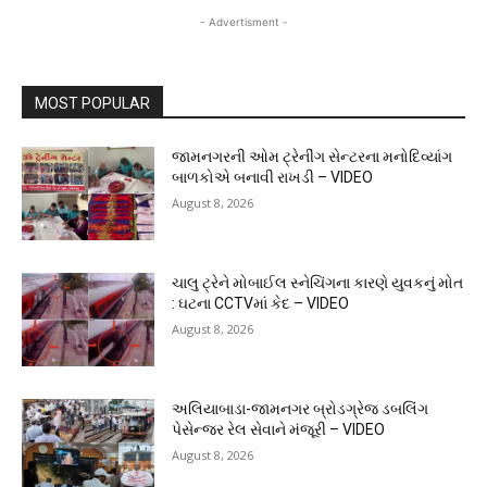
- Advertisment -
MOST POPULAR
જામનગરની ઓમ ટ્રેનીંગ સેન્ટરના મનોદિવ્યાંગ
બાળકોએ બનાવી રાખડી – VIDEO
August 8, 2026
ચાલુ ટ્રેને મોબાઈલ સ્નેચિંગના કારણે યુવકનું મોત
: ઘટના CCTVમાં કેદ – VIDEO
August 8, 2026
અલિયાબાડા-જામનગર બ્રોડગ્રેજ ડબલિંગ
પેસેન્જર રેલ સેવાને મંજૂરી – VIDEO
August 8, 2026