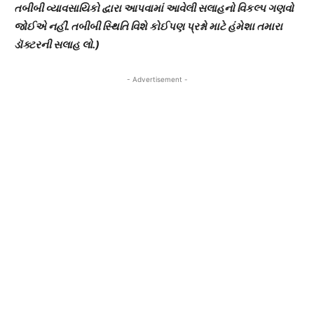
તબીબી વ્યાવસાયિકો દ્વારા આપવામાં આવેલી સલાહનો વિકલ્પ ગણવો
જોઈએ નહીં. તબીબી સ્થિતિ વિશે કોઈપણ પ્રશ્નો માટે હંમેશા તમારા
ડૉક્ટરની સલાહ લો.)
- Advertisement -