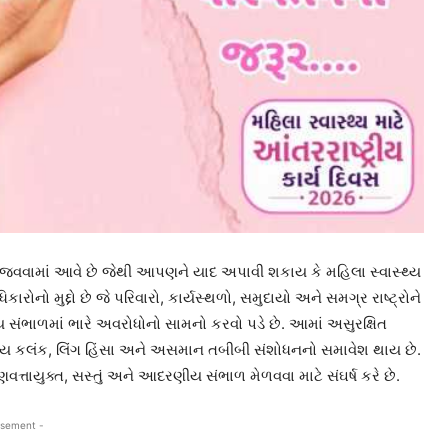
િવસ ઉજવવામાં આવે છે જેથી આપણને યાદ અપાવી શકાય કે મહિલા સ્વાસ્થ્ય
નો મુદ્દો છે જે પરિવારો, કાર્યસ્થળો, સમુદાયો અને સમગ્ર રાષ્ટ્રોને
ય સંભાળમાં ભારે અવરોધોનો સામનો કરવો પડે છે. આમાં અસુરક્ષિત
થ્ય કલંક, લિંગ હિંસા અને અસમાન તબીબી સંશોધનનો સમાવેશ થાય છે.
્તાયુક્ત, સસ્તું અને આદરણીય સંભાળ મેળવવા માટે સંઘર્ષ કરે છે.
isement -