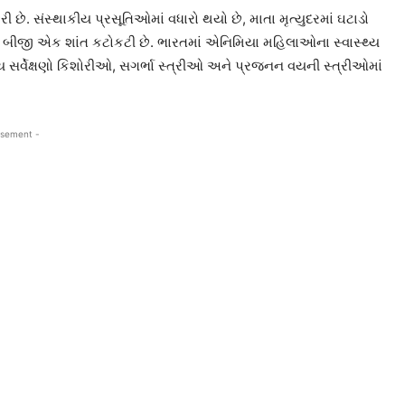
રી છે. સંસ્થાકીય પ્રસૂતિઓમાં વધારો થયો છે, માતા મૃત્યુદરમાં ઘટાડો
ં બીજી એક શાંત કટોકટી છે. ભારતમાં એનિમિયા મહિલાઓના સ્વાસ્થ્ય
 સર્વેક્ષણો કિશોરીઓ, સગર્ભા સ્ત્રીઓ અને પ્રજનન વયની સ્ત્રીઓમાં
isement -