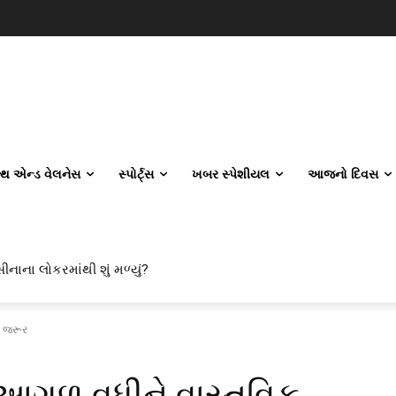
લ્થ એન્ડ વેલનેસ
સ્પોર્ટ્સ
ખબર સ્પેશીયલ
આજનો દિવસ
ીનાના લોકરમાંથી શું મળ્યું?
વિલ એન્જિનિયરિંગ કેમ પસંદ કરી રહ્યા છે? IITનો ટ્રેન્ડ બદલાઈ ગયો છે
ી જરૂર
ી આગળ વધીને વાસ્તવિક