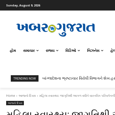
Sunday, August 9, 2026
હોમ
સમાચાર
રાજ્ય
વિડિઓ
બિઝનેસ
હે
બાંગ્લાદેશના ભ્રષ્ટાચાર વિરોધી વિભાગને શેખ હસ
ટોપર્સ કોમ્પ્યુટર સાયન્સ અને AI કરતાં સિ
TRENDING NOW
Home
આજનો દિવસ
મહિલા સ્વાસ્થ્ય: જાગૃતિથી આગળ વધીને વાસ્તવિક પરિવર્તનન
આજનો દિવસ
મહિલા સ્વાસ્થ્ય: જાગૃતિથ