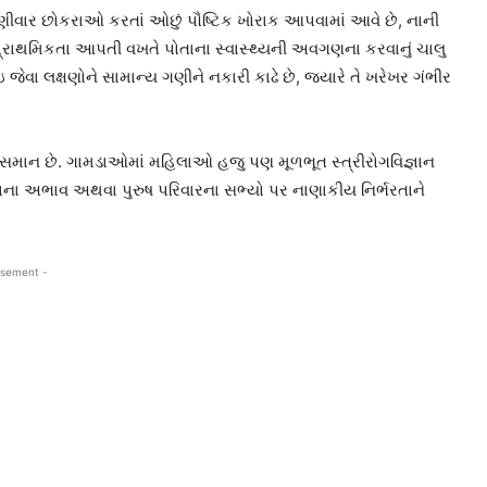
ઘણીવાર છોકરાઓ કરતાં ઓછું પૌષ્ટિક ખોરાક આપવામાં આવે છે, નાની
 પ્રાથમિકતા આપતી વખતે પોતાના સ્વાસ્થ્યની અવગણના કરવાનું ચાલુ
ેવા લક્ષણોને સામાન્ય ગણીને નકારી કાઢે છે, જ્યારે તે ખરેખર ગંભીર
સમાન છે. ગામડાઓમાં મહિલાઓ હજુ પણ મૂળભૂત સ્ત્રીરોગવિજ્ઞાન
તાના અભાવ અથવા પુરુષ પરિવારના સભ્યો પર નાણાકીય નિર્ભરતાને
isement -