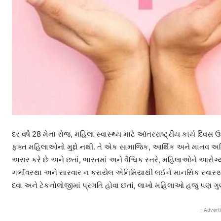
દર વર્ષે 28 મેના રોજ, મહિલા સ્વાસ્થ્ય માટે આંતરરાષ્ટ્રીય કાર્ય દ
ફક્ત મહિલાઓનો મુદ્દો નથી. તે એક સામાજિક, આર્થિક અને માનવ અધિકારો
અસર કરે છે
અને છતાં, ભારતમાં અને વૈશ્વિક સ્તરે, મહિલાઓને આરોગ્
ગર્ભાવસ્થા અને સારવાર ન કરાયેલ એનિમિયાથી લઈને માનસિક સ્વાસ્
દવા અને ટેકનોલોજીમાં પ્રગતિ હોવા છતાં, લાખો મહિલાઓ હજુ પણ ગુણવત
- Advert