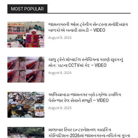
MOST POPULAR
જામનગરની ઓમ ટ્રેનીંગ સેન્ટરના મનોદિવ્યાંગ
બાળકોએ બનાવી રાખડી – VIDEO
August 8, 2026
ચાલુ ટ્રેને મોબાઈલ સ્નેચિંગના કારણે યુવકનું
મોત : ઘટના CCTVમાં કેદ – VIDEO
August 8, 2026
અલિયાબાડા-જામનગર બ્રોડગ્રેજ ડબલિંગ
પેસેન્જર રેલ સેવાને મંજૂરી – VIDEO
August 8, 2026
માલાબાર રિવર ઇન્ટરનેશનલ કાયકિંગ
કોમ્પિટિશન-2026માં જામનગરના નચિકેતા ગુપ્તા