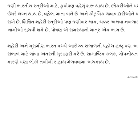
ઘણી ભારતીય સ્ત્રીઓ માટે, કુપોષણ વહેલું શરૂ થાય છે. છોકરીઓને 
ઉંમરે લગ્ન થાય છે, વહેલા માતા બને છે અને કૌટુંબિક જવાબદારીઓને
રાખે છે. શિક્ષિત શહેરી સ્ત્રીઓ પણ ઘણીવાર થાક, ચક્કર અથવા નબળાઇ જ
ખામીઓ સૂચવી શકે છે. પોષણ એ સમસ્યાનો માત્ર એક ભાગ છે.
શહેરી અને ગ્રામીણ ભારત વચ્ચે આરોગ્ય સંભાળની પહોંચ હજુ પણ અ
સંભાળ માટે લાંબા અંતરની મુસાફરી કરે છે. સામાજિક કલંક, ગોપનીય
કારણે ઘણા લોકો તબીબી સહાય મેળવવામાં અચકાય છે.
- Advert