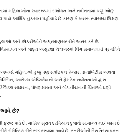
માં મહિલાઓના સ્વાસ્થ્યમાં સંશોધન અને નવીનતામાં ઘણું ઓછું
ટા પાયે આર્થિક નુકસાન પહોંચાડે છે કારણ કે ખરાબ સ્વાસ્થ્ય શિક્ષણ
મહિલાઓ અને છોકરીઓને અપ્રમાણસર રીતે અસર કરે છે.
િસ્થાપન અને ખાદ્ય અસુરક્ષા વિશ્વભરમાં લિંગ સમાનતામાં પ્રગતિને
્તરે, અબજો મહિલાઓ હજુ પણ સર્વાઇકલ કેન્સર, ડાયાબિટીસ અથવા
મેડિસિન, આરોગ્ય એપ્લિકેશનો અને ફેમટેક નવીનતાઓ દ્વારા
 ડિજિટલ સાક્ષરતા, પોષણક્ષમતા અને ગોપનીયતાની ચિંતાઓ ઘણી
.
 આવે છે?
ફરજ પાડે છે. માસિક સ્રાવ દરમિયાન દુખાવો સામાન્ય થઈ જાય છે
કે રોમેન્ટિક રીતે રજૂ કરવામાં આવે છે. સ્ત્રીઓની સ્થિતિસ્થાપકતા