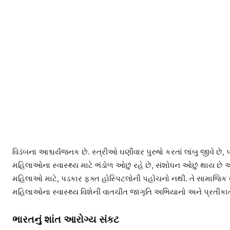
વિડંબના આશ્ચર્યજનક છે. સ્ત્રીઓ ઘણીવાર પુરુષો કરતાં લાંબુ જીવે છે, પરંત
મહિલાઓના સ્વાસ્થ્ય માટે ભંડોળ ઓછું રહે છે, સંશોધન ઓછું થાય છ
મહિલાઓ માટે, પડકાર ફક્ત હોસ્પિટલોની પહોંચનો નથી. તે સામાજિક 
મહિલાઓના સ્વાસ્થ્ય વિશેની વાતચીત જાગૃતિ અભિયાનો અને પ્રતીકા
ભારતનું શાંત આરોગ્ય સંકટ