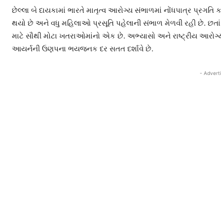
છેલ્લા બે દાયકામાં ભારતે માતૃત્વ આરોગ્ય સંભાળમાં નોંધપાત્ર પ્રગતિ ક
થયો છે અને વધુ મહિલાઓ પ્રસૂતિ પહેલાની સંભાળ મેળવી રહી છે.
છતા
માટે સૌથી મોટા ખતરાઓમાંનો એક છે. અભ્યાસો અને રાષ્ટ્રીય આરોગ્ય
આયર્નની ઉણપના ભયજનક દર સતત દર્શાવે છે.
- Advert