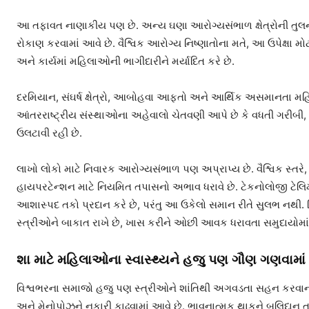
આ તફાવત નાણાકીય પણ છે. અન્ય ઘણા આરોગ્યસંભાળ ક્ષેત્રોની તુલના
રોકાણ કરવામાં આવે છે. વૈશ્વિક આરોગ્ય નિષ્ણાતોના મતે, આ ઉપેક્ષા મો
અને કાર્યમાં મહિલાઓની ભાગીદારીને મર્યાદિત કરે છે.
દરમિયાન, સંઘર્ષ ક્ષેત્રો, આબોહવા આફતો અને આર્થિક અસમાનતા 
આંતરરાષ્ટ્રીય સંસ્થાઓના અહેવાલો ચેતવણી આપે છે કે વધતી ગરીબી, વ
ઉલટાવી રહી છે.
લાખો લોકો માટે નિવારક આરોગ્યસંભાળ પણ અપ્રાપ્ય છે. વૈશ્વિક સ
હાયપરટેન્શન માટે નિયમિત તપાસનો અભાવ ધરાવે છે. ટેકનોલોજી ટેલિ
આશાસ્પદ તકો પ્રદાન કરે છે, પરંતુ આ ઉકેલો સમાન રીતે સુલભ નથી.
સ્ત્રીઓને બાકાત રાખે છે, ખાસ કરીને ઓછી આવક ધરાવતા સમુદાયોમાં
શા માટે મહિલાઓના સ્વાસ્થ્યને હજુ પણ ગૌણ ગણવામાં
વિશ્વભરના સમાજો હજુ પણ સ્ત્રીઓને શાંતિથી અગવડતા સહન કરવાની 
અને મેનોપોઝને નકારી કાઢવામાં આવે છે. ભાવનાત્મક થાકને બલિદાન તરી