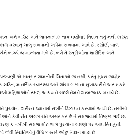
ું ડિપ્રેશન, બર્નઆઉટ અને ભાવનાત્મક થાક ઘણીવાર નિદાન થતું નથી કારણ
ાર્ય કરવાનું ચાલુ રાખવાની અપેક્ષા રાખવામાં આવે છે. રસોઈ, બાળ
ને ભાગ્યે જ માન્યતા મળે છે, ભલે તે સ્ત્રીઓના શારીરિક અને
ા અને પજવણી એ માત્ર સલામતીની ચિંતાઓ જ નથી, પરંતુ મુખ્ય જાહેર
શક્તિ, માનસિક સ્વાસ્થ્ય અને લાંબા ગાળાના સુખાકારીને અસર કરે
સ્થાઓ મહિલાઓને રક્ષણ આપવાને બદલે તેમને શરમજનક બનાવે છે.
પુરુષોના શરીરને ધ્યાનમાં રાખીને ડિઝાઇન કરવામાં આવી છે. તબીબી
્રીઓને કેવી રીતે અલગ રીતે અસર કરે છે તે સમજવામાં નિષ્ફળ ગઈ છે.
ે કારણ કે તબીબી સમજ મોટાભાગે પુરુષોના લક્ષણો પર આધારિત હતી.
 જેવી સ્થિતિઓનું વૈશ્વિક સ્તરે ઓછું નિદાન થાય છે.