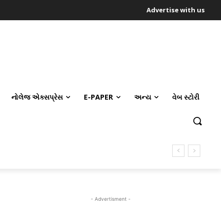
Advertise with us
નોલેજ એક્સપ્રેસ
E-PAPER
અન્ય
વેબ સ્ટોરી
- Advertisment -