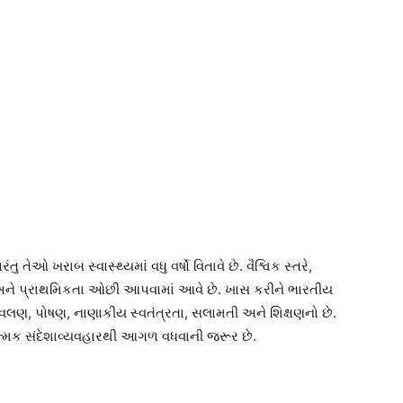
ુ તેઓ ખરાબ સ્વાસ્થ્યમાં વધુ વર્ષો વિતાવે છે. વૈશ્વિક સ્તરે,
ે અને પ્રાથમિકતા ઓછી આપવામાં આવે છે. ખાસ કરીને ભારતીય
વલણ, પોષણ, નાણાકીય સ્વતંત્રતા, સલામતી અને શિક્ષણનો છે.
ત્મક સંદેશાવ્યવહારથી આગળ વધવાની જરૂર છે.