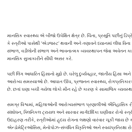
માનસિક સ્વાસ્થ્ય એ બીજો ઉપેક્ષિત ક્ષેત્ર છે. ચિંતા, પ્રસૂતિ પછીન
કે સ્ત્રીઓ પાસેથી ‘એડજસ્ટ’ થવાની અને તણાવને ધ્યાનમાં લીધા વિના ક
સંભાળ, વડીલોની સંભાળ અને ભાવનાત્મક વ્યવસ્થાપન જેવા અવેતન કાર્ય
માનસિક સુખાકારીને સીધી અસર કરે.
પછી લિંગ આધારિત હિંસાનો મુદ્દો છે. ઘરેલુ દુર્વ્યવહાર, જાતીય હિંસ
આરોગ્ય સમસ્યાઓ છે. આઘાત ઊંઘ, પ્રજનન સ્વાસ્થ્ય, રોગપ્રતિકારક 
છે. છતાં ઘણા બચી ગયેલા લોકો મૌન રહે છે કારણ કે સામાજિક વ્યવ
સમગ્ર વિશ્વમાં, મહિલાઓની આરોગ્યસંભાળ પ્રણાલીઓ ઐતિહાસિક રીતે 
સંશોધન, ક્લિનિકલ ટ્રાયલ અને સારવાર માર્ગદર્શિકા ઘણીવાર રોગો સ્ત
ઉદાહરણ તરીકે, સ્ત્રીઓમાં હૃદય રોગના લક્ષણો વારંવાર ચૂકી જાય છ
એન્ડોમેટ્રિઓસિસ, મેનોપોઝ-સંબંધિત વિકૃતિઓ અને સ્વયંપ્રતિરક્ષા રોગો