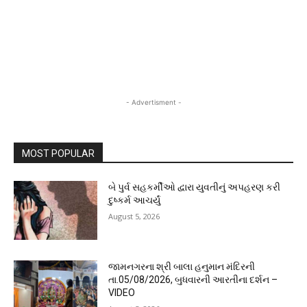
- Advertisment -
MOST POPULAR
બે પુર્વ સહકર્મીઓ દ્વારા યુવતીનું અપહરણ કરી
દુષ્કર્મ આચર્યું
August 5, 2026
જામનગરના શ્રી બાલા હનુમાન મંદિરની
તા.05/08/2026, બુધવારની આરતીના દર્શન –
VIDEO