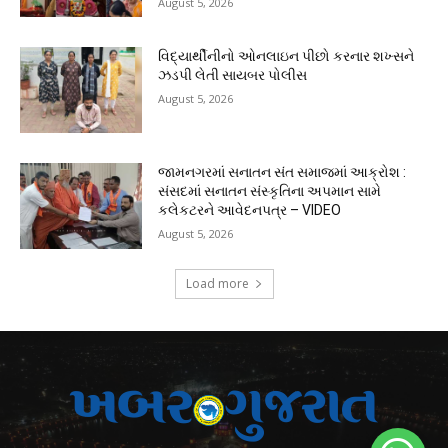
August 5, 2026
વિદ્યાર્થીનીનો ઓનલાઇન પીછો કરનાર શખ્સને
ઝડપી લેતી સાયબર પોલીસ
August 5, 2026
જામનગરમાં સનાતન સંત સમાજમાં આક્રોશ :
સંસદમાં સનાતન સંસ્કૃતિના અપમાન સામે
કલેકટરને આવેદનપત્ર – VIDEO
August 5, 2026
Load more