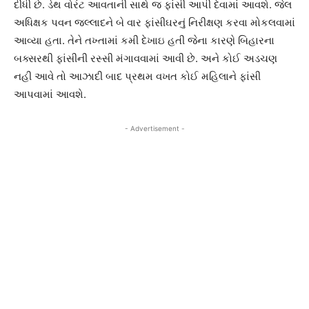
દીધી છે. ડેથ વોરંટ આવતાની સાથે જ ફાંસી આપી દેવામાં આવશે. જેલ
અધિક્ષક પવન જલ્લાદને બે વાર ફાંસીઘરનું નિરીક્ષણ કરવા મોકલવામાં
આવ્યા હતા. તેને તખ્તામાં કમી દેખાઇ હતી જેના કારણે બિહારના
બક્સરથી ફાંસીની રસ્સી મંગાવવામાં આવી છે. અને કોઈ અડચણ
નહી આવે તો આઝાદી બાદ પ્રથમ વખત કોઈ મહિલાને ફાંસી
આપવામાં આવશે.
- Advertisement -