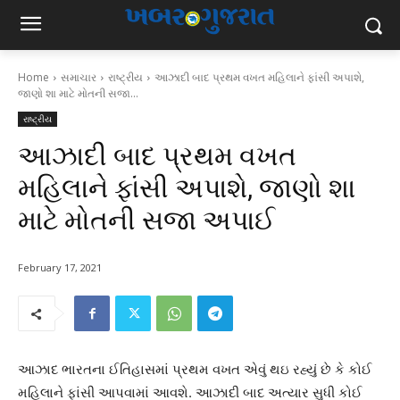
Home
સમાચાર
રાષ્ટ્રીય
આઝાદી બાદ પ્રથમ વખત મહિલાને ફાંસી અપાશે,
જાણો શા માટે મોતની સજા...
રાષ્ટ્રીય
આઝાદી બાદ પ્રથમ વખત
મહિલાને ફાંસી અપાશે, જાણો શા
માટે મોતની સજા અપાઈ
February 17, 2021
આઝાદ ભારતના ઈતિહાસમાં પ્રથમ વખત એવું થઇ રહ્યું છે કે કોઈ
મહિલાને ફાંસી આપવામાં આવશે. આઝાદી બાદ અત્યાર સુધી કોઈ