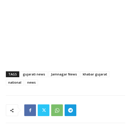
TAGS
gujarati news
Jamnagar News
khabar gujarat
national
news