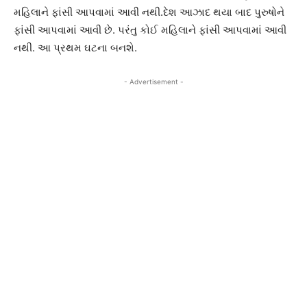
મહિલાને ફાંસી આપવામાં આવી નથી.દેશ આઝાદ થયા બાદ પુરુષોને
ફાંસી આપવામાં આવી છે. પરંતુ કોઈ મહિલાને ફાંસી આપવામાં આવી
નથી. આ પ્રથમ ઘટના બનશે.
- Advertisement -