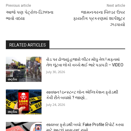
Previous article
Next article
આજે પણ પેટ્રોલ-ડિઝલના
જામનગરના બિલ્ડર ઉપર
ભાવો વધ્યા
ફાયરીંગ પ્રકરણમાં શાર્પશૂટર
ઝડપાયો
RELATED ARTICLES
રોડ પર ઢોળાયું હજારો લીટર મોંઘુ તેલ ! મફતમાં
તેલ લૂંટવા લોકો વચ્ચે થઈ ભારે પડાપડી – VIDEO
July 30, 2026
રાષ્ટ્રીય
સાવધાન ! ઇન્સ્ટન્ટ લોન એપ્લિકેશન ફ્રોડથી
કેવી રીતે બચશો ? જાણો…
July 24, 2026
રાષ્ટ્રીય
સાયબર ફ્રોડથી બચો: Fake Profile રિપોર્ટ કરવા
માટે આટલું ખાસ યાદ રાખો