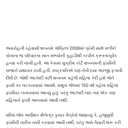
અમરોહની રહેવાસી શબનમે એપ્રિલ 2008માં પ્રેમી સાથે મળીને
પોતાના જ પરિવારના સાત સભ્યોની કૂહાડીથી કાપીને ક્રૂરતાપૂર્વક
હત્યા કરી નાંખી હતી. આ કેસમાં સુપ્રીમ કોર્ટે શબનમની ફાંસીની
સજાને યથાવત રાખી હતી. રાષ્ટ્રપતિએ પણ તેની દયા અરજી ફગાવી
દીધી છે. જેથી આઝાદી પછી શબનમ પહેલી મહિલા કેદી હશે જેને
ફાંસી પર લટકાવવામાં આવશે. મથુરા જેલમાં 150 વર્ષ પહેલા મહિલા
ફાંસીઘર બનાવવામાં આવ્યું હતું. પરંતુ આઝાદી બાદ ત્યાં એક પણ
મહિલાને ફાંસી આપવામાં આવી નથી.
વરિષ્ઠ જેલ અધીક્ષક શૈલેન્દ્ર કુમાર મૈત્રેયે જણાવ્યું કે, હજુંસુધી
ફાંસીની તારીખ નક્કી કરવામાં આવી નથી, પરંતુ અમે તૈયારી શરૂ કરી