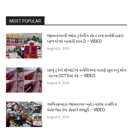
MOST POPULAR
જામનગરની ઓમ ટ્રેનીંગ સેન્ટરના મનોદિવ્યાંગ
બાળકોએ બનાવી રાખડી – VIDEO
August 8, 2026
ચાલુ ટ્રેને મોબાઈલ સ્નેચિંગના કારણે યુવકનું મોત
: ઘટના CCTVમાં કેદ – VIDEO
August 8, 2026
અલિયાબાડા-જામનગર બ્રોડગ્રેજ ડબલિંગ
પેસેન્જર રેલ સેવાને મંજૂરી – VIDEO
August 8, 2026