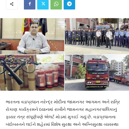
ભારતના વડાપ્રધાન નરેન્દ્ર મોદીના જામનગર આગમન અને રાત્રિ
રોકાણ કાર્યક્રમને ધ્યાનમાં રાખીને જામનગર મહાનગરપાલિકાનું
ફાયર તંત્ર સંપૂર્ણપણે એલર્ટ મોડમાં મુકાઈ ગયું છે. વડાપ્રધાનના
બંદોબસ્તને લઈને શહેરમાં વિશેષ સુરક્ષા અને અગ્નિસુરક્ષા વ્યવસ્થા