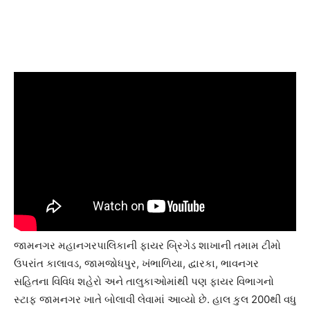
જામનગર મહાનગરપાલિકાની ફાયર બ્રિગેડ શાખાની તમામ ટીમો
ઉપરાંત કાલાવડ, જામજોધપુર, ખંભાળિયા, દ્વારકા, ભાવનગર
સહિતના વિવિધ શહેરો અને તાલુકાઓમાંથી પણ ફાયર વિભાગનો
સ્ટાફ જામનગર ખાતે બોલાવી લેવામાં આવ્યો છે. હાલ કુલ 200થી વધુ