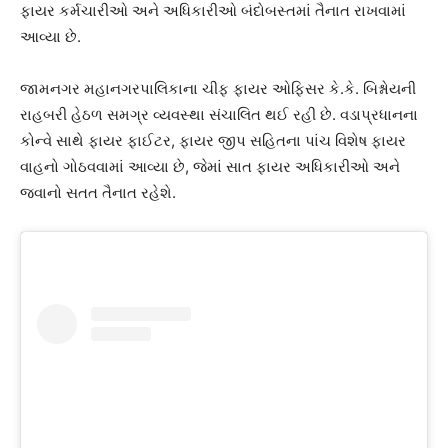
ફાયર કર્મચારીઓ અને અધિકારીઓ બંદોબસ્તમાં તૈનાત રાખવામાં
આવ્યા છે.
જામનગર મહાનગરપાલિકાના ચીફ ફાયર ઓફિસર કે.કે. બિશ્નોયની
રાહબરી હેઠળ સમગ્ર વ્યવસ્થા સંચાલિત થઈ રહી છે. વડાપ્રધાનના
કોન્વે સાથે ફાયર ફાઈટર, ફાયર જીપ સહિતના પાંચ વિશેષ ફાયર
વાહનો ગોઠવવામાં આવ્યા છે, જેમાં સાત ફાયર અધિકારીઓ અને
જવાનો સતત તૈનાત રહેશે.