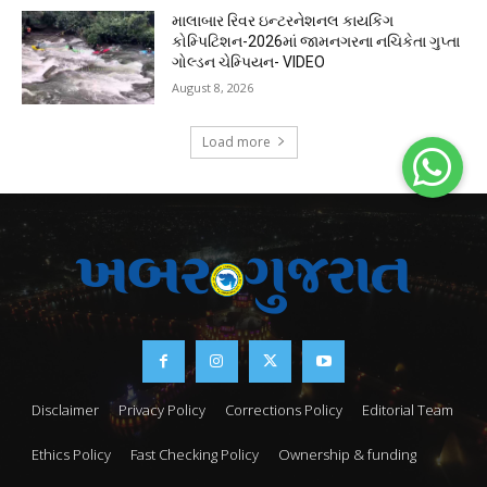
માલાબાર રિવર ઇન્ટરનેશનલ કાયકિંગ
કોમ્પિટિશન-2026માં જામનગરના નચિકેતા ગુપ્તા
ગોલ્ડન ચેમ્પિયન- VIDEO
August 8, 2026
Load more
Disclaimer
Privacy Policy
Corrections Policy
Editorial Team
Ethics Policy
Fast Checking Policy
Ownership & funding