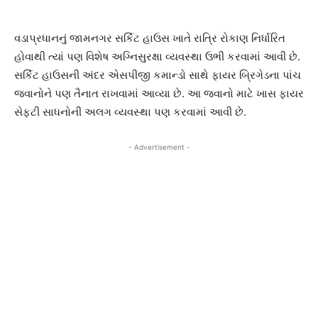
વડાપ્રધાનનું જામનગર સર્કિટ હાઉસ ખાતે રાત્રિ રોકાણ નિર્ધારિત
હોવાથી ત્યાં પણ વિશેષ અગ્નિસુરક્ષા વ્યવસ્થા ઉભી કરવામાં આવી છે.
સર્કિટ હાઉસની અંદર એસપીજી કમાન્ડો સાથે ફાયર બ્રિગેડના પાંચ
જવાનોને પણ તૈનાત રાખવામાં આવ્યા છે. આ જવાનો માટે ખાસ ફાયર
સેફ્ટી સાધનોની અલગ વ્યવસ્થા પણ કરવામાં આવી છે.
- Advertisement -