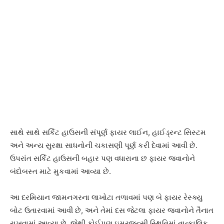
સાથે સાથે સર્કિટ હાઉસની સંપૂર્ણ ફાયર લાઈન, હાઈડ્રન્ટ સિસ્ટમ
અને અન્ય સુરક્ષા સાધનોની ચકાસણી પૂર્ણ કરી દેવામાં આવી છે.
ઉપરાંત સર્કિટ હાઉસની બહાર પણ વધારાના છ ફાયર જવાનોને
બંદોબસ્ત માટે મુકવામાં આવ્યા છે.
આ દરમિયાન જામનગરના લાખોટા તળાવમાં પણ બે ફાયર રેસ્ક્યુ
બોટ ઉતારવામાં આવી છે, અને તેમાં દસ જેટલા ફાયર જવાનોને તૈનાત
રાખવામાં આવ્યા છે. જેથી કોઈપણ ઇમરજન્સી સ્થિતિમાં તાત્કાલિક