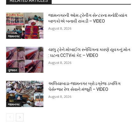
RELATED ARTICLES
જામનગરની ઓમ ટ્રેનીંગ સેન્ટરના મનોદિવ્યાંગ
બાળકોએ બનાવી રાખડી – VIDEO
August 8, 2026
જામનગર
ચાલુ ટ્રેને મોબાઈલ સ્નેચિંગના કારણે યુવકનું મોત
: ઘટના CCTVમાં કેદ – VIDEO
August 8, 2026
ગુજરાત
અલિયાબાડા-જામનગર બ્રોડગ્રેજ ડબલિંગ
પેસેન્જર રેલ સેવાને મંજૂરી – VIDEO
August 8, 2026
જામનગર