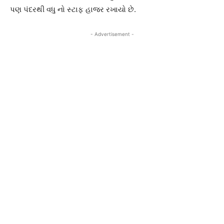
પણ પંદરથી વધુ નો સ્ટાફ હાજર રખાયો છે.
- Advertisement -