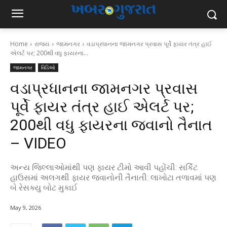
Home
રાજ્ય
જામનગર
વડાપ્રધાનના જામનગર પ્રવાસ પૂર્વે ફાયર તંત્ર હાઈ
એલર્ટ પર; 200થી વધુ ફાયરના...
જામનગર
વિડિઓ
વડાપ્રધાનના જામનગર પ્રવાસ
પૂર્વે ફાયર તંત્ર હાઈ એલર્ટ પર;
200થી વધુ ફાયરના જવાનો તૈનાત
– VIDEO
અન્ય જિલ્લાઓમાંથી પણ ફાયર ટીમો આવી પહોંચી: સર્કિટ
હાઉસમાં અલગથી ફાયર જવાનોની તૈનાતી: લાખોટા તળાવમાં પણ
બે રેસક્યુ બોટ મુકાઈ
May 9, 2026