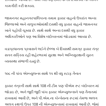
કામગીરી કરી શકાય.
જામનગર મહાનગરપાલિકાના તમામ ફાયર વાહનો ઉપરાંત અન્ય
જિલ્લાઓ અને તાલુકાઓમાંથી દસથી વધુ ફાયર વાહનો જામનગર
ખાતે પહોંચી ચૂક્યા છે. સાથે સાથે અન્ય દસથી વધુ ફાયર
અધિકારીઓને પણ આ વિશેષ બંદોબસ્તમાં જોડવામાં આવ્યા છે.
વડાપ્રધાનના પ્રવાસને લઈને છેલ્લા બે દિવસથી સમગ્ર ફાયર તંત્ર
સતત સક્રિય રહી શહેરભરમાં સુરક્ષા અને અગ્નિસુરક્ષાની ચુસ્ત
વ્યવસ્થા સંભાળી રહ્યું છે.
૧૦૮ ની પાંચ એમ્બ્યુલન્સ સાથે ૧૫ થી વધુ સ્ટાફ તૈનાત
ફાયર તંત્રની સાથે સાથે 108 ની ટીમ પણ પીએમ રૂટ બંદોબસ્ત માં
જોડાઇ છે, અને જુદી જુદી પાંચ ફાયર એમ્બ્યુલન્સને પણ તૈનાતમાં
રાખવામાં આવી છે, અને પી.એમ.ના કોન્વેયના રૂટમાં તેમજ અલગ
અલગ સ્થળો ઉપર 108 ની એમ્બ્યુલન્સમાં રાખવામાં આવી છે. જેમાં