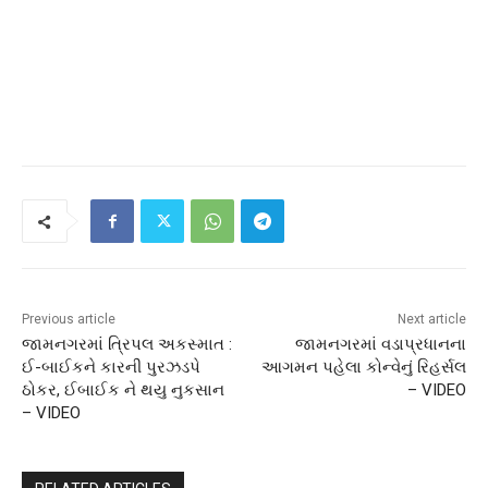
Previous article
Next article
જામનગરમાં ત્રિપલ અકસ્માત :
જામનગરમાં વડાપ્રધાનના
ઈ-બાઈકને કારની પુરઝડપે
આગમન પહેલા કોન્વેનું રિહર્સલ
ઠોકર, ઈબાઈક ને થયુ નુકસાન
– VIDEO
– VIDEO