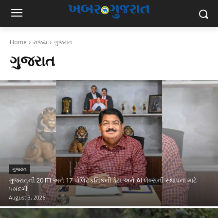
Home
રાજ્ય
ગુજરાત
ગુજરાત
ગુજરાત
ગુજરાતની 20 ITI અને 17 પોલિટેકનિકની ડેટા અને AI લેબ્સની સ્થાપના માટે
પસંદગી
August 3, 2026