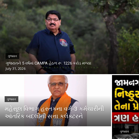
ગુજરાત
ગુજરાતને 5 વર્ષમાં CAMPA હેઠળ રૂ. 1226 કરોડ મળ્યા
July 31, 2026
ગુજરાત
મહેસૂલ વિભાગ હસ્તકના વર્ગ-3 કર્મચારીની
આંતરિક બદલીની સત્તા કલેક્ટરને
ગુજરાત