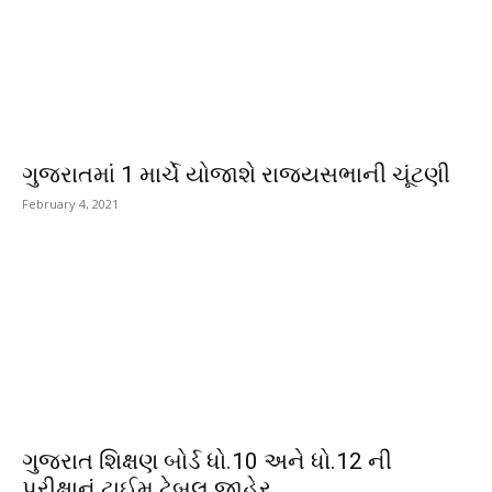
ગુજરાતમાં 1 માર્ચે યોજાશે રાજ્યસભાની ચૂંટણી
February 4, 2021
ગુજરાત શિક્ષણ બોર્ડ ધો.10 અને ધો.12 ની
પરીક્ષાનું ટાઈમ ટેબલ જાહેર