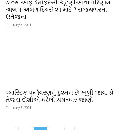
ડાન્સ ઓફ ડેમોક્રેસી: ચૂંટણીઓના પરિણામો
અલગ-અલગ દિવસે શા માટે ? રાજયભરમાં
ઉતેજના
February 3, 2021
પ્લાસ્ટિક પર્યાવરણનું દુશ્મન છે, ભૂલી જાવ, ડો.
તેજસ દોશીએ કરેલો ચમત્કાર જાણો
February 3, 2021