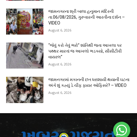
જામનગરના શ્રી બાલા હનુમાન મંદિરની
તા.06/08/2026, ગુરૂવારની આરતીના દર્શન –
VIDEO
August 6, 2026
“જેવું કરો તેવું ભરો” શાંતિથી જતા આખલા પર
પથ્થર મારતાં જ આખલો ભડક્યો, સીસીટીવી
વાયરલ”
August 6, 2026
જામનગરમાં મકાનની છત ધરાશાયી થયાની ઘટના
અંગે શું કહ્યું ડે.ચીફ ફાયર ઓફિસરે? – VIDEO
August 6, 2026