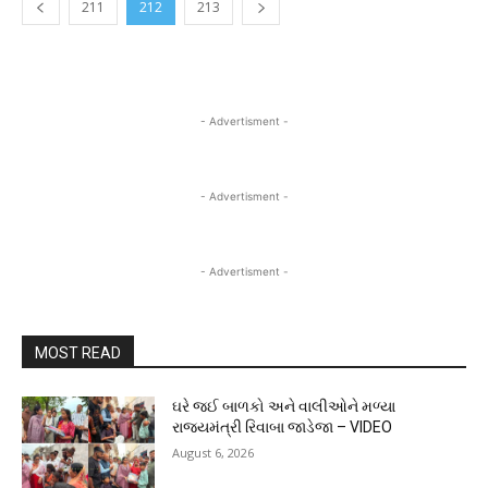
211
212
213
- Advertisment -
- Advertisment -
- Advertisment -
MOST READ
ઘરે જઈ બાળકો અને વાલીઓને મળ્યા
રાજ્યમંત્રી રિવાબા જાડેજા – VIDEO
August 6, 2026