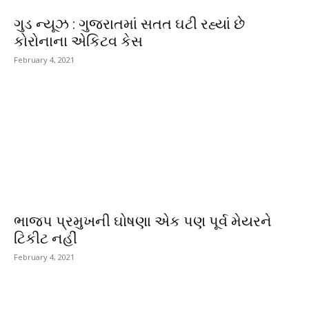
ગુડ ન્યૂઝ : ગુજરાતમાં સતત ઘટી રહ્યાં છે
કોરોનાના એકિટવ કેસ
February 4, 2021
ભાજપ પ્રમુખની ઘોષણા એક પણ પૂર્વ મેયરને
ટિકીટ નહીં
February 4, 2021