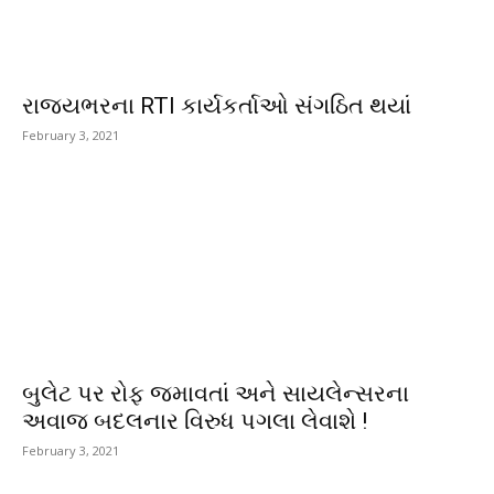
રાજયભરના RTI કાર્યકર્તાઓ સંગઠિત થયાં
February 3, 2021
બુલેટ પર રોફ જમાવતાં અને સાયલેન્સરના
અવાજ બદલનાર વિરુધ પગલા લેવાશે !
February 3, 2021