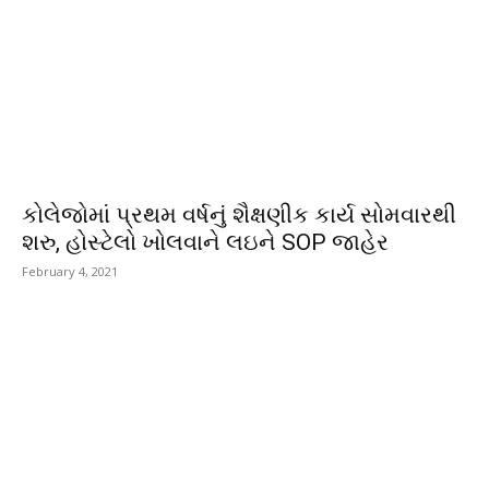
કોલેજોમાં પ્રથમ વર્ષનું શૈક્ષણીક કાર્ય સોમવારથી
શરુ, હોસ્ટેલો ખોલવાને લઇને SOP જાહેર
February 4, 2021