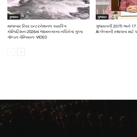
ગુજરાત
ગુજરાત
માલાબાર રિવર ઇન્ટરનેશનલ કાયકિંગ
ગુજરાતની 20 ITI અને 17
કોમ્પિટિશન-2026માં જામનગરના નચિકેતા ગુપ્તા
AI લેબ્સની સ્થાપના માટે 
ગોલ્ડન ચેમ્પિયન- VIDEO