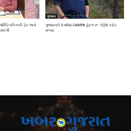
ગુજરાત
 પોલિટેકનિકની ડેટા અને
ગુજરાતને 5 વર્ષમાં CAMPA હેઠળ રૂ. 1226 કરોડ
પસંદગી
મળ્યા