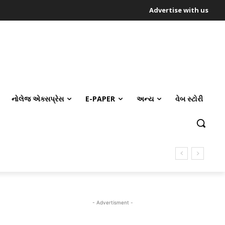
Advertise with us
નોલેજ એક્સપ્રેસ
E-PAPER
અન્ય
વેબ સ્ટોરી
- Advertisment -