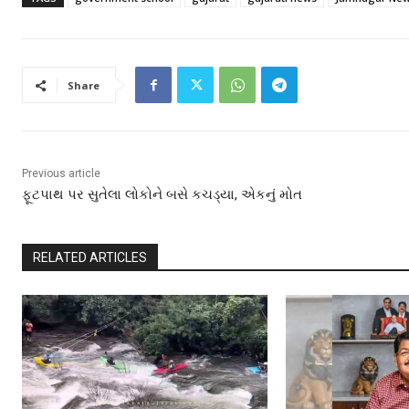
Share
Previous article
ફૂટપાથ પર સુતેલા લોકોને બસે કચડ્યા, એકનું મોત
RELATED ARTICLES