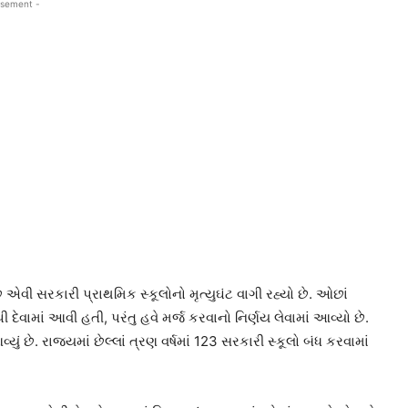
isement -
એવી સરકારી પ્રાથમિક સ્કૂલોનો મૃત્યુઘંટ વાગી રહ્યો છે. ઓછાં
ામાં આવી હતી, પરંતુ હવે મર્જ કરવાનો નિર્ણય લેવામાં આવ્યો છે.
ં છે. રાજ્યમાં છેલ્લાં ત્રણ વર્ષમાં 123 સરકારી સ્કૂલો બંધ કરવામાં