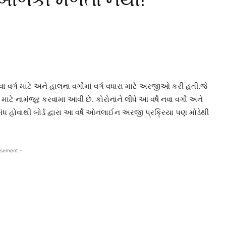
ા વર્ગ માટે અને હાલના વર્ગોમાં વર્ગ વધારા માટે અરજીઓ કરી હતી.જે
રા માટે નામંજૂર કરવામા આવી છે. કોરોનાને લીધે આ વર્ષે નવા વર્ગો અને
બંધ હોવાથી બોર્ડ દ્વારા આ વર્ષે ઓનલાઈન અરજી પ્રક્રિયા પણ મોડેથી
isement -