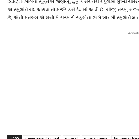
શિક્ષણ વિભાગનાં સૂત્રોએ જણાવ્યું હતું કે સરકારી સ્કૂલોમાં મુખ્ય સ
એ સ્કૂલોને બંધ અથવા તો મર્જર કરી દેવામાં આવી છે. બીજી તરફ, રાજ્
છે, એનો મતલબ એ થયો કે સરકારી સ્કૂલોના ભોગે ખાનગી સ્કૂલોને મા
- Advert
TAGS
government school
gujarat
gujarati news
Jamnagar Ne