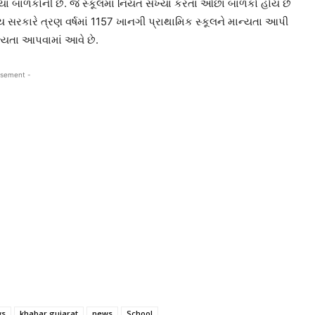
મસ્યા બાળકોની છે. જે સ્કૂલમાં નિયત સંખ્યા કરતાં ઓછાં બાળકો હોય છે
ય સરકારે ત્રણ વર્ષમાં 1157 ખાનગી પ્રાથામિક સ્કૂલને માન્યતા આપી
ન્યતા આપવામાં આવે છે.
isement -
ws
khabar gujarat
news
School