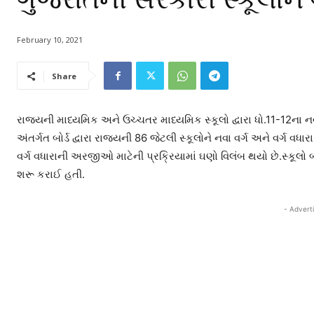
February 10, 2021
Share
રાજ્યની માધ્યમિક અને ઉચ્ચતર માધ્યમિક સ્કૂલો દ્વારા ધો.11-12ના નવ
અંતર્ગત બોર્ડ દ્વારા રાજ્યની 86 જેટલી સ્કૂલોને નવા વર્ગ અને વર્ગ વધા
વર્ગ વધારાની અરજીઓ માટેની પ્રક્રિયામાં ઘણો વિલંબ થયો છે.સ્કૂલો 
શરૂ કરાઈ હતી.
- Advert