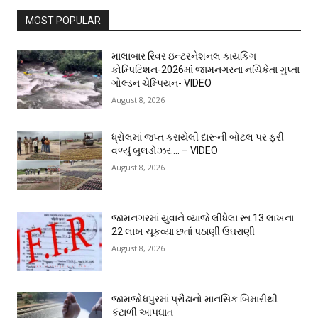
MOST POPULAR
માલાબાર રિવર ઇન્ટરનેશનલ કાયકિંગ
કોમ્પિટિશન-2026માં જામનગરના નચિકેતા ગુપ્તા
ગોલ્ડન ચેમ્પિયન- VIDEO
August 8, 2026
ધ્રોલમાં જપ્ત કરાયેલી દારૂની બોટલ પર ફરી
વળ્યું બુલડોઝર…. – VIDEO
August 8, 2026
જામનગરમાં યુવાને વ્યાજે લીધેલા રૂા.13 લાખના
22 લાખ ચૂકવ્યા છતાં પઠાણી ઉઘરાણી
August 8, 2026
જામજોધપુરમાં પ્રૌઢાનો માનસિક બિમારીથી
કંટાળી આપઘાત