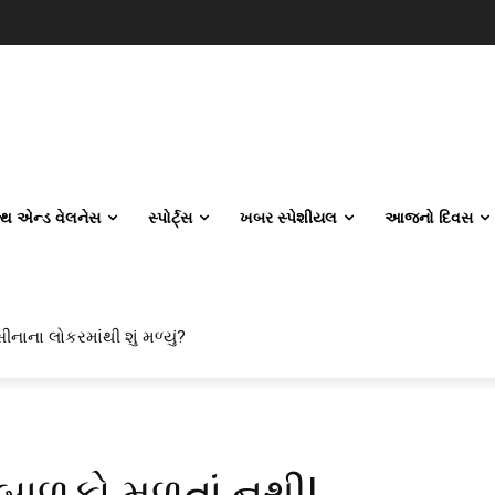
લ્થ એન્ડ વેલનેસ
સ્પોર્ટ્સ
ખબર સ્પેશીયલ
આજનો દિવસ
ીનાના લોકરમાંથી શું મળ્યું?
 બાળકો મળતાં નથી!