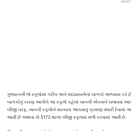
- Advert
ગુજરાતની જે સ્કૂલોમાં ગરીબ અને મધ્યમવર્ગનાં બાળકો અભ્યાસ કરે છે 
બાળકોનું કારણ આપીને આ સ્કૂલો પહેલાં ખાનગી એકમને ચલાવવા આપી દેવ
બીજી તરફ, ખાનગી સ્કૂલોને માન્યતા આપવાનું પ્રમાણ વધારી દેવામાં આવ્યુ
આવી છે અથવા તો 5172 શાળા બીજી સ્કૂલમાં મર્જ કરવામાં આવી છે.