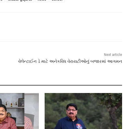
Next article
વેલેન્ટાઈન ડે માટે અનેકવિધ વેરાયટીઓનું બજારમાં આગમન