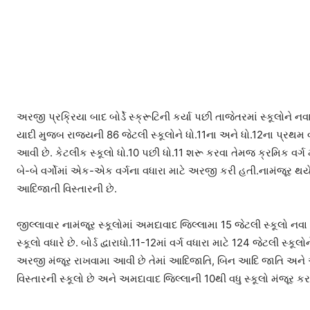
અરજી પ્રક્રિયા બાદ બોર્ડે સ્ક્રૂટિની કર્યા પછી તાજેતરમાં સ્કૂલોને નવ
યાદી મુજબ રાજ્યની 86 જેટલી સ્કૂલોને ધો.11ના અને ધો.12ના પ્રથમ વર્
આવી છે. કેટલીક સ્કૂલો ધો.10 પછી ધો.11 શરૂ કરવા તેમજ ક્રમિક વર
બે-બે વર્ગોમાં એક-એક વર્ગના વધારા માટે અરજી કરી હતી.નામંજૂર થય
આદિજાતી વિસ્તારની છે.
જીલ્લાવાર નામંજૂર સ્કૂલોમાં અમદાવાદ જિલ્લામા 15 જેટલી સ્કૂલો નવા વર
સ્કૂલો વધારે છે. બોર્ડ દ્વારાધો.11-12માં વર્ગ વધારા માટે 124 જેટલી સ્
અરજી મંજૂર રાખવામા આવી છે તેમાં આદિજાતિ, બિન આદિ જાતિ અને એસ
વિસ્તારની સ્કૂલો છે અને અમદાવાદ જિલ્લાની 10થી વધુ સ્કૂલો મંજૂર કર