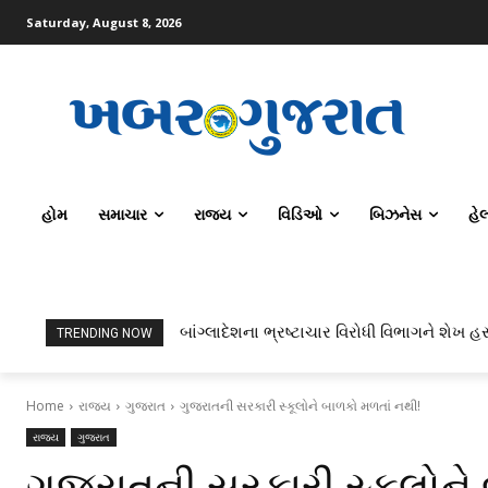
Saturday, August 8, 2026
હોમ
સમાચાર
રાજ્ય
વિડિઓ
બિઝનેસ
હે
બાંગ્લાદેશના ભ્રષ્ટાચાર વિરોધી વિભાગને શેખ હસ
TRENDING NOW
Home
રાજ્ય
ગુજરાત
ગુજરાતની સરકારી સ્કૂલોને બાળકો મળતાં નથી!
રાજ્ય
ગુજરાત
ગુજરાતની સરકારી સ્કૂલોને