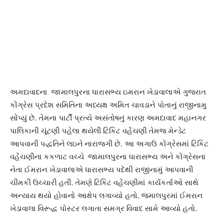
અમદાવાદના જામાલપુરના ધારાસભ્ય ઇમરાન ખેડાવાલાએ ગુજરાત
કોંગ્રેસ પ્રદેશ સમિતિના અધ્યક્ષ અમિત ચાવડાને પોતાનું રાજીનામુ
સોંપ્યું છે. તેમના પાર્ટી પ્રત્યે અસંતોષનું કારણ અમદાવાદ મહાનગર
પાલિકાની ચૂંટણી પહેલા થયેલી ટિકિટ વહેંચણી તેમજ મેન્ડેટ
આપવાની પદ્ધતિને લઇને નારાજગી છે. આ અગાઉ કોંગ્રેસમાં ટિકિટ
વહેંચણીના કકળાટ વચ્ચે જામાલપુરના ધારાસભ્ય અને કોંગ્રેસના
નેતા ઈમરાન ખેડાવાલાએ ધારાસભ્ય પદેથી રાજીનામું આપવાની
ચીમકી ઉચ્ચારી હતી. તેમણે ટિકિટ વહેંચણીમાં કાર્યકર્તાઓ સાથે
અન્યાય થયો હોવાનો આક્ષેપ લગાવ્યો હતો. જમાલપુરમાં ઈમરાન
ખેડાવાલા વિરૂદ્ધ પોસ્ટર લગાતા સમગ્ર વિવાદ સામે આવ્યો હતો.