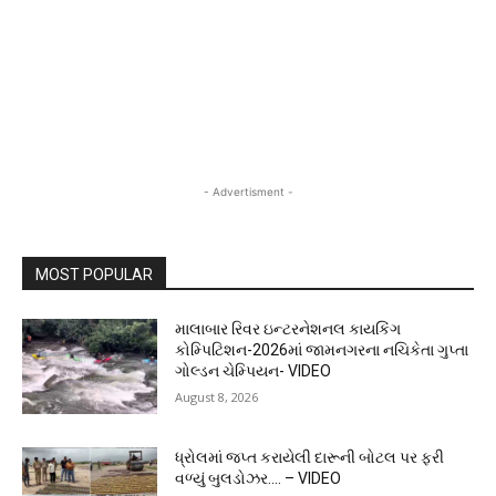
- Advertisment -
MOST POPULAR
માલાબાર રિવર ઇન્ટરનેશનલ કાયકિંગ
કોમ્પિટિશન-2026માં જામનગરના નચિકેતા ગુપ્તા
ગોલ્ડન ચેમ્પિયન- VIDEO
August 8, 2026
ધ્રોલમાં જપ્ત કરાયેલી દારૂની બોટલ પર ફરી
વળ્યું બુલડોઝર…. – VIDEO