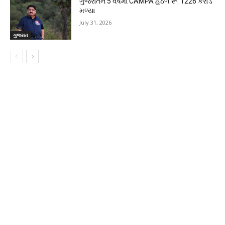
ગુજરાતને 5 વર્ષમાં CAMPA હેઠળ રૂ. 1226 કરોડ
મળ્યા
July 31, 2026
ગુજરાત