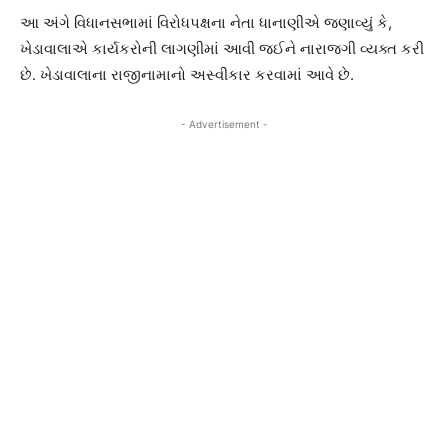
આ અંગે વિધાનસભામાં વિરોધપક્ષના નેતા ધાનાણીએ જણાવ્યું કે,
ખેડાવાલાએ કાર્યકરોની લાગણીમાં આવી જઈને નારાજગી વ્યક્ત કરી
છે. ખેડાવાલાના રાજીનામાનો અસ્વીકાર કરવામાં આવે છે.
- Advertisement -