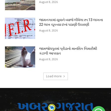
August 8, 2026
જામનગરમાં યુવાને વ્યાજે લીધેલા રૂા.13 લાખના
22 લાખ ચૂકવ્યા છતાં પઠાણી ઉઘરાણી
August 8, 2026
જામજોધપુરમાં પ્રૌઢાનો માનસિક બિમારીથી
કંટાળી આપઘાત
August 8, 2026
Load more