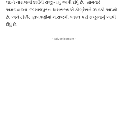
લઇને નારાજગી દર્શાવી રાજીનામું આપી દીધું છે. સોમવારે
અમદાવાદના જામાલપુરના ધારાસભ્યએ કોંગ્રેસને ઝાટકો આપ્યો
છે. અને ટીકીટ ફાળવણીમાં નારાજગી વ્યક્ત કરી રાજીનામું આપી
દીધું છે.
- Advertisement -