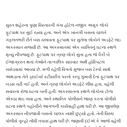
સુરત શહેરના પુણા વિસ્તારની ગંગા હોટેલ નજીક અમુક લોકો
ફૂટપાથ પર સુઈ રહ્યા હતા. અને એક ખાનગી બસના ચાલકે
ગફલતભરી રીતે બસ ચલાવતા ફૂટપાથ પર સુતેલા લોકોને અડફેટે લઇ
અકસ્માત સર્જ્યો છે. આ અકસ્માતમાં એક વ્યક્તિનું ઘટના સ્થળે
મૃત્યુ નીપજ્યું છે. ફૂટપાથ પર ત્રણ લોકો સુતા હતા જે પૈકી બે
ઈજાગ્રસ્ત થતાં તેઓને તાત્કાલિક સારવાર અર્થે હોસ્પિટલ
ખસેડવામાં આવ્યા છે. મળી રહેલી વિગતો મુજબ બસ ટેમ્પો સાથે
અથડાતા તેને ડ્રાઈવરે સ્ટીયરીંગ પરનો કાબુ ગુમાવી દેતા ફૂટપાથ પર
બડસ ચઢી ગઈ હતી. અને ત્રણ લોકોને અડફેટે લીધા હતા. વહેલી
સવારના રોજ ઘટના બની હતી. અકસ્માતના સ્થળે લોકોના ટોળા
એકઠા થઇ ગયા હતા. અને સ્થાનિક પોલીસને જાણ કરતા પોલીસે
ઘટના સ્થળે પહોચીને આગળની કાર્યવાહી હાથ ધરી છે. આ જીવલેણ
અકસ્માત નીપજાવી બસનો ચાલક નાશી છુટ્યો હતો. તેની વિરુધ
પોલીસે ગુન્હો નોંધી તપાસ હાથ ધરી છે. જણાવી દઈએ કે આજે વહેલી