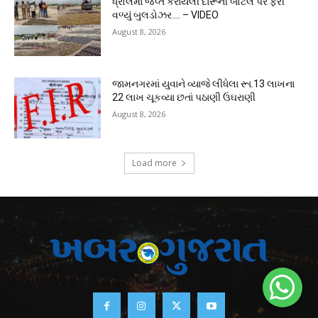
ધ્રોલમાં જપ્ત કરાયેલી દારૂની બોટલ પર ફરી
વળ્યું બુલડોઝર…. – VIDEO
August 8, 2026
જામનગરમાં યુવાને વ્યાજે લીધેલા રૂા.13 લાખના
22 લાખ ચૂકવ્યા છતાં પઠાણી ઉઘરાણી
August 8, 2026
Load more