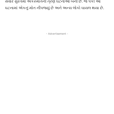
સવારે સુરતમાં અકસ્માતની ત્રણ ઘટનાઓ બની છે. જે પૈકી આ
ઘટનામાં એકનું મોત નીપજ્યું છે અને અન્ય લોકો ઘાયલ થયા છે.
- Advertisement -