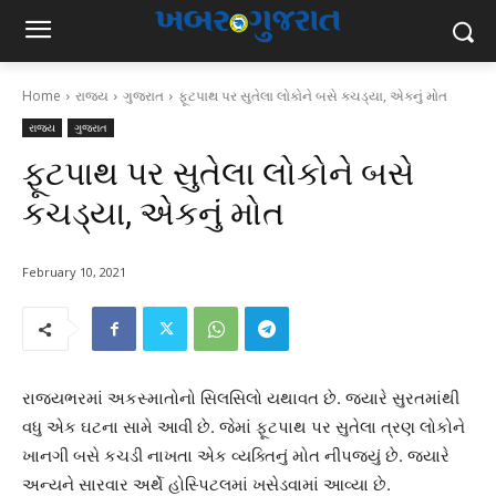
Home
રાજ્ય
ગુજરાત
ફૂટપાથ પર સુતેલા લોકોને બસે કચડ્યા, એકનું મોત
રાજ્ય
ગુજરાત
ફૂટપાથ પર સુતેલા લોકોને બસે
કચડ્યા, એકનું મોત
February 10, 2021
રાજ્યભરમાં અકસ્માતોનો સિલસિલો યથાવત છે. જયારે સુરતમાંથી
વધુ એક ઘટના સામે આવી છે. જેમાં ફૂટપાથ પર સુતેલા ત્રણ લોકોને
ખાનગી બસે કચડી નાખતા એક વ્યક્તિનું મોત નીપજ્યું છે. જયારે
અન્યને સારવાર અર્થે હોસ્પિટલમાં ખસેડવામાં આવ્યા છે.