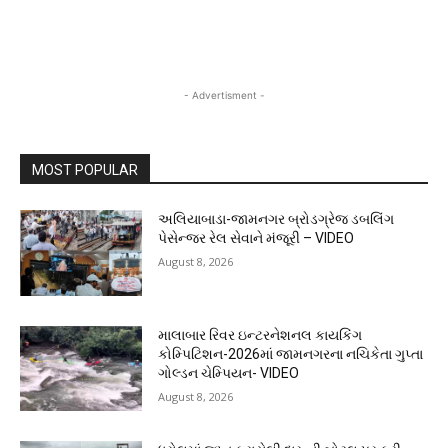
- Advertisment -
MOST POPULAR
અલિયાબાડા-જામનગર બ્રોડગ્રેજ ડબલિંગ
પેસેન્જર રેલ સેવાને મંજૂરી – VIDEO
August 8, 2026
માલાબાર રિવર ઇન્ટરનેશનલ કાયકિંગ
કોમ્પિટિશન-2026માં જામનગરના નચિકેતા ગુપ્તા
ગોલ્ડન ચેમ્પિયન- VIDEO
August 8, 2026