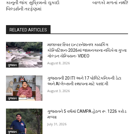
કાનૂની જંગ: સુપ્રિમનો ચુકાદો
બાળકો મળતાં નથી!
બિલ્ડર્સની તરફેણમાં
RELATED ARTICLES
માલાબાર રિવર ઇન્ટરનેશનલ કાયકિંગ
કોમ્પિટિશન-2026માં જામનગરના નચિકેતા ગુપ્તા
ગોલ્ડન ચેમ્પિયન- VIDEO
August 8, 2026
ગુજરાત
ગુજરાતની 20 ITI અને 17 પોલિટેકનિકની ડેટા
અને AI લેબ્સની સ્થાપના માટે પસંદગી
August 3, 2026
ગુજરાત
ગુજરાતને 5 વર્ષમાં CAMPA હેઠળ રૂ. 1226 કરોડ
મળ્યા
July 31, 2026
ગુજરાત