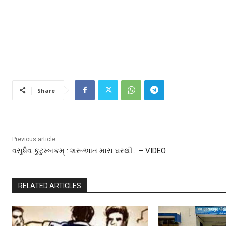
Share
Previous article
વસુધૈવ કુટુમ્બકમ્ : શરૂઆત મારા ઘરથી… – VIDEO
RELATED ARTICLES