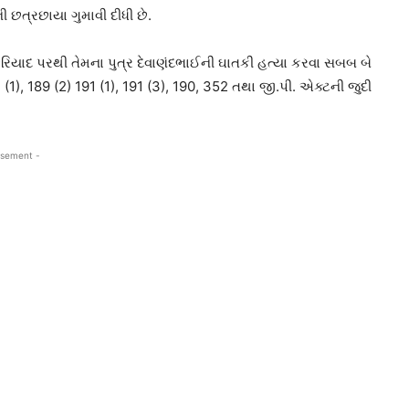
 છત્રછાયા ગુમાવી દીધી છે.
યાદ પરથી તેમના પુત્ર દેવાણંદભાઈની ઘાતકી હત્યા કરવા સબબ બે
89 (2) 191 (1), 191 (3), 190, 352 તથા જી.પી. એક્ટની જુદી
isement -