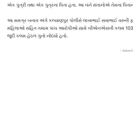
એક પુત્રી તથા એક પુત્રના પિતા હતા. આ બંને સંતાનોએ તેમના પિતાની
આ સમગ્ર બનાવ અંગે કલ્યાણપુર પોલીસે લાખાભાઈ સવાભાઈ વરુની ફરિ
મહિલાઓ સહિત તમામ પાંચ આરોપીઓ સામે બીએનએસની કલમ 103 (1), 1
જુદી કલમ હેઠળ ગુનો નોંધ્યો હતો.
- Advert