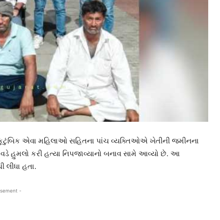
ના કુટુંબિક એવા મહિલાઓ સહિતના પાંચ વ્યક્તિઓએ ખેતીની જમીનના
ડે હુમલો કરી હત્યા નિપજાવ્યાનો બનાવ સામે આવ્યો છે. આ
ી લીધા હતા.
isement -