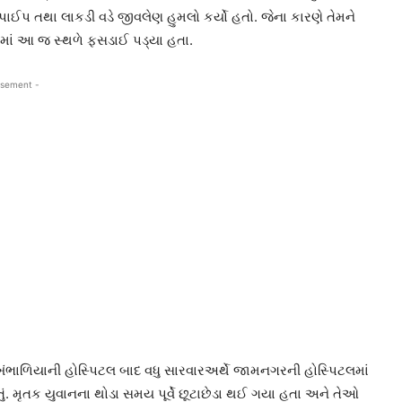
ાઈપ તથા લાકડી વડે જીવલેણ હુમલો કર્યો હતો. જેના કારણે તેમને
ાં આ જ સ્થળે ફસડાઈ પડ્યા હતા.
isement -
ખંભાળિયાની હોસ્પિટલ બાદ વધુ સારવારઅર્થે જામનગરની હોસ્પિટલમાં
હતું. મૃતક યુવાનના થોડા સમય પૂર્વે છૂટાછેડા થઈ ગયા હતા અને તેઓ