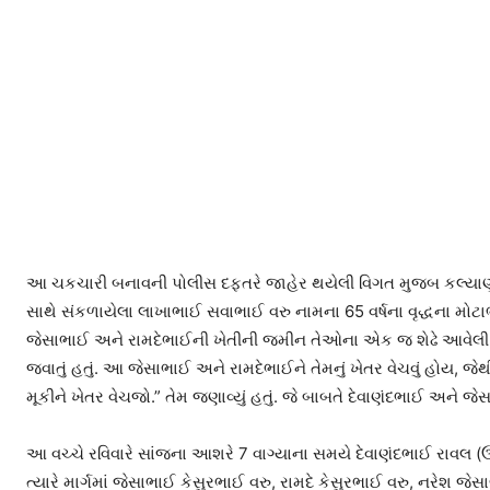
આ ચકચારી બનાવની પોલીસ દફતરે જાહેર થયેલી વિગત મુજબ કલ્યાણપુર
સાથે સંકળાયેલા લાખાભાઈ સવાભાઈ વરુ નામના 65 વર્ષના વૃદ્ધના મોટાભાઈ
જેસાભાઈ અને રામદેભાઈની ખેતીની જમીન તેઓના એક જ શેઢે આવેલી હ
જવાતું હતું. આ જેસાભાઈ અને રામદેભાઈને તેમનું ખેતર વેચવું હોય, જ
મૂકીને ખેતર વેચજો.” તેમ જણાવ્યું હતું. જે બાબતે દેવાણંદભાઈ અને જેસા
આ વચ્ચે રવિવારે સાંજના આશરે 7 વાગ્યાના સમયે દેવાણંદભાઈ રાવલ (
ત્યારે માર્ગમાં જેસાભાઈ કેસુરભાઈ વરુ, રામદે કેસુરભાઈ વરુ, નરેશ જ