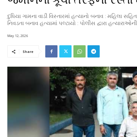
દુધિયા ગામના વાડી વિસ્તારમાં હત્યાનો બનાવ : મહિલા સહિ
નિવડતા બનાવ હત્યામાં પલ્ટાયો : પોલીસ દ્વારા હત્યારાઓ
May 12, 2026
Share