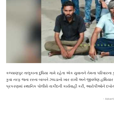
કલ્યાણપુર તાલુકાના દુધિયા ગામે રહેતા એક યુવાનને તેમના પરિવાર
કુવા તરફ જતા રસ્તા બાબતે ઝઘડાનો ખાર રાખી અને જીવલેણ હથિયાર વ
પ્રકરણમાં સ્થાનિક પોલીસે તાકીદની કાર્યવાહી કરી, આરોપીઓને દબોચ
- Advert