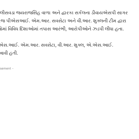
ા પોલીસવડા જયરાજસિંહ વાળા અને દ્વારકા સર્કલના ડીવાયએસપી સાગર
મજ પીએસઆઈ. એમ.આર. સવસેટા અને વી.આર. શુક્લની ટીમ દ્વારા
ાઓમાં વિવિધ દિશાઓમાં તપાસ આરંભી, આરોપીઓને ઝડપી લીધા હતા.
પી.એસ.આઈ. એમ.આર. સવસેટા, વી.આર. શુક્લ, એ.એસ.આઈ.
 આવી હતી.
isement -