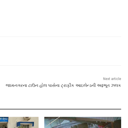
Next article
જામનગરના ટાઉન હોલ પાસેના ટ્રાફીક આઇલેન્ડની અદ્દભૂત ઝલક