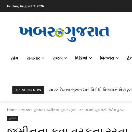
Friday, August 7, 2026
હોમ
સમાચાર
રાજ્ય
વિડિઓ
બિઝનેસ
હે
બાંગ્લાદેશના ભ્રષ્ટાચાર વિરોધી વિભાગને શેખ હસ
TRENDING NOW
Home
રાજ્ય
હાલાર
જમીનના કૂવા તરફના રસ્તા મામલે યુવાનની નિર્મમ હત્યા
હાલાર
જમીનના કૂવા તરફના રસ્તા મ