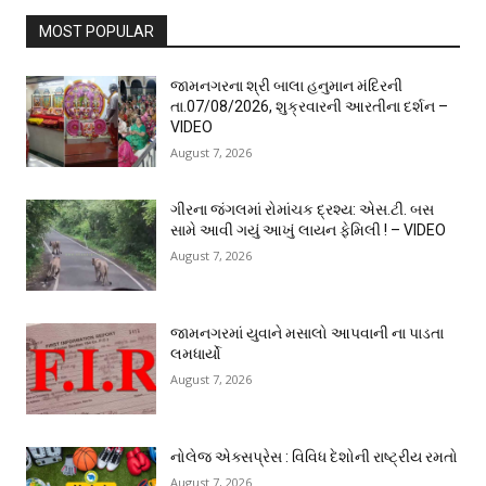
MOST POPULAR
જામનગરના શ્રી બાલા હનુમાન મંદિરની
તા.07/08/2026, શુક્રવારની આરતીના દર્શન –
VIDEO
August 7, 2026
ગીરના જંગલમાં રોમાંચક દ્રશ્ય: એસ.ટી. બસ
સામે આવી ગયું આખું લાયન ફેમિલી ! – VIDEO
August 7, 2026
જામનગરમાં યુવાને મસાલો આપવાની ના પાડતા
લમધાર્યો
August 7, 2026
નોલેજ એક્સપ્રેસ : વિવિધ દેશોની રાષ્ટ્રીય રમતો
August 7, 2026