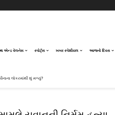
લ્થ એન્ડ વેલનેસ
સ્પોર્ટ્સ
ખબર સ્પેશીયલ
આજનો દિવસ
ીનાના લોકરમાંથી શું મળ્યું?
ામલે યુવાનની નિર્મમ હત્યા