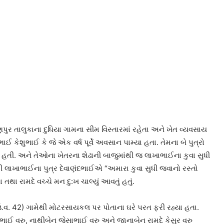
 તાલુકાના દુધિયા ગામના સીમ વિસ્તારમાં રહેતા અને ખેત વ્યવસાય
 કેશુભાઈ કે જે એક વર્ષ પૂર્વે અવસાન પામ્યા હતા. તેમના બે પુત્રો
તી. અને તેઓના ખેતરના શેઢાની બાજુમાંથી જ લાખાભાઈના કુવા સુધી
ેથી લાખાભાઈના પુત્ર દેવાણંદભાઈએ “અમારા કુવા સુધી જવાનો રસ્તો
 તથા રામદે વચ્ચે મન દુ:ખ ચાલ્યું આવતું હતું.
ઉ.વ. 42) ગામેથી મોટરસાયકલ પર પોતાના ઘરે પરત ફરી રહ્યા હતા.
ેસાભાઈ વરુ, નાથીબેન જેસાભાઈ વરુ અને જાનાબેન રામદે કેસુર વરુ