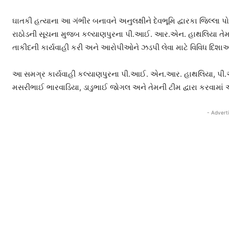
ઘાતકી હત્યાના આ ગંભીર બનાવને અનુલક્ષીને દેવભૂમિ દ્વારકા જિલ્લ
રાઠોડની સૂચના મુજબ કલ્યાણપુરના પી.આઈ. આર.એન. હાથલિયા તે
તાકીદની કાર્યવાહી કરી અને આરોપીઓને ઝડપી લેવા માટે વિવિધ દિશ
આ સમગ્ર કાર્યવાહી કલ્યાણપુરના પી.આઈ. એન.આર. હાથલિયા, 
મસરીભાઈ ભારવાડિયા, ડાડુભાઈ જોગલ અને તેમની ટીમ દ્વારા કરવામાં
- Advert