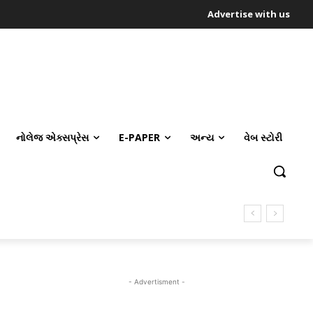
Advertise with us
નોલેજ એક્સપ્રેસ
E-PAPER
અન્ય
વેબ સ્ટોરી
- Advertisment -