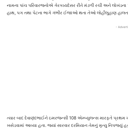
નામના પાંચ પરિવારજનોએ ગેરકાયદેસર રીતે મંડળી રચી અને લોખંડના પ
હાથ, પગ તથા પેટના ભાગે ગંભીર ઈજાઓ થતા તેઓ લોહીલુહાણ હાલતમ
- Advert
ત્યાર બાદ દેવાણંદભાઈને ઇમરજન્સી 108 એમ્બ્યુલન્સ મારફતે પ્રથમ 
ખસેડવામાં આવ્યા હતા. જ્યાં સારવાર દરમિયાન તેમનું મૃત્યુ નિપજ્યું 