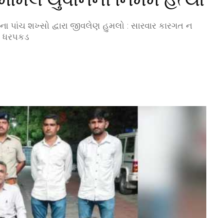
તના પાંચ શખ્સો દ્વારા જીવલેણ હુમલો : સારવાર કારગત ન
ની ધરપકડ