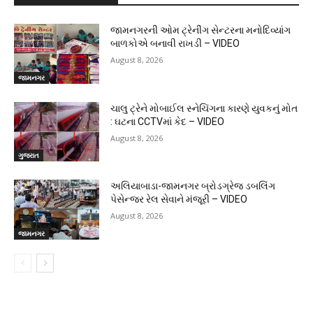
જામનગરની ઓમ ટ્રેનીંગ સેન્ટરના મનોદિવ્યાંગ
બાળકોએ બનાવી રાખડી – VIDEO
August 8, 2026
જામનગર
ચાલુ ટ્રેને મોબાઈલ સ્નેચિંગના કારણે યુવકનું મોત
: ઘટના CCTVમાં કેદ – VIDEO
August 8, 2026
ગુજરાત
અલિયાબાડા-જામનગર બ્રોડગ્રેજ ડબલિંગ
પેસેન્જર રેલ સેવાને મંજૂરી – VIDEO
August 8, 2026
જામનગર