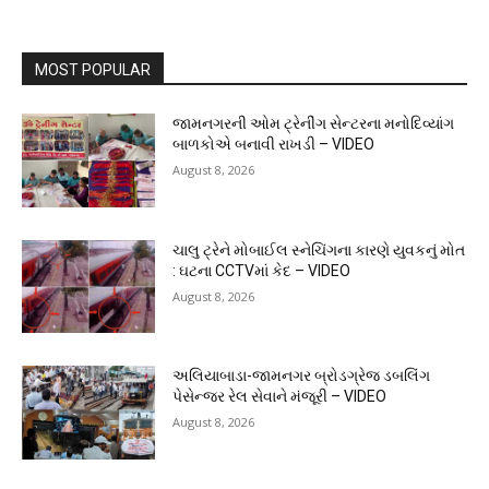
MOST POPULAR
જામનગરની ઓમ ટ્રેનીંગ સેન્ટરના મનોદિવ્યાંગ
બાળકોએ બનાવી રાખડી – VIDEO
August 8, 2026
ચાલુ ટ્રેને મોબાઈલ સ્નેચિંગના કારણે યુવકનું મોત
: ઘટના CCTVમાં કેદ – VIDEO
August 8, 2026
અલિયાબાડા-જામનગર બ્રોડગ્રેજ ડબલિંગ
પેસેન્જર રેલ સેવાને મંજૂરી – VIDEO
August 8, 2026