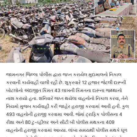
જામનગર જિલ્લા પોલીસ દ્વારા જપ્ત કરાયેલ મુદામાલનો નિકાલ
કરવાની કાર્યવાહી ચાલી રહી છે. શુક્રવારે 12 હજાર જેટલી દારૂની
બોટલોનો અંદાજીત કિમત 43 લાખની કિમતના દારૂના જથ્થાનો
નાશ કરાયો હતા. શનિવારે જપ્ત થયેલા વાહનોનો નિકાલ કરવા, તેને
નિયમો મુજબ કાર્યવાહી કરી જાહેર હરાજી કરવામાં આવી હતી. કુલ
493 વાહનોની હરાજી કરવામા આવી. જેમાં ટ્રાફિક પોલીસના 4
રીક્ષા અને 80 ટુ-વ્હીલર અને સીટી બી પોલીસ મથકના 409
વાહનોની હરાજી કરવામાં આવ્યા. લાંબા સમયથી પોલીસ મથકે ધૂળ