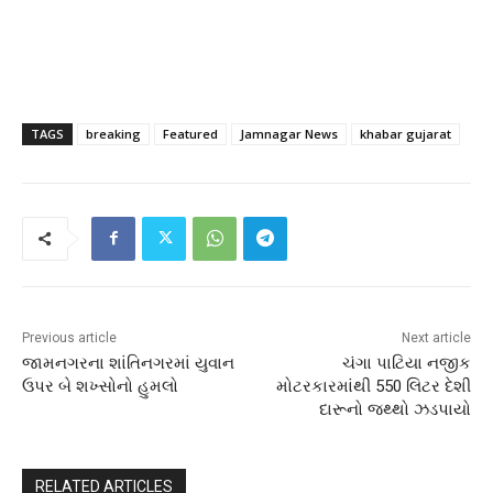
TAGS
breaking
Featured
Jamnagar News
khabar gujarat
Previous article
Next article
જામનગરના શાંતિનગરમાં યુવાન
ચંગા પાટિયા નજીક
ઉપર બે શખ્સોનો હુમલો
મોટરકારમાંથી 550 લિટર દેશી
દારૂનો જથ્થો ઝડપાયો
RELATED ARTICLES