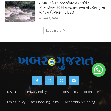
માલાબાર રિવર ઇન્ટરનેશનલ કાયકિંગ
કોમ્પિટિશન-2026માં જામનગરના નચિકેતા ગુપ્તા
ગોલ્ડન ચેમ્પિયન- VIDEO
August 8, 2026
Load more
Disclaimer
Privacy Policy
Corrections Policy
Editorial Team
Ethics Policy
Fast Checking Policy
Ownership & funding