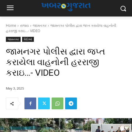
Home
રાજ્ય
જામનગર
જામનગર પોલીસ દ્વારા જપ્ત કરાયેલા વાહનોની
હરરાજી કરાઇ...- VIDEO
જામનગર
વિડિઓ
જામનગર પોલીસ દ્વારા જપ્ત
કરાયેલા વાહનોની હરરાજી
કરાઇ…- VIDEO
May 3, 2025