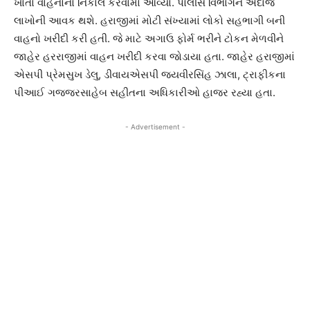
ખાતા વાહનોનો નિકાલ કરવામાં આવ્યો. પોલીસ વિભાગને અંદાજે
લાખોની આવક થશે. હરાજીમાં મોટી સંખ્યામાં લોકો સહભાગી બની
વાહનો ખરીદી કરી હતી. જે માટે અગાઉ ફોર્મ ભરીને ટોકન મેળવીને
જાહેર હરરાજીમાં વાહન ખરીદી કરવા જોડાયા હતા. જાહેર હરાજીમાં
એસપી પ્રેમસુખ ડેલુ, ડીવાયએસપી જયવીરસિંહ ઝાલા, ટ્રાફીકના
પીઆઈ ગજ્જરસાહેબ સહીતના અધિકારીઓ હાજર રહ્યા હતા.
- Advertisement -