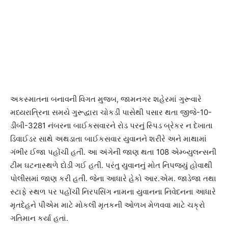
અકસ્માતના બનાવની વિગત મુજબ, જામનગર શહેરમાં ગુરૂવારે
મધ્યરાત્રિના સમયે ગુરૂદ્વારા ચોકડી પાસેથી પસાર થતા જીજે-10-
ડીબી-3281 નંબરના બાઈકસવારને રોડ પરનું સ્પિડ બ્રેકર ન દેખાતા
ડિવાઈડર સાથે અથડાતા બાઈકસવાર યુવાનને શરીરે અને માથામાં
ગંભીર ઈજા પહોંચી હતી. આ અંગેની જાણ થતા 108 એમ્બ્યુલન્સની
ટીમ ઘટનાસ્થળે દોડી ગઈ હતી. પરંતુ યુવાનનું મોત નિપજ્યું હોવાથી
પોલીસમાં જાણ કરી હતી. જેના આધારે હેકો આર.એમ. જાડેજા તથા
સ્ટાફે સ્થળ પર પહોંચી નિરપસિંગ નામના યુવાનના નિવેદનના આધારે
મૃતદેહને પીએમ માટે મોકલી મૃતકની ઓળખ મેળવવા માટે ચક્રો
ગતિમાન કર્યા હતાં.