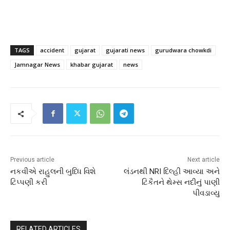
TAGS
accident
gujarat
gujarati news
gurudwara chowkdi
Jamnagar News
khabar gujarat
news
Previous article
Next article
નકવીએ રાહુલની બુધ્ધિ વિશે
લંડનથી NRI દિલ્હી આવ્યા અને
ટિપ્પણી કરી
ટિકૈતને થેમ્સ નદીનું પાણી
પીવડાવ્યુ
RELATED ARTICLES