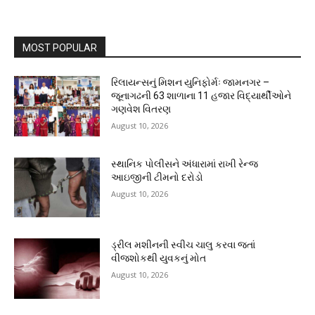
MOST POPULAR
રિલાયન્સનું મિશન યુનિફોર્મઃ જામનગર –
જૂનાગઢની 63 શાળાના 11 હજાર વિદ્યાર્થીઓને
ગણવેશ વિતરણ
August 10, 2026
સ્થાનિક પોલીસને અંધારામાં રાખી રેન્જ
આઇજીની ટીમનો દરોડો
August 10, 2026
ડ્રીલ મશીનની સ્વીચ ચાલુ કરવા જતાં
વીજશોકથી યુવકનું મોત
August 10, 2026