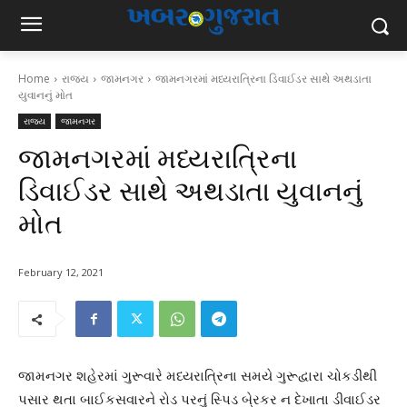
Home
રાજ્ય
જામનગર
જામનગરમાં મધ્યરાત્રિના ડિવાઈડર સાથે અથડાતા
યુવાનનું મોત
રાજ્ય
જામનગર
જામનગરમાં મધ્યરાત્રિના
ડિવાઈડર સાથે અથડાતા યુવાનનું
મોત
February 12, 2021
જામનગર શહેરમાં ગુરૂવારે મધ્યરાત્રિના સમયે ગુરૂદ્વારા ચોકડીથી
પસાર થતા બાઈકસવારને રોડ પરનું સ્પિડ બે્રકર ન દેખાતા ડીવાઈડર