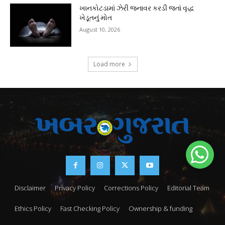
ખાનકોટડામાં ઝેરી જનાવર કરડી જતાં વૃદ્ધ
ખેડૂતનું મોત
August 10, 2026
Load more
Disclaimer
Privacy Policy
Corrections Policy
Editorial Team
Ethics Policy
Fast Checking Policy
Ownership & funding