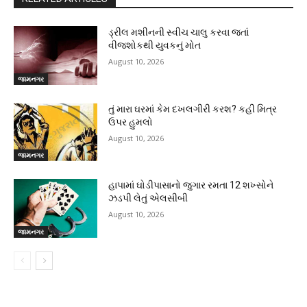
ડ્રીલ મશીનની સ્વીચ ચાલુ કરવા જતાં
વીજશોકથી યુવકનું મોત
August 10, 2026
જામનગર
તું મારા ઘરમાં કેમ દખલગીરી કરશ? કહી મિત્ર
ઉપર હુમલો
August 10, 2026
જામનગર
હાપામાં ઘોડીપાસાનો જુગાર રમતા 12 શખ્સોને
ઝડપી લેતું એલસીબી
August 10, 2026
જામનગર