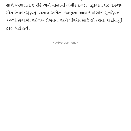
સાથે અથડાતા શરીરે અને માથામાં ગંભીર ઈજા પહોંચતા ઘટનાસ્થળે
મોત નિપજ્યું હતું. બનાવ અંગેની જાણના આધારે પોલીસે મૃતદેહનો
કબ્જો સંભાળી ઓળખ મેળવવા અને પીએમ માટે મોકલવા કાર્યવાહી
હાથ ધરી હતી.
- Advertisement -