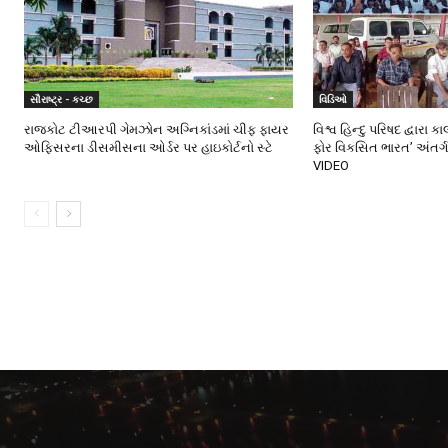
સૌરાષ્ટ્ર - કચ્છ
વિડિઓ
રાજકોટ ટીઆરપી ગેમઝોન અગ્નિકાંડમાં ચીફ ફાયર
વિશ્વ હિન્દુ પરિષદ દ્વારા 
ઓફિસરના ડીસમીસના ઓર્ડર પર હાઇકોર્ટનો સ્ટે
ફોર વિકસિત ભારત’ અંતર્
VIDEO