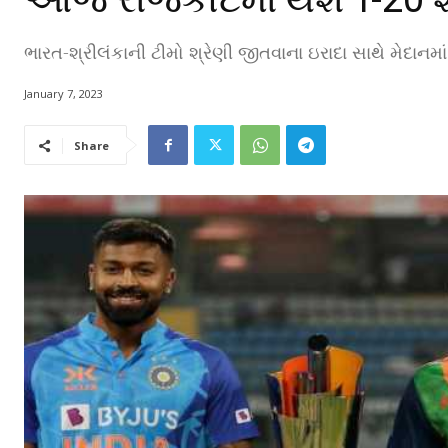
ભારત-શ્રીલંકાની ટીમો શ્રેણી જીતવાના ઇરાદા સાથે મેદાનમા
January 7, 2023
Share