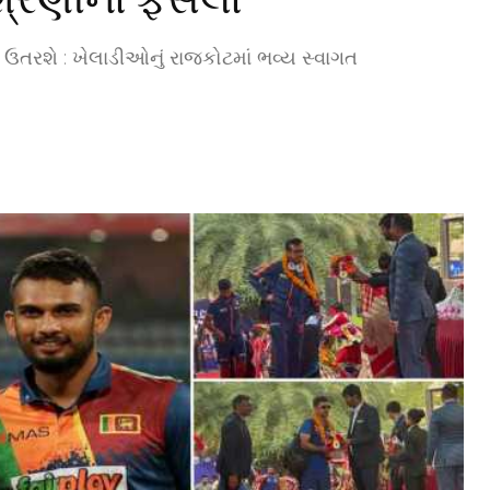
ં ઉતરશે : ખેલાડીઓનું રાજકોટમાં ભવ્ય સ્વાગત