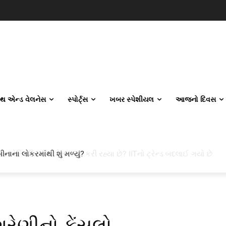
લ્થ એન્ડ વેલનેસ
સ્પોર્ટ્સ
ખબર સ્પેશીયલ
આજનો દિવસ
 એન્જિનિયરિંગ કેમ પસંદ કરી રહ્યા છે? IITનો ટ્રેન્ડ બદલાઈ ગયો છે
્રેણીનો ફેંસલો