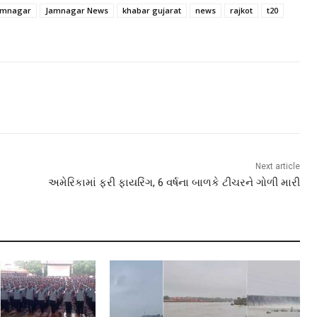
amnagar
Jamnagar News
khabar gujarat
news
rajkot
t20
Next article
અમેરિકામાં ફરી ફાયરિંગ, 6 વર્ષના બાળકે ટીચરને ગોળી મારી