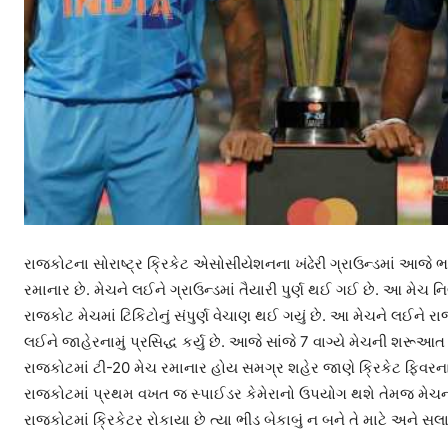
રાજકોટના સોરાષ્ટ્ર ક્રિકેટ એસોસીયેશનના ખંઢેરી ગ્રાઉન્ડમાં આજે 
રમાનાર છે. મેચને લઈને ગ્રાઉન્ડમાં તૈયારી પુર્ણ થઈ ગઈ છે. આ મેચ નિ
રાજકોટ મેચમાં ટિકિટોનું સંપુર્ણ વેચાણ થઈ ગયું છે. આ મેચને લઈને 
લઈને જાહેરનામું પ્રસિદ્ધ કર્યુ છે. આજે સાંજે 7 વાગ્યે મેચની શર
રાજકોટમાં ટી-20 મેચ રમાનાર હોય સમગ્ર શહેર જાણે ક્રિકેટ ફિવરના ર
રાજકોટમાં પ્રથમ વખત જ સ્પાઈડર કેમેરાનો ઉપયોગ થશે તેમજ મે
રાજકોટમાં ક્રિકેટર રોકાયા છે ત્યા ભીડ બેકાબું ન બને તે માટે અને