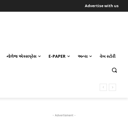
Advertise with us
નોલેજ એક્સપ્રેસ
E-PAPER
અન્ય
વેબ સ્ટોરી
- Advertisment -