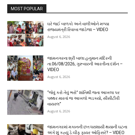
MOST POPULAR
ઘરે જઈ બાળકો અને વાલીઓને મળ્યા
રાજ્યમંત્રી રિવાબા જાડેજા – VIDEO
August 6, 2026
જામનગરના શ્રી બાલા હનુમાન મંદિરની
તા.06/08/2026, ગુરૂવારની આરતીના દર્શન –
VIDEO
August 6, 2026
“જેવું કરો તેવું ભરો” શાંતિથી જતા આખલા પર
પથ્થર મારતાં જ આખલો ભડક્યો, સીસીટીવી
વાયરલ”
August 6, 2026
જામનગરમાં મકાનની છત ધરાશાયી થયાની ઘટના
અંગે શું કહ્યું ડે.ચીફ ફાયર ઓફિસરે? – VIDEO