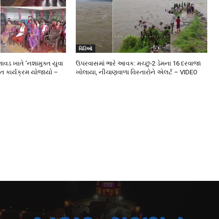
વિડિઓ
કાલાવડ ખાતે ‘નશામુક્ત યુવા
ઉપરવાસમાં ભારે આવક: મચ્છુ-2 ડેમના 16 દરવાજા
ગત કાર્યક્રમ યોજાયો –
ખોલાયા, નીચાણવાળા વિસ્તારોને એલર્ટ – VIDEO