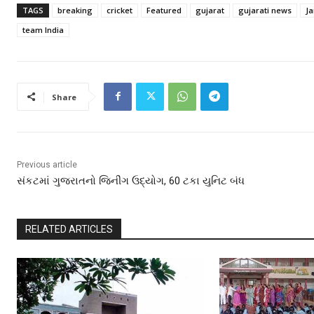
TAGS
breaking
cricket
Featured
gujarat
gujarati news
J
team India
Share
Previous article
સંકટમાં ગુજરાતનો જિનીંગ ઉદ્યોગ, 60 ટકા યુનિટ બંધ
RELATED ARTICLES