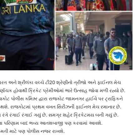
ભારત અને શ્રીલંકા વચ્ચે ટી20 શ્રેણીનો ત્રીજો અને ફાઈનલ મેચ
ર્ણાચક હોવાથી ક્રિકેટ પ્રેમીઓમાં ભારે ઉત્સાહ જોવા મળી રહ્યો છે.
રાજકોટ પોલીસ કમિશ્નર દ્વારા રાજકોટ જામનગર હાઈવે પર ટ્રાફિકને
ૂઆત થશે. રાજકોટમાં પ્રથમ વખત સિરીઝની ફાઈનલ મેચ રમાનાર છે.
ંગે રંગાઈ રંગાઈ ગયું છે. સમગ્ર શહેર ક્રિકેટમય બની ગયું છે.
ચના પરિણામ બાદ ભવ્ય આતશબાજી પણ કરવામાં આવશે.
 સલામતી માટે પણ પોલીસ નજર રાખશે.