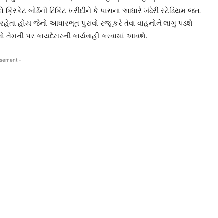
રિકેટ બોર્ડની ટિકિટ ખરીદીને કે પાસના આધારે ખંઢેરી સ્ટેડિયમ જતા
હેતા હોય જેનો આધારભૂત પુરાવો રજૂ કરે તેવા વાહનોને લાગુ પડશે
 તો તેમની પર કાયદેસરની કાર્યવાહી કરવામાં આવશે.
isement -