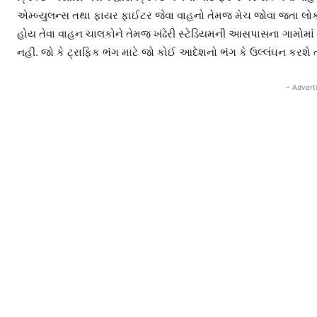
એમ્બ્યુલન્સ તથા ફાયર ફાઈટર જેવા વાહનો તેમજ મેચ જોવા જતા લોકો ક્
હોય તેવા વાહન ચાલકોને તેમજ ખંઢેરી સ્ટેડિયમની આસપાસના ગામોમાં ર
નહીં. જો કે ટ્રાફિક ભંગ માટે જો કોઈ આદેશનો ભંગ કે ઉલ્લંઘન કરશે
- Advert