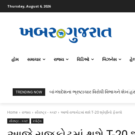
Thursday, August 6, 2026
હોમ
સમાચાર
રાજ્ય
વિડિઓ
બિઝનેસ
હે
ટોપર્સ કોમ્પ્યુટર સાયન્સ અને AI કરતાં સિવિલ
TRENDING NOW
Home
રાજ્ય
સૌરાષ્ટ્ર - કચ્છ
આજે રાજકોટમાં થશે T-20 શ્રેણીનો ફેંસલો
સૌરાષ્ટ્ર - કચ્છ
સ્પોર્ટ્સ
આજે રાજકોટમાં થશે T-20 શ