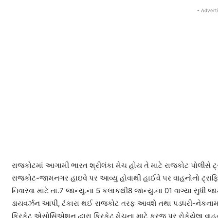
- Advert
રાજકોટમાં આગામી ભારત શ્રીલંકા મેચ હોય તે માટે રાજકોટ પોલીસે ટ્રાફિક 
રાજકોટ-જામનગર હાઇવે પર આવ્યુ હોવાથી હાઈવે પર વાહનોનો ટ્રાફિ
નિવારવા માટે તા.7 જાન્યુ.ના 5 કલાકથી8 જાન્યુ.ના 01 વાગ્યા સુ
ડાયવર્ઝન આપી, ટંકારા થઈ રાજકોટ તરફ આવશે તથા પડધરી-નેકનામ- મ
ક્રિકેટ એસોસિએશન દ્વારા ક્રિકેટ મેચના માટે ફરજ પર રોકેયેલા 