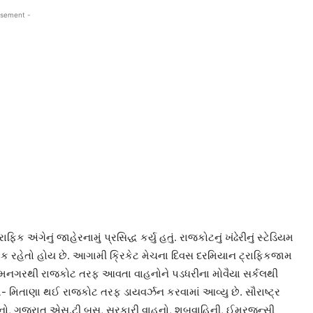
isement -
અંગેનું જાહેરનામું પ્રસિદ્ધ કર્યુ હતું. રાજકોટનું ખંઢેરીનું સ્ટેડિયમ
ક રહેતો હોય છે. આગામી ક્રિકેટ મેચના દિવસ દરમિયાન ટ્રાફિકજામ
ધી જામનગરથી રાજકોટ તરફ આવતા વાહનોને પડધરીના મોવૈયા સર્કલથી
િતાણા થઈ રાજકોટ તરફ ડાયવર્ઝન કરવામાં આવ્યુ છે. સૌરાષ્ટ્ર
વાહનો, ગુજરાત એસ.ટી બસ, સરકારી વાહનો, શબવાહિની, ઈમરજન્સી