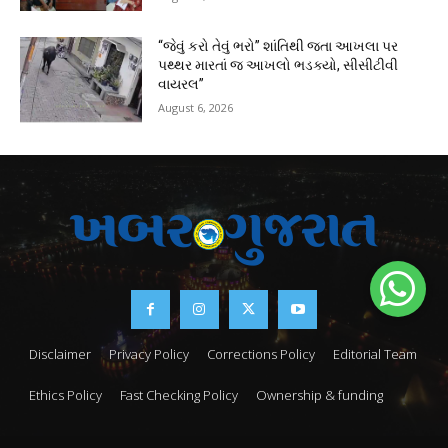
“જેવું કરો તેવું ભરો” શાંતિથી જતા આખલા પર
પથ્થર મારતાં જ આખલો ભડક્યો, સીસીટીવી
વાયરલ”
August 6, 2026
Disclaimer
Privacy Policy
Corrections Policy
Editorial Team
Ethics Policy
Fast Checking Policy
Ownership & funding