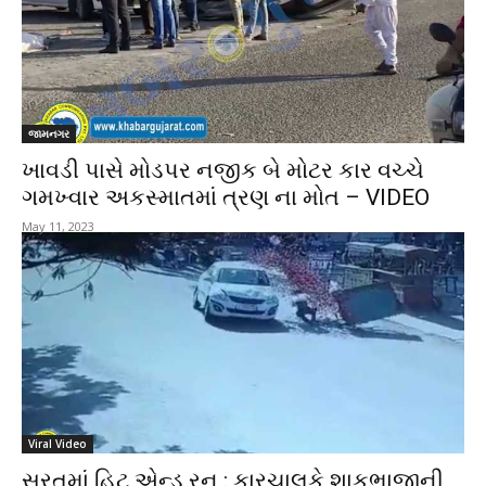
જામનગર
ખાવડી પાસે મોડપર નજીક બે મોટર કાર વચ્ચે
ગમખ્વાર અકસ્માતમાં ત્રણ ના મોત – VIDEO
May 11, 2023
Viral Video
સુરતમાં હિટ એન્ડ રન : કારચાલકે શાકભાજીની