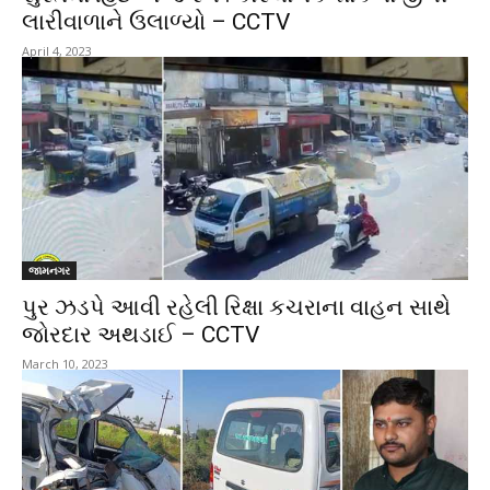
લારીવાળાને ઉલાળ્યો – CCTV
April 4, 2023
જામનગર
પુર ઝડપે આવી રહેલી રિક્ષા કચરાના વાહન સાથે
જોરદાર અથડાઈ – CCTV
March 10, 2023