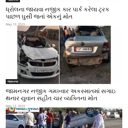
ધ્રોલના જાયવા નજીક કાર પાર્ક કરેલા ટ્રક
પાછળ ઘુસી જતાં એકનું મોત
May 13, 2023
જામનગર
જામનગર નજીક ગમખ્વાર અકસ્માતમાં સગાઇ
થનાર યુવાન સહીત ચાર વ્યક્તિના મોત
May 11, 2023