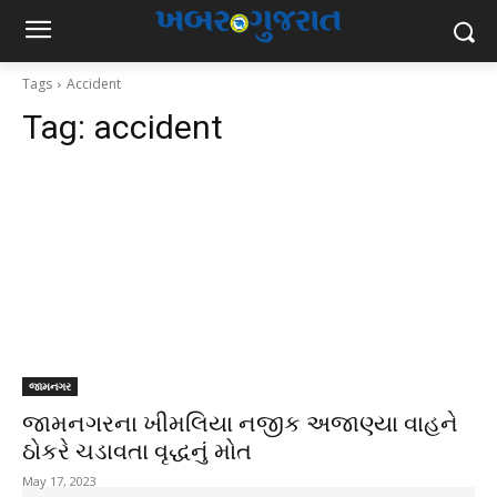
Tags
Accident
Tag:
accident
જામનગર
જામનગરના ખીમલિયા નજીક અજાણ્યા વાહને
ઠોકરે ચડાવતા વૃદ્ધનું મોત
May 17, 2023