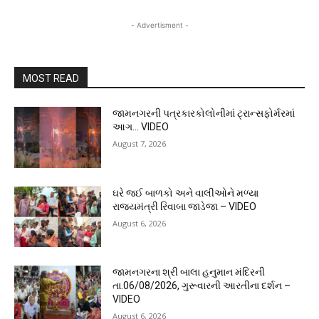
- Advertisment -
MOST READ
જામનગરની પત્રકારકોલોનીમાં ટ્રાન્સફોર્મરમાં
આગ… VIDEO
August 7, 2026
ઘરે જઈ બાળકો અને વાલીઓને મળ્યા
રાજ્યમંત્રી રિવાબા જાડેજા – VIDEO
August 6, 2026
જામનગરના શ્રી બાલા હનુમાન મંદિરની
તા.06/08/2026, ગુરૂવારની આરતીના દર્શન –
VIDEO
August 6, 2026