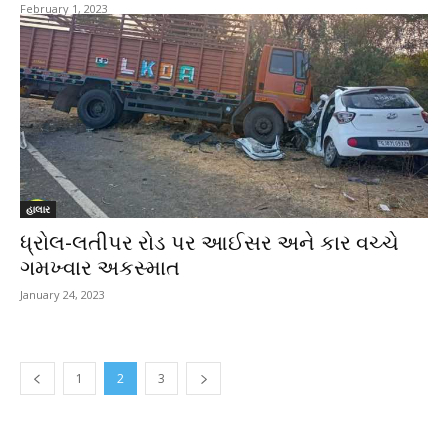
February 1, 2023
હાલાર
ધ્રોલ-લતીપર રોડ પર આઈસર અને કાર વચ્ચે
ગમખ્વાર અકસ્માત
January 24, 2023
1
2
3