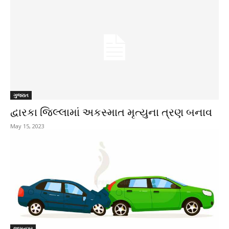
ગુજરાત
દ્વારકા જિલ્લામાં અકસ્માત મૃત્યુના ત્રણ બનાવ
May 15, 2023
જામનગર