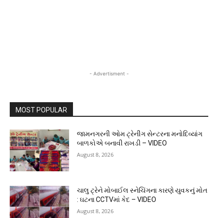
- Advertisment -
MOST POPULAR
જામનગરની ઓમ ટ્રેનીંગ સેન્ટરના મનોદિવ્યાંગ
બાળકોએ બનાવી રાખડી – VIDEO
August 8, 2026
ચાલુ ટ્રેને મોબાઈલ સ્નેચિંગના કારણે યુવકનું મોત
: ઘટના CCTVમાં કેદ – VIDEO
August 8, 2026