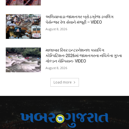
અલિયાબાડા-જામનગર બ્રોડગ્રેજ ડબલિંગ
પેસેન્જર રેલ સેવાને મંજૂરી – VIDEO
August 8, 2026
માલાબાર રિવર ઇન્ટરનેશનલ કાયકિંગ
કોમ્પિટિશન-2026માં જામનગરના નચિકેતા ગુપ્તા
ગોલ્ડન ચેમ્પિયન- VIDEO
August 8, 2026
Load more