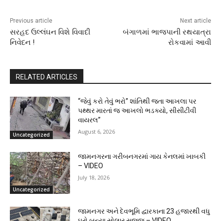
Previous article
Next article
સરહદ ઉલ્લંઘન વિશે વિવાદી
બંગાળમાં ભાજપાની રથયાત્રા
નિવેદન !
રોકવામાં આવી
RELATED ARTICLES
“જેવું કરો તેવું ભરો” શાંતિથી જતા આખલા પર
પથ્થર મારતાં જ આખલો ભડક્યો, સીસીટીવી
વાયરલ”
August 6, 2026
Uncategorized
જામનગરના ગરીબનગરમાં ગાય કેનલમાં ખાબકી
– VIDEO
July 18, 2026
Uncategorized
જામનગર અને દેવભૂમિ દ્વારકાના 23 હજારથી વધુ
ઘરો બન્યા સોલાર સજ્જ – VIDEO