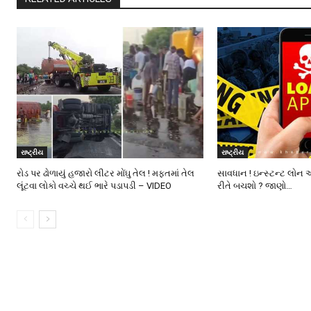
રાષ્ટ્રીય
રાષ્ટ્રીય
રોડ પર ઢોળાયું હજારો લીટર મોંઘુ તેલ ! મફતમાં તેલ
સાવધાન ! ઇન્સ્ટન્ટ લોન 
લૂંટવા લોકો વચ્ચે થઈ ભારે પડાપડી – VIDEO
રીતે બચશો ? જાણો…