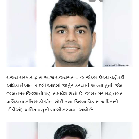
રાજ્ય સરકાર દ્વારા આજે રાજ્યભરના 72 જેટલા ઉચ્ચ વહીવટી
અધિકારીઓના બદલી આદેશો જાહેર કરવામાં આવ્યા હતાં. જેમાં
જામનગર જિલ્લાનો પણ સમાવેશ થયો છે. જામનગર મહાનગર
પાલિકાના કમિશ્નર ડી.એન. મોદી તથા જિલ્લા વિકાસ અધિકારી
(ડીડીઓ) અંકિત પન્નુની બદલી કરવામાં આવી છે.