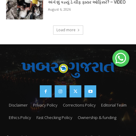
અંગે શું કહ્યું ડે.ચીફ ફાયર ઓફિસરે? – VIDEO
August 6, 2026
Load more
Disclaimer
Privacy Policy
Corrections Policy
Editorial Team
Ethics Policy
Fast Checking Policy
Ownership & funding