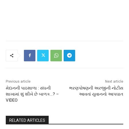
Previous article
Next article
મેદાનની પાઠશાળા : સંઘની
ભરણપોષણની અરજીની નોટીસ
શાખામાં શું શીખે છે બાળક…? –
આવતાં યુવાનનો આપઘાત
VIDEO
RELATED ARTICLES