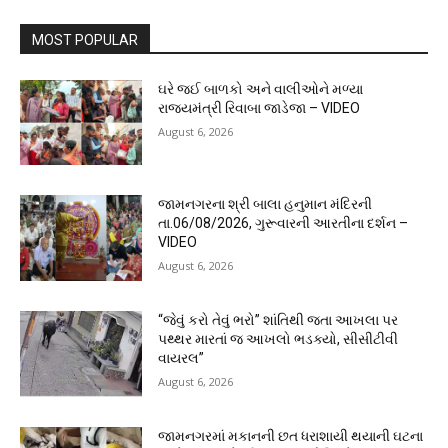
MOST POPULAR
ઘરે જઈ બાળકો અને વાલીઓને મળ્યા
રાજ્યમંત્રી રિવાબા જાડેજા – VIDEO
August 6, 2026
જામનગરના શ્રી બાલા હનુમાન મંદિરની
તા.06/08/2026, ગુરૂવારની આરતીના દર્શન –
VIDEO
August 6, 2026
“જેવું કરો તેવું ભરો” શાંતિથી જતા આખલા પર
પથ્થર મારતાં જ આખલો ભડક્યો, સીસીટીવી
વાયરલ”
August 6, 2026
જામનગરમાં મકાનની છત ધરાશાયી થયાની ઘટના