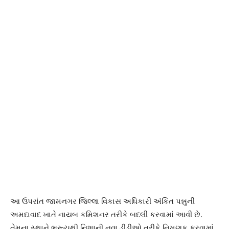
આ ઉપરાંત જામનગર જિલ્લા વિકાસ અધિકારી અંકિત પન્નુની
અમદાવાદ ખાતે નાયબ કમિશનર તરીકે બદલી કરવામાં આવી છે.
તેમના સ્થાને ભરૂચથી નિશાની નવા ડીડીઓ તરીકે નિમણૂક કરવામાં