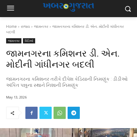
Home
રાજ્ય
જામનગર
જામનગરના કમિશનર ડી. એન. મોદીની ગાંધીનગર
બદલી
જામનગર
વિડિઓ
જામનગરના કમિશનર ડી. એન.
મોદીની ગાંધીનગર બદલી
જામનગરના કમિશનર તરીકે દીપેશ કેડિયાની નિમણૂંક : ડીડીઓ
અંકિત પન્નુના સ્થાને નિશાની નિમણૂંક
May 13, 2026