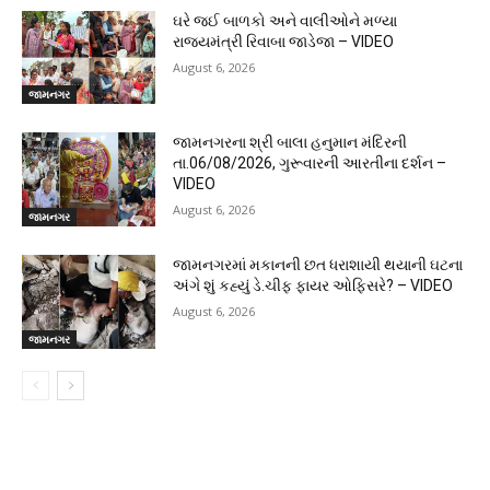
ઘરે જઈ બાળકો અને વાલીઓને મળ્યા
રાજ્યમંત્રી રિવાબા જાડેજા – VIDEO
August 6, 2026
જામનગર
જામનગરના શ્રી બાલા હનુમાન મંદિરની
તા.06/08/2026, ગુરૂવારની આરતીના દર્શન –
VIDEO
August 6, 2026
જામનગર
જામનગરમાં મકાનની છત ધરાશાયી થયાની ઘટના
અંગે શું કહ્યું ડે.ચીફ ફાયર ઓફિસરે? – VIDEO
August 6, 2026
જામનગર